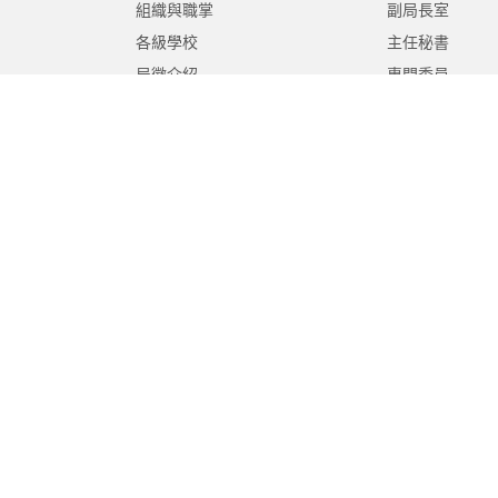
組織與職掌
副局長室
各級學校
主任秘書
局徽介紹
專門委員
高中職教育科
國中教育科
國小教育科
幼兒教育科
終身教育科
特殊教育科
課程教學科
體育保健科
工程營繕科
秘書室
學生事務室
人事室
會計室