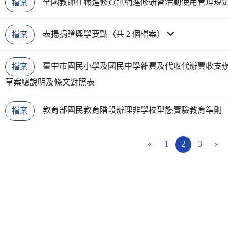
全國教師在職進修資訊網進修研習活動使用管理規
檔案
表揚捐贈興學要點（共 2 個檔案）
檔案
臺中市國民小學及國民中學雜費及代收代辦費收支
檔案
草案總說明及條文對照表
教育部國民教育階段辦理非學校型態實驗教育準則
檔案
«
1
2
3
»