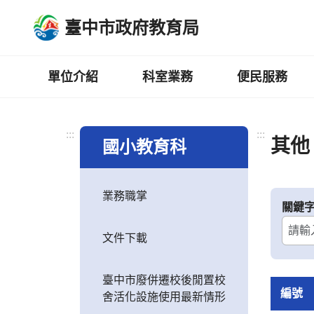
跳
臺中市政府教育局
到
主
要
內
單位介紹
科室業務
便民服務
容
區
:::
:::
其他
國小教育科
業務職掌
關鍵
文件下載
臺中市廢併遷校後閒置校
編號
舍活化設施使用最新情形