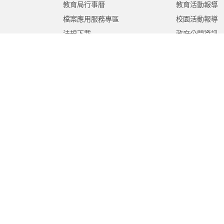
教育局行事曆
教育活動報導
檔案應用服務專區
校園活動報導
法規下載
政府公開資訊
意見信箱
遊說法專區
報告書專區
教育紀要