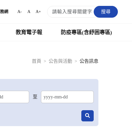
搜尋
A-
A
A+
務網
教育電子報
防疫專區(含紓困專區)
首頁
公告與活動
公告訊息
至