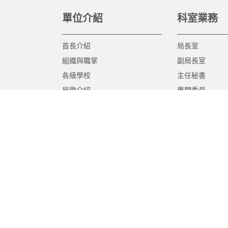
單位介紹
科室業務
首長介紹
局長室
組織與職掌
副局長室
各級學校
主任秘書
局徽介紹
專門委員
高中職教育科
國中教育科
國小教育科
幼兒教育科
終身教育科
特殊教育科
課程教學科
體育保健科
工程營繕科