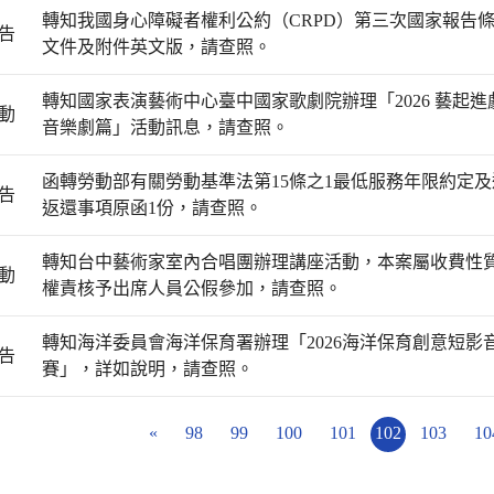
轉知我國身心障礙者權利公約（CRPD）第三次國家報告
告
文件及附件英文版，請查照。
轉知國家表演藝術中心臺中國家歌劇院辦理「2026 藝起進
動
音樂劇篇」活動訊息，請查照。
函轉勞動部有關勞動基準法第15條之1最低服務年限約定
告
返還事項原函1份，請查照。
轉知台中藝術家室內合唱團辦理講座活動，本案屬收費性
動
權責核予出席人員公假參加，請查照。
轉知海洋委員會海洋保育署辦理「2026海洋保育創意短影
告
賽」，詳如說明，請查照。
«
98
99
100
101
102
103
10