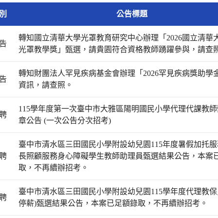
別
公告標題
轉知國立清華大學光罩教育研究中心辦理「2026國立清華
告
光罩教學獎」甄選，請貴園符合資格教師踴躍參與，請查
轉知財團法人罕見疾病基金會辦理「2026罕見疾病獎助學
告
資訊，請查照。
115學年度第一次臺中市大雅區陽明國民小學代理代課教
聘
章公告 (一次公告分次招考)
臺中市清水區三田國民小學附設幼兒園115年度暑假加托
聘
長照顧服務身心障礙學生教師助理員甄選結果公告，本案
取，不再續辦招考。
臺中市清水區三田國民小學附設幼兒園115學年度代理教保
聘
停薪)甄選結果公告，本案已足額錄取，不再續辦招考。