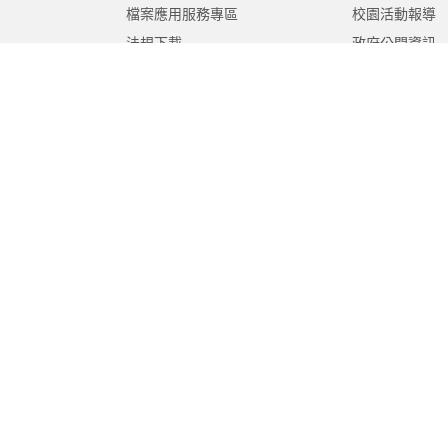
檔案應用服務專區
校園活動報導
法規下載
政府公開資訊
意見信箱
遊說法專區
報告書專區
教育紀要