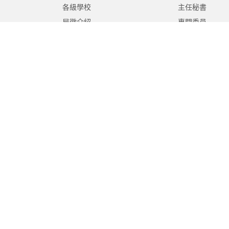
各級學校
主任秘書
局徽介紹
專門委員
高中職教育科
國中教育科
國小教育科
幼兒教育科
終身教育科
特殊教育科
課程教學科
體育保健科
工程營繕科
秘書室
學生事務室
人事室
會計室