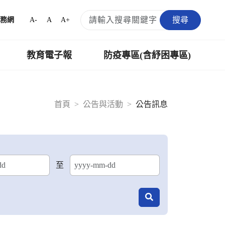
搜尋
A-
A
A+
務網
教育電子報
防疫專區(含紓困專區)
首頁
公告與活動
公告訊息
至