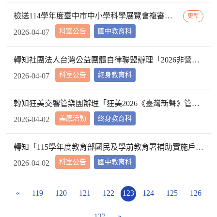
檢送114學年度臺中市中小學科學展覽會複審名單及說明會流程表，請查照。
更新
科室公告
國中教育科
2026-04-07
轉知社團法人台灣公益團體自律聯盟辦理「2026非營利組織財務管理系列工作坊」活動資訊，本案部分屬收費性質，請本權責辦理。
科室公告
終身教育科
2026-04-07
轉知狂美交響管樂團辦理「狂美2026《臺灣新聲》管樂作曲大賽」資訊，請查照。
美感活動
終身教育科
2026-04-02
轉知「115學年度教育部國民及學前教育署補助實施戶外教育與海洋教育計畫」及課程實施場域參考說明各1份，詳如說明，請查照。
科室公告
國中教育科
2026-04-02
«
119
120
121
122
123
124
125
126
127
»