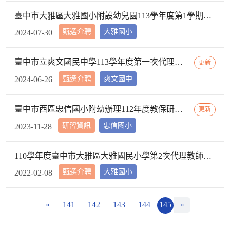
臺中市大雅區大雅國小附設幼兒園113學年度第1學期【代理教師】招考甄選錄取公告，已足額錄取，不續辦甄選作業。
甄選介聘
大雅國小
2024-07-30
臺中市立爽文國民中學113學年度第一次代理教師甄選簡章(一次公告分次招考)
更新
甄選介聘
爽文國中
2024-06-26
臺中市西區忠信國小附幼辦理112年度教保研習─ 「嬰幼用藥安全~就是「藥」你好好的」，請鼓勵貴校(園)教保服務人員踴躍參加
更新
研習資訊
忠信國小
2023-11-28
110學年度臺中市大雅區大雅國民小學第2次代理教師甄選第2次招考結果公告
甄選介聘
大雅國小
2022-02-08
«
141
142
143
144
145
»