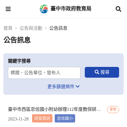
臺中市政府教育局
首頁
公告與活動
公告訊息
公告訊息
關鍵字搜尋
更多篩選條件
臺中市西區忠信國小附幼辦理112年度教保研習─ 「嬰幼用藥安全~就是「藥」你好好的」，請鼓勵貴校(園)教保服務人員踴躍參加
更新
研習資訊
忠信國小
2023-11-28