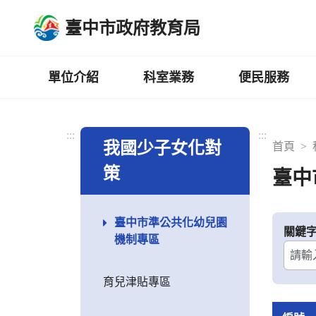
跳
臺中市政府教育局
到
主
要
內
單位介紹
科室業務
便民服務
容
區
:::
:::
我國少子女化對
首頁
策
臺中
臺中市準公共化幼兒園
關鍵
機制專區
育兒津貼專區