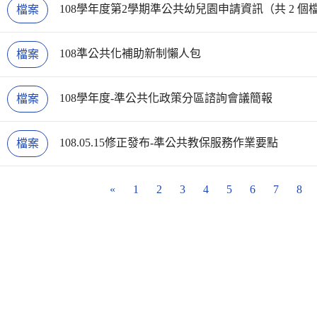
108學年度第2學期準公共幼兒園申請資訊（共 2 個
檔案
108準公共化補助新制懶人包
檔案
108學年度-準公共化政策分區諮詢會議簡報
檔案
108.05.15修正發布-準公共教保服務作業要點
檔案
«
1
2
3
4
5
6
7
8