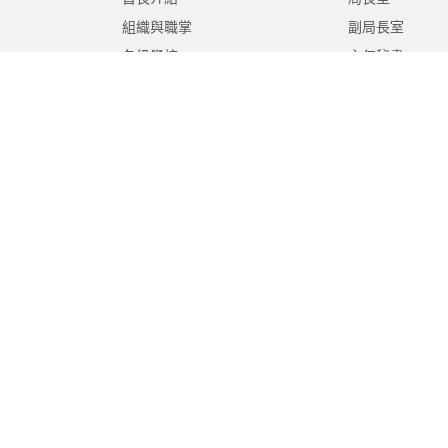
組織與職掌
副局長室
各級學校
主任秘書
局徽介紹
專門委員
高中職教育科
國中教育科
國小教育科
幼兒教育科
終身教育科
特殊教育科
課程教學科
體育保健科
工程營繕科
秘書室
學生事務室
人事室