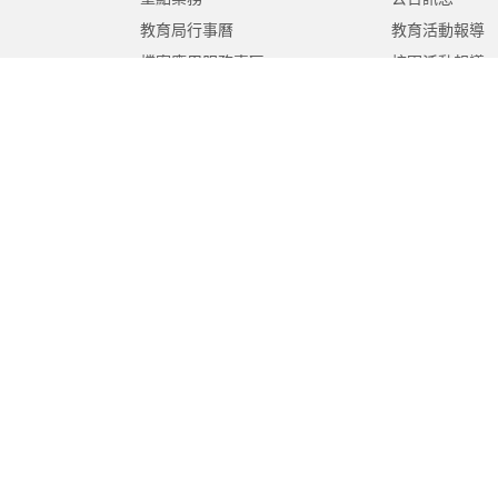
教育局行事曆
教育活動報導
檔案應用服務專區
校園活動報導
法規下載
政府公開資訊
意見信箱
遊說法專區
報告書專區
教育紀要