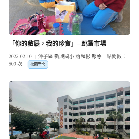
「你的敝屣，我的珍寶」─跳蚤市場
2022-02-10
潭子區 新興國小 蕭舜彬 報導
點閱數：
509 次
校園新聞