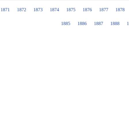
著，逐步完成老師所指定的任務，獲
期間，人人手握兌換券，個個心中大
1871
1872
1873
1874
1875
1876
1877
1878
有什們驚喜呢？請看…
1885
1886
1887
1888
1