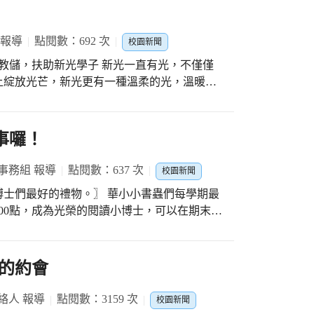
揮它最大的效益。讓大里高中美麗的校園中，
 報導
點閱數：692 次
校園新聞
上綻放光芒，新光更有一種溫柔的光，溫暖著
戶。 新光國中有一內政部核可的教育儲蓄
家長與學生的捐贈帳戶，由校內外代表委員組
觀察需要的孩子的扶助，在110年中獲得社區
事囉！
戶支出部份，導師幫忙協助申請與保管班級的個案
19萬2900元。除了感謝導師的關心與發現班
事務組 報導
點閱數：637 次
校園新聞
時贊助新光的諸位大德。 近日裡，有兩組新
物。〗 華小小書蟲們每學期最
也特地照顧新光的孩子，分別是「新光里福德
00點，成為光榮的閱讀小博士，可以在期末舉
，贊助新光教育儲蓄戶，讓新光的孩子，在就
，雖然無法享受
時，都能夠獲得適切的扶助。 「新光里福德
聽又充滿意義的故事<沒有東西送給你>，透
新光在地的好鄰居，辦理活動時，更可以看到
歐的準備過程與溫馨結局，讓孩子們明白友誼
的約會
，無論是協助搬運、指引鄰居，或者協助舀食
的給予唷！ 而這本故事也呼應了
，都可以看到新光國中愛心志工隊，不僅僅照
但是有同學、老師們的陪伴，還有好多好多的
絡人 報導
點閱數：3159 次
我們都是一家人，彼此扶助與照顧，歡迎加入
校園新聞
祝福，即使沒有東西，幸福依舊瀰漫整間貓頭