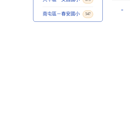
«
南屯區－春安國小
547