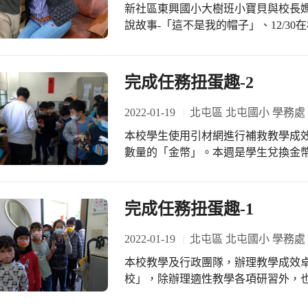
新光國中愛心志工隊，歡迎參與社區
新社區東興國小大樹班小寶貝與校長媽
鷹故事屋呢！
說故事-「這不是我的帽子」、12/3
班的小寶貝們都懷著期待的心情想再
安排下，選定期末放寒假前1/18再
們來打擾您了！」「校長媽咪，我們
完成任務扭蛋趣-2
得羅忠良主任好奇的探出頭來看這一群
侖和智宇雙手捧著香水百送給校長(謝
2022-01-19
北屯區 北屯國小 學務處
老師招呼孩子們坐下後，小寶貝們一
本校學生使用引材網進行補救教學成
不管是跟校長合作大愛心或自己的小
數量的「金幣」。本週是學生兌換金
問，「校長，為什麼有這麼多獎盃？」
喜，因為可以參加「扭蛋趣」，您猜
答小寶貝的問題，接著，校長問：小寶
生，因為為醫生可幫忙病人，讓他舒服
完成任務扭蛋趣-1
詩喬說：「我要當少女。」「哦？少
的衣服。」「喔！原來是想當模特兒。
2022-01-19
北屯區 北屯國小 學務處
設計很多遊戲，讓別人可以闖關。」 
家的安全。」 宇翔說：「我長大後要
本校教學及行政團隊，辦理教學成效
當小偷好了。」童言童語，引來哄堂大
校」，除辦理適性教學各項研習外，
照，互祝新年快樂，大吉大利！期待
子教師支援各縣市教學研習及說明會