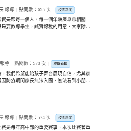
長 報導
點閱數：655 次
校園新聞
其實是跟每一個人，每一個年齡層息息相關
段是要教導學生，誠實報稅的用意，大家除了
是最簡單的納稅行為，納稅更是人民應盡的義
，大都是靠人民的納稅錢來完成的，常見走在
，還有跟你我福利有關的雲端發票，都是非常
 報導
點閱數：570 次
校園新聞
會，我們希望能給孩子舞台展現自信，尤其家
但因防疫期間家長無法入園，無法看到小朋友
製成影片，今天邀請阿公薩克斯風開場、太
的迎春發表會特別增添喜氣熱鬧，特別的是老
得非常的興奮。 最後送給孩子一樣特別的禮
動充滿了歡樂，雖然沒有家長參與但是孩子們
動製作成影片放在我們的網站讓家長觀賞。
長 報導
點閱數：574 次
校園新聞
比賽是每年高中部的重要賽事，本次比賽著重