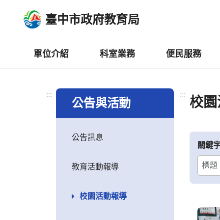
跳
臺中市政府教育局
到
主
要
內
單位介紹
科室業務
便民服務
容
區
:::
:::
校園
公告與活動
公告訊息
關鍵
教育活動報導
校園活動報導