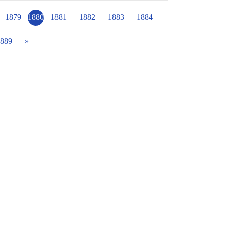
得高數量的「金幣」。本週是學生兌換金幣的
大歡喜，因為可以參加「扭蛋趣」，您猜…會
1879
1880
1881
1882
1883
1884
889
»