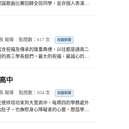
聖誕歌曲比賽回歸全班同學，並非個人表演，
唱考驗班級默契，雖然表演的多元性少了，但
樣感恩的節日裡，有種團聚的氛圍在高中生活
無法忘懷的共同記憶。
長 報導
點閱數：617 次
校園新聞
富含祝福及傳承的隆重典禮，以往都是請高二
測的高三學長姐們，最大的祝福，最誠心的祈
測，凱旋而歸！我們，志在必得！」三年來大
徨、懷疑，但是最重要的是，我們都努力了，
考上自己心中的第一志願！」這是一個過程，
高中
曲，祝福學長姐，學測或許會短暫改變你的人
果如何，告訴自己，我會用最大的努力去完
長 報導
點閱數：654 次
校園新聞
天使烘培坊來到大里高中，每周四的學務處外
的肚子，也撫慰身心障礙者的心靈，歷屆學生
終於找到互利的辦法，讓學生在品嘗的同時，
易的小麵包，是微笑天使烘培坊的學生們用最