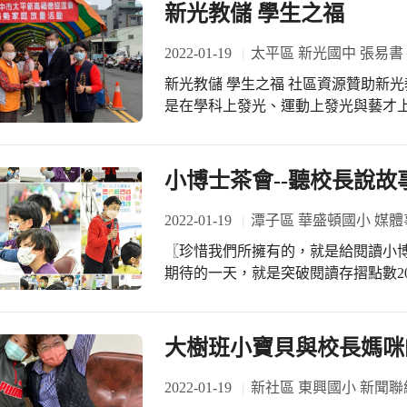
大誠意完成的作品，我們一起讓它發
新光教儲 學生之福
用愛心點綴出美麗的序章。
2022-01-19
太平區 新光國中 張易書
新光教儲 學生之福 社區資源贊助新光教儲，扶助新光學子 新光一直有光，不僅僅
是在學科上發光、運動上發光與藝才
新光需要的孩子，那就是新光教育儲蓄
戶，接收來自社區、教職同仁、學生
成的審查會，審查著各班的導師第一線
小博士茶會--聽校長說故
捐助金額計9萬2523元；教育儲蓄
學生，支出總共69件個案，補助金額達
2022-01-19
潭子區 華盛頓國小 媒體
級的孩子之外，更感謝過去一年中時不
〖珍惜我們所擁有的，就是給閱讀小博士們最好的禮
光的好鄰居，辦理歲末年節活動時，
期待的一天，就是突破閱讀存摺點數2
祠」與新高里「新高福德關懷協會」
辦的茶會中接受表揚、聽校長說好聽的故事。 今年由於疫情的緣故
學上遇到與學習相關的事務，需要協助
美味的茶點，但是校長準備了一個超好
祠」與「新高福德關懷協會」，都是
過繪本中主角奇奇送禮物給好朋友小
大樹班小寶貝與校長媽咪
新光國中愛心志工隊愛爸愛媽的影子
和真摯的情感就是最好的禮物，這些都能取代物質
分發物資，或者收拾活動之後的桌椅
這次的茶會，即使沒有豐盛的餐點，
2022-01-19
新社區 東興國小 新聞聯
顧新光的孩子，更服務新光的社區。 
書可以閱讀，以及校長最美好的故事