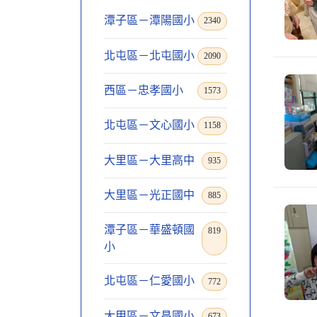
潭子區－潭陽國小
2340
北屯區－北屯國小
2090
西區－忠孝國小
1573
北屯區－文心國小
1158
大里區－大里高中
935
大里區－光正國中
885
潭子區－華盛頓國
819
小
北屯區－仁愛國小
772
大甲區－文昌國小
673