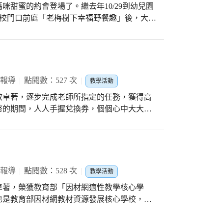
的慈善活動喔！
咪甜蜜的約會登場了。繼去年10/29到幼兒園
0在校門口前庭「老梅樹下幸福野餐趣」後，大樹
跟校長媽咪約會。在幼兒園主任鄧心茹的精心
和校長來一場甜蜜的約會。「校長，不好意思我
要來跟您約會了！」稚嫩的聲音此起彼落，引
可愛的小寶貝們。 一進入校長室，小班的靖
謝宇翔媽媽貼心的準備)，待心茹主任和美琪
 報導
點閱數：527 次
教學活動
一做自我介紹，並跟廖梅芳校長來個大擁抱，
效卓著，逐步完成老師所指定的任務，獲得高
愛心，孩子們都很開心；小寶貝們很好奇的發
幣的期間，人人手握兌換券，個個心中大大歡
「校長，您每天在忙什麼？」….校長一一解
…會有什們驚喜呢？請看…
貝長大後要做什麼？ 昀晞說：「我要當醫
一點。」 芯瑀說：「我長大後要當畫家。」
女也是一種職業嗎？」「因為少女可以穿漂亮
」 博觀說：「我要當電腦工程師，我以後要
 報導
點閱數：528 次
宇謙說：「我要當消防員，幫忙滅火，保護大
教學活動
當警察，把壞人都抓起來。」 承叡說：「那我
卓著，榮獲教育部「因材網適性教學核心學
笑！ 快樂的時光過得特別快，最後來個大合
也是教育部因材網教材資源發展核心學校，種
下回的甜蜜約會。
。本校學生使用引材網進行補救教學成效卓