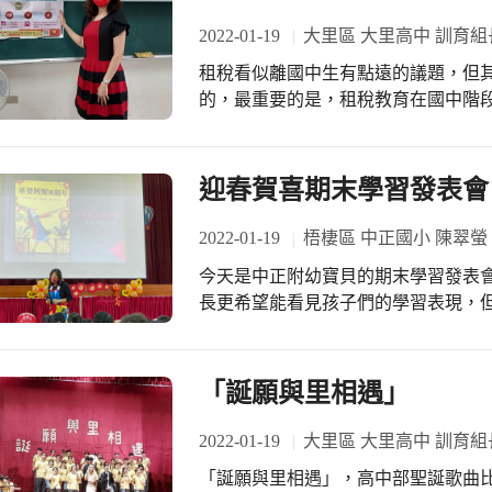
2022-01-19
大里區 大里高中 訓育組
租稅看似離國中生有點遠的議題，但
的，最重要的是，租稅教育在國中階
每天都需要有收取發票的習慣，這就
務，因為我們社會上各種的福利措施
路上的柏油路，行人道上的路燈等等
迎春賀喜期末學習發表會
實用的資訊呢！
2022-01-19
梧棲區 中正國小 陳翠螢
今天是中正附幼寶貝的期末學習發表
長更希望能看見孩子們的學習表現，
的表演，我們將他們的學習發表將拍
鼓、舞蹈和小提琴社團表演，讓今年
師們的戲劇表演-年獸來了-孩子們看
「誕願與里相遇」
物，邀請白雪麻麻說故事，今天的活
的表現真的很棒，本園會將今天的活
2022-01-19
大里區 大里高中 訓育組
「誕願與里相遇」，高中部聖誕歌曲