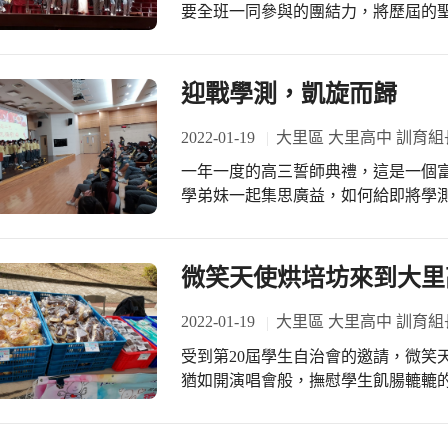
要全班一同參與的團結力，將歷屆的
每個同學都相當重要，在利用全班合
是班級的向心力多了，在聖誕佳節這
回憶中，相信每位參與比賽的同學都
迎戰學測，凱旋而歸
2022-01-19
大里區 大里高中 訓育組
一年一度的高三誓師典禮，這是一個
學弟妹一起集思廣益，如何給即將學
求，「三年寒窗，僅此一搏，迎戰學
家的努力即將看到成果，心中難免徬
「願高三的同學們，都能金榜題名，
微笑天使烘培坊來到大里
一個生命的歷程，高二同學用一首歌
生，但不會改變我們的意志，不管結
2022-01-19
大里區 大里高中 訓育組
成！
受到第20屆學生自治會的邀請，微笑
猶如開演唱會般，撫慰學生飢腸轆轆
爭取的合作社，礙於程序上的困難，
做公益關懷，讓學生體會手中得來不