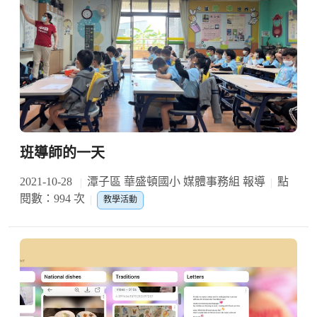
班導師的一天
2021-10-28
潭子區 華盛頓國小 媒體事務組 報導
點
閱數：994 次
教學活動