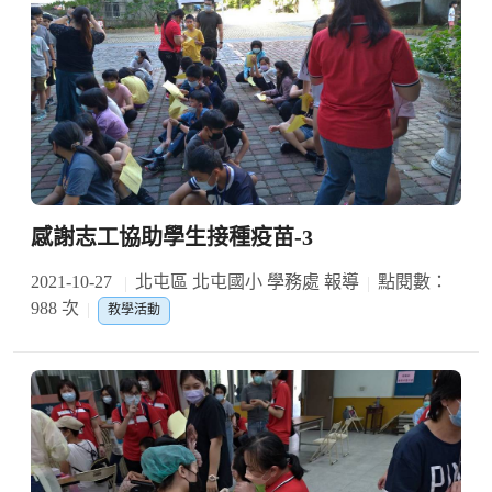
感謝志工協助學生接種疫苗-3
2021-10-27
北屯區 北屯國小 學務處 報導
點閱數：
988 次
教學活動