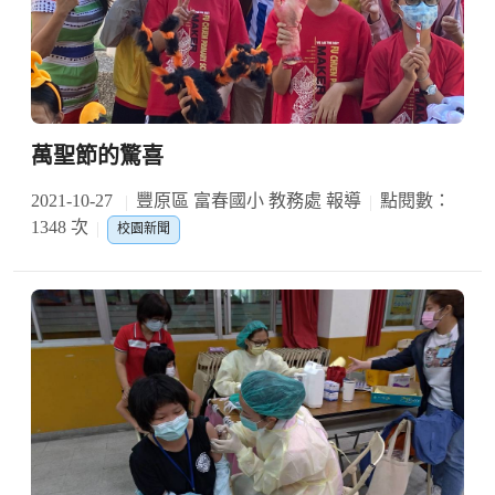
萬聖節的驚喜
2021-10-27
豐原區 富春國小 教務處 報導
點閱數：
1348 次
校園新聞