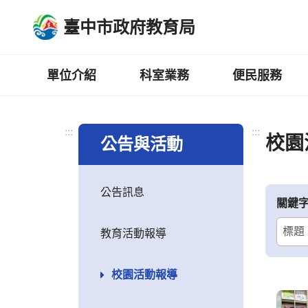
跳
臺中市政府教育局
到
主
要
內
單位介紹
科室業務
便民服務
容
區
:::
:::
校園
公告與活動
公告訊息
關鍵
教育活動報導
校園活動報導