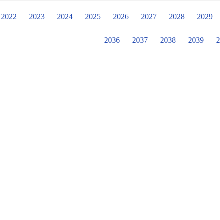
板、洗手台等處的清潔重點與技巧說
成廁所清掃，並實地示範與演練，希
2022
2023
2024
2025
2026
2027
2028
2029
技能，以及為生活環境付出的精神。 做好清潔、打掃和消毒，能保持環境的整潔。
愛護環境與健康，就從生活做起!
2036
2037
2038
2039
2