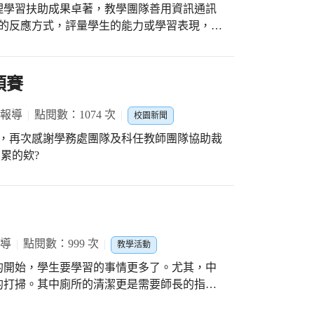
理學習扶助成果卓著，教學團隊善用資訊通訊
滋憶老師主持串場，家長會準備許多糖果裝置
友善的反應方式，評量學生的能力或學習表現，希
生各出奇招變裝搞鬼，不只在校內討糖吃，還
訊，OK449 高手出任務，學生
扮成可愛的吸血鬼、會長夫人裝扮成黑魔
、南瓜天使、小巫婆、骷髏及公主裝和套上黑
預賽
招變裝，有的裝神弄鬼，但逗趣模樣，沒有任
利幼兒園小朋友由老師帶隊踩街遊行，由三位
 報導
點閱數：1074 次
學長姊開心玩鬧，校長、會長夫人暨主任們幫
校園新聞
賽，再次感謝學務處團隊及科任教師團隊協助裁
合作讓學童透過經驗課程進行學習，老師的用
累的欸?
報導
點閱數：999 次
教學活動
的開始，學生要學習的事情更多了。尤其，中
的打掃。其中廁所的清潔更是需要師長的指