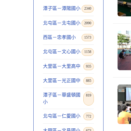
潭子區－潭陽國小
2340
北屯區－北屯國小
2090
西區－忠孝國小
1573
北屯區－文心國小
1158
大里區－大里高中
935
大里區－光正國中
885
潭子區－華盛頓國
819
小
北屯區－仁愛國小
772
大甲區－文昌國小
673