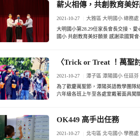
薪火相傳，共創教育美好
2021-10-27
大雅區 大明國小 總務處
大明國小第28.29任家長會長交接、
國小 共創教育美好願景 感謝梁國賢
對疫情帶來的種種考驗。今晚在鮑瑤
恭喜毛健全先生榮任會長，擔任家長
們以愛自己孩子的心，將愛擴大至所有
〈Trick or Treat
天使，志工們總是日日守護大明的孩子
續帶領志工夥伴們，陪伴大明師生。
2021-10-27
潭子區 潭陽國小 任廷芬
為了歡慶萬聖節，潭陽英語教學團隊
六年級各班上午至各處室戴著面具闖
起「Trick-or-treat」，嗨翻萬聖節。 〈trick or 
me something good to eat Ghosts and witch
Monster big, vampire mean All show up on
OK449 高手出任務
Scaring people on the street Boom, bo
dong, ding dong Trick or treat 「Trick or Treat ！」翻譯成中文意即「不給糖就搗
2021-10-27
北屯區 北屯國小 學務處
蛋」，潭陽國小今日變成魔法學校，