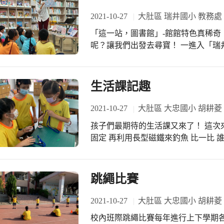
2021-10-27
大肚區 瑞井國小 教務處
「這一站，圖書館」-館館特色真稀奇
呢？讓我們出發去尋寶！ 一進入「瑞
工藝」特色館藏的大書櫃嗎？瑞井分
色館藏，希望作為社區民眾的終身學
自然文史特色品牌。 本校在10/20~
生活課記趣
園」~瑞井分館。這次的主題活動正是
介紹瑞井分館外，館員阿姨展示了各
2021-10-27
大肚區 大忠國小 胡耕菱
觀察力敏銳的小朋友馬上能聯想到，例
孩子們最期待的生活課又來了！ 這次
提供家長豐富且多元的親職教育資訊
固定 再利用長型磁鐵來釣魚 比一比 誰釣的魚最多呢？
區】來培養學童的推理能力、體驗獨
走，親近校園，親近樹。 這種微小而
及帶動地方繁榮的重要角色，因此「鐵
活動，孩子了解各分館的特色館藏會
跳繩比賽
別喜好或主題需求的讀者，可以多加善
館，有哪些特色館藏嗎？請點進臺中
2021-10-27
大肚區 大忠國小 胡耕菱
尋寶！若有機會拜訪各市立圖書館，
留作紀念喔！ #感謝各班導師全力協助閱讀教育推動 #感謝瑞井分館館員熱情介紹 #
校內班際跳繩比賽每年進行上下學期各