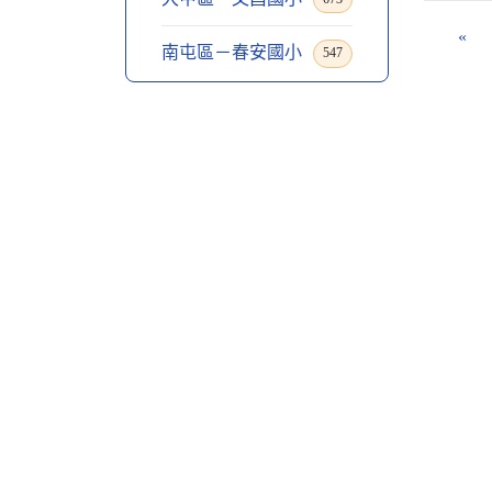
«
南屯區－春安國小
547