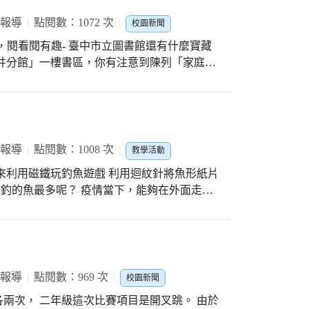
 報導
點閱數：1072 次
校園新聞
，閱看閱有趣- 臺中市立圖書館還有什麼寶藏
井分館」一樓書區，你有注意到陳列「家庭手
館注入傳統味，以文化工藝類書籍作為地方特
習中心，帶動地方工藝技術提升，打造大肚山
10/26安排全校各班走訪「大肚山上的秘密閱讀花
臺中市立圖書館的「館藏特色」介紹。 除了
分館館章圖樣，讓大家猜猜鄰近的分館特色。
 報導
點閱數：1008 次
教學活動
如:「大肚分館」是「親職教育」特色館藏，
來利用磁鐵玩釣魚遊戲 利用迴紋針將魚形紙片
；「清水分館」特別成立【兒童益智推理專
 疫情當下，能夠在外面走
特閱讀樂趣。而鐵道在烏日區，具有時代變遷
真實的幸福，真的要好好把握。
道文化」是「烏日分館」的特色喔! 藉由這個
提供數量最多、最齊全的書籍資源，若是有特
用喔！除此之外，還想知道全臺中44所圖書
市立圖書館網站：圖書館資訊，跟我們一起來
 報導
點閱數：969 次
記得每到不同分館，都可以蒐集分館館章蓋印
校園新聞
兩次， 二年級這次比賽項目是開叉跳。 由於