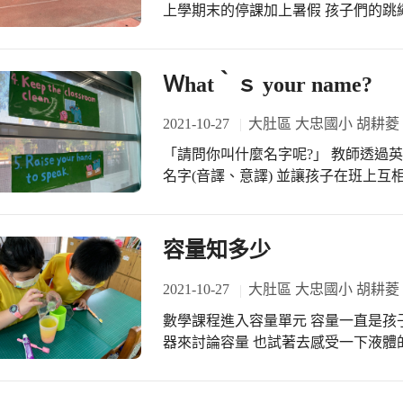
館校合作-圖書館利用教育
上學期末的停課加上暑假 孩子們的跳
油、加油！
Ｗhat‵ｓ your name?
2021-10-27
大肚區 大忠國小 胡耕菱
「請問你叫什麼名字呢?」 教師透過
名字(音譯、意譯) 並讓孩子在班上互
容量知多少
2021-10-27
大肚區 大忠國小 胡耕菱
數學課程進入容量單元 容量一直是孩
器來討論容量 也試著去感受一下液體
孩子動腦想想看如何用現有的工具解