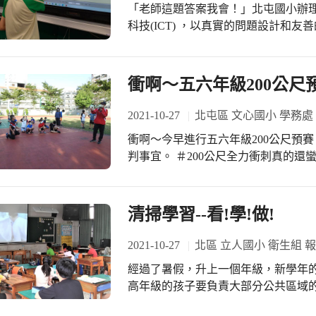
「老師這題答案我會！」北屯國小辦
裝舞會，由二位英語科任靜筠老師、
科技(ICT) ，以真實的問題設計和
在南瓜裡，全六年級師生二百多位學
望能即時提供個人或單位可靠、有效、充分的參考資
把歡樂氣氛帶到各班級。德惠校長裝
完成任務後一起享受甜美的成果！
王…，師生把自己裝扮成巫師、小鬼
衝啊～五六年級200公尺
色垃圾袋扮魔鬼等各類造型，各出奇
何恐怖氣氛，反惹人憐愛。潭陽非營
2021-10-27
北屯區 文心國小 學務處
裝扮可愛的動物老師帶領著繞校園，
忙發糖果，每位學童皆很開心喔！ 潭陽國小吳德惠校長強調，舉辦萬聖節活動，讓
衝啊～今早進行五六年級200公尺預
小朋友在遊戲中輕鬆學英語，親師生
判事宜。 ＃200公尺全力衝刺真的還蠻
心，家長們看得見。
清掃學習--看!學!做!
2021-10-27
北區 立人國小 衛生組 
經過了暑假，升上一個年級，新學年
高年級的孩子要負責大部分公共區域
導。 這個學年，我們透過自製的教學影片，從廁間、立式便斗、無障礙廁所、地