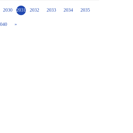
明，到消毒並完成紀錄，指導學生有條理的完
望能常保校園的整潔，也從中訓練學生的生活
2030
2031
2032
2033
2034
2035
040
»