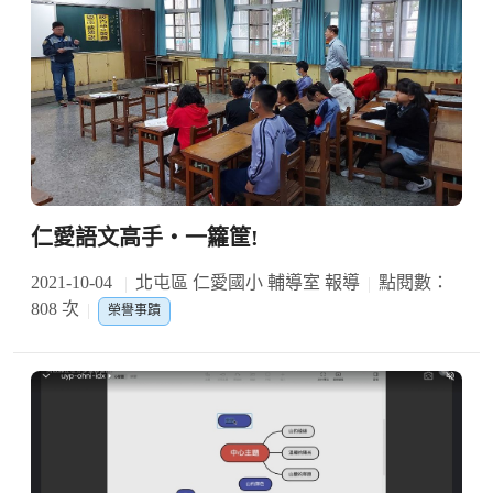
仁愛語文高手‧一籮筐!
2021-10-04
北屯區 仁愛國小 輔導室 報導
點閱數：
808 次
榮譽事蹟