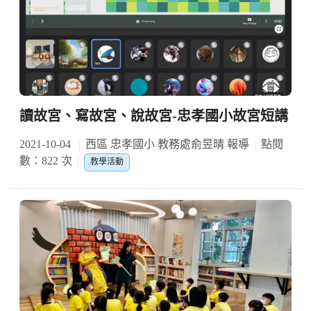
讀故宮、寫故宮、說故宮-忠孝國小故宮短講
2021-10-04
西區 忠孝國小 教務處俞昱晴 報導
點閱
數：822 次
教學活動