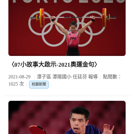
〈07小故事大啟示-2021奧運金句〉
2021-08-29
潭子區 潭陽國小 任廷芬 報導
點閱數：
1025 次
校園新聞