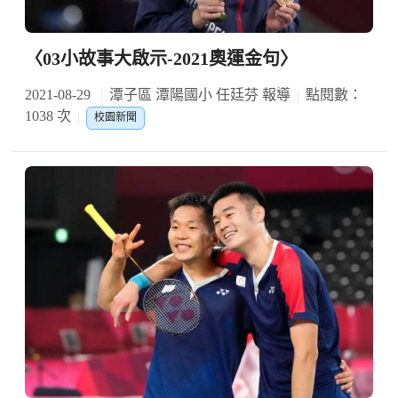
〈03小故事大啟示-2021奧運金句〉
2021-08-29
潭子區 潭陽國小 任廷芬 報導
點閱數：
1038 次
校園新聞