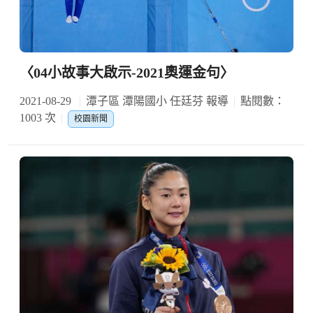
〈04小故事大啟示-2021奧運金句〉
2021-08-29
潭子區 潭陽國小 任廷芬 報導
點閱數：
1003 次
校園新聞