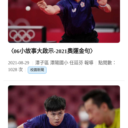
〈06小故事大啟示-2021奧運金句〉
2021-08-29
潭子區 潭陽國小 任廷芬 報導
點閱數：
1028 次
校園新聞