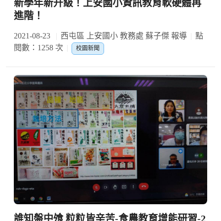
新學年新升級！上安國小資訊教育軟硬體再
進階！
2021-08-23
西屯區 上安國小 教務處 蘇子傑 報導
點
閱數：1258 次
校園新聞
誰知盤中飧 粒粒皆辛苦-食農教育增能研習-2