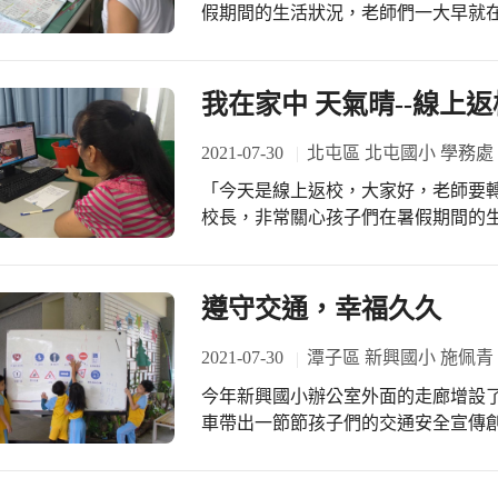
假期間的生活狀況，老師們一大早就
嚀，以確認暑假期間學生每日身體健
請孩子們留意自身健康，如發現自己
我在家中 天氣晴--線上返
2021-07-30
北屯區 北屯國小 學務處
「今天是線上返校，大家好，老師要
校長，非常關心孩子們在暑假期間的
持續關懷孩子們的生活，教師線上的
態，暑假作業的提問分享…，溫馨的
人有身體不適狀況要儘快依流程來處
遵守交通，幸福久久
2021-07-30
潭子區 新興國小 施佩青
今年新興國小辦公室外面的走廊增設
車帶出一節節孩子們的交通安全宣傳
讀，讓小朋友更了解交通安全的知識。
過各學年間教師共備教案的實施，加