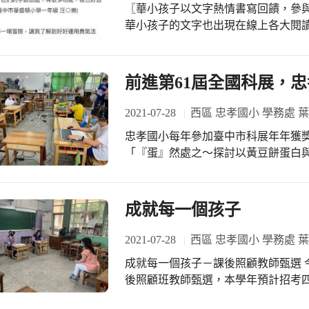
響力，學童飲用含糖飲料的次數有明
〖華小孩子以文字熱情書寫回饋，參與作家
與科學的關係。科學手創課程即使在
對含糖飲料傷害力的認知，建立健康的
華小孩子的文字也出現在線上各大閱
的知識及研究方法的訓練，更兼顧學
泡精靈3：大戰深海巨獸》，即將於明
分發揮學習潛能，又可以拓展同儕的
時，華小孩子就已經徜徉在生動有趣
參與「小讀者回饋」新書徵文活動！ 於是華小的六位孩子成為最棒的小書評，文字
前進第61屆全國科展，忠孝
獲選刊登在書籍介紹頁面，希望讓更
實踐三大密語「改變想法、真心相信、馬上行動」。 邀請
2021-07-28
西區 忠孝國小 學務處 
童撰寫的「正向心理」素養橋梁書，
忠孝國小每年參加臺中市科展年年獲獎，今年也不例外
的奇幻世界吧！ https://www.books.com.tw/products/0010897490?sloc=main 備註：文字
「『蛋』然處之〜探討以黃豆餅蛋白
引自「貓頭鷹故事屋的三兩事」fb粉
行性」，獲得臺中市科展－國小組生
的作品，即將於下週代表臺中市參加「第
(7/28)是臺中市參加全國科展的代
成就每一個孩子
在工作人員的引導協助之下，也順利完成線上測試的
萱老師辛苦指導，也感謝一路陪著參
2021-07-28
西區 忠孝國小 學務處 
斷練習的，再創佳績、為臺中市爭光！ 忠孝國小參加科展獲獎紀錄： #109學年
成就每一個孩子－課後照顧教師甄選 今天(7/28)上午9時忠孝國小辦理110學年度課
生活與應用科學（二）（民生與環保）
後照顧班教師甄選，本學年預計招考四
物理科－第三名 生活與應用科學（一
孝國小為提供需求家長的課後照顧服務
（二）（民生與環保）－第三名 #10