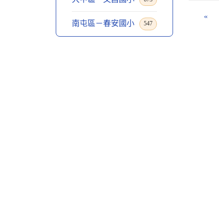
«
南屯區－春安國小
547