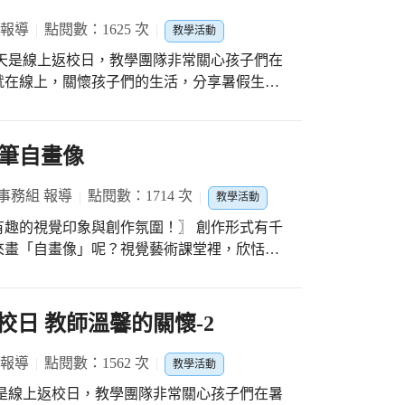
 報導
點閱數：1625 次
教學活動
天是線上返校日，教學團隊非常關心孩子們在
就在線上，關懷孩子們的生活，分享暑假生
康狀態，暑假作業的提問分享…，溫馨的關懷
筆自畫像
事務組 報導
點閱數：1714 次
教學活動
覺印象與創作氛圍！〗 創作形式有千
來畫「自畫像」呢？視覺藝術課堂裡，欣恬老
一場創作實驗，以壓克力色彩為底，引導孩子
試以奇異筆單筆運用連續不間斷的線條，勾
校日 教師溫馨的關懷-2
 報導
點閱數：1562 次
教學活動
是線上返校日，教學團隊非常關心孩子們在暑