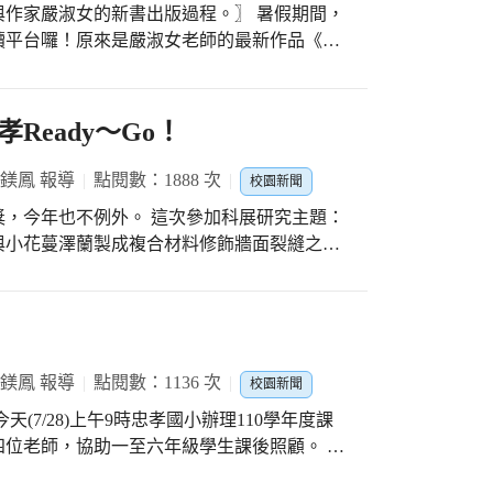
顯的下降，希望藉此次的經驗，能提升同學們
嚴淑女的新書出版過程。〗 暑假期間，
遠端線上，也能讓孩子們沉浸在其中。
飲食習慣。 在本次的課程中，不只充實學生
讀平台囉！原來是嚴淑女老師的最新作品《泡
生在社會互動及社交能力上的發展，讓學生充
天出版發行。早在6月線上《與作家有約》
健康觀念及視野。
的聊書過程中，嚴淑女老師更直接邀約孩子們
Ready～Go！
多人知道這本好書，一起跟著書中的泡泡精靈
大家共同支持這本專為兒
葉鎂鳳 報導
點閱數：1888 次
校園新聞
走進與華小孩子們有著濃厚情誼的作家所創造
。 這次參加科展研究主題：
與小花蔓澤蘭製成複合材料修飾牆面裂縫之可
絲專頁
活與應用科學（二）（民生與環保）－第二名
61屆全國科展」並進行線上評審。 今天
表隊「線上評審測試日」，忠孝國小五位參賽學生
任務。 感謝俞昱晴主任及蔣家
賽學生的家長們，期盼孩子們勇敢發揮平日不
葉鎂鳳 報導
點閱數：1136 次
校園新聞
度：
－第二名，代表參加全國科展 #108學年度：
位老師，協助一至六年級學生課後照顧。 忠
）（機電與資訊）－第三名 生活與應用科學
，辦理兒童課後照顧已經五年了。 每學年度
7學年度： 物理科－第二名 化學科－第三名