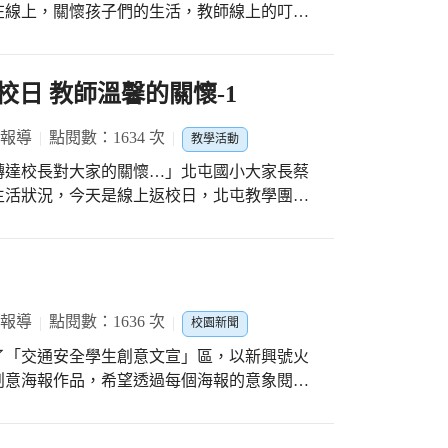
在線上，關懷孩子們的生活，教師線上的叮
康狀態，暑假作業的提問分享…，溫馨的關懷
或家人有身體不適狀況要儘快依流程來處理。
校日 教師溫馨的關懷-1
 報導
點閱數：1634 次
教學活動
轉達校長對大家的關懷…」北屯國小大家長蔡
生活狀況，今天是線上返校日，北屯教學團隊
叮嚀，以確認暑假期間學生每日身體健康狀
關懷請孩子們留意自身健康，如發現自己或家
理。
 報導
點閱數：1636 次
校園新聞
了「交通安全學生創意文宣」區，以新興號火
創意海報作品，希望透過每個海報的意象閱
 另外，為了提升學生對交通安全的瞭解，透
深學生對交通安全重要性的認知。在教學過程