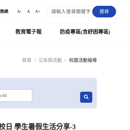
搜尋
A-
A
A+
務網
教育電子報
防疫專區(含紓困專區)
首頁
公告與活動
校園活動報導
校日 學生暑假生活分享-3