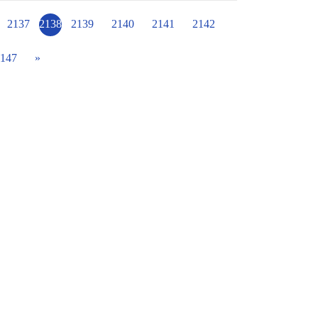
會議考核以外，這兩年由於增班，也年年進行
科－第二名 第58屆全國科展物理科－第三名
兒童課後照顧。 課後照顧服務、照
2137
2138
2139
2140
2141
2142
指導、來自不同班的同儕互動、體能活動、閱
己的專長進行多元的學習活動，充實又有趣，
147
»