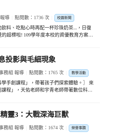
印象深刻的影片來強化學生的印象，或透過九
學生互動等，讓學生在熱烈活潑的氣氛中建立
內容主要以「行人」為主，在許多交通事故經
 報導
點閱數：1736 次
校園新聞
讓行人而導致傷亡，最主要事故發生原因也是
飲料、吃點心時再配一杯珍珠奶茶...，日復
生學會在道路上行走需要留意小心，還要懂得
覺的超標啦! 109學年度本校的資優教育方案，
合一的教學期待能夠「預防勝於治療」，讓每
動減少攝取含糖飲料的習慣」為主題進行行動
觀念，培養正確的用路習慣，才能保障自身交
習慣及頻率，接著以班級宣導、個別宣導及導
認識各種飲品的含糖成份、以及它們對身體造
全息投影與毛細現象
們的改善行動成果。 整個過程從一開始的飲
易，一方面學生需要在學校裡有限的課餘時間
事務組 報導
點閱數：1765 次
教學活動
蹤同學們的飲料攝取情況，再加上五月份之後
學手創課程」，帶著孩子們探索體驗。〗 來
都得調整適應新的學習方式。但所幸在老師的
創課程」，天佑老師和宇青老師帶著數位科學
研究，在本學期末以視訊會議的方式讓六年級
題中，利用透明塑膠片，製作成立體的椎體投
圓滿落幕！ 這次的資優方案執行特別感謝有
全息投影影片體驗。當孩子們看見原本的平面
師的參與和指導，施佩青老師表示從這次的經
另外，孩子們也在老師的引
泡精靈3：大戰深海巨獸
功與否，而是在過程中看到學生對陌生研究技
探究實作，透過觀察不同紙質的毛細現象與水
常生活中努力獲取新知的成就感，讓指導老師
據，記錄在線上表單，展現這一堂課的學習成
事務組 報導
點閱數：1674 次
果也發現介入的成效在低年級相對有較高的影
榮譽事蹟