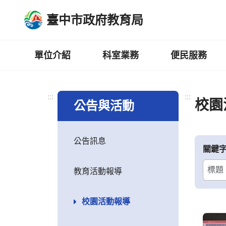
跳
臺中市政府教育局
到
主
要
內
單位介紹
科室業務
便民服務
容
區
:::
:::
校園
公告與活動
公告訊息
關鍵
教育活動報導
校園活動報導