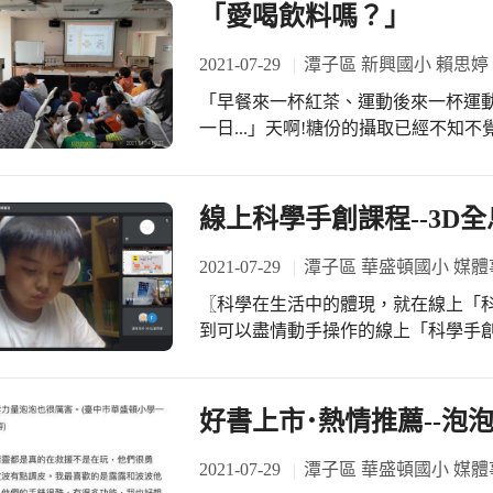
中透過生動的講述模式以及輔以令人
「愛喝飲料嗎？」
宮格的投擲標誌遊戲回答答案方式與
正確的交通安全觀念。 校園交通宣導
2021-07-29
潭子區 新興國小 賴思婷
常多發生於路口，除了因為車輛未禮
「早餐來一杯紅茶、運動後來一杯運動
因為行人未依規定行走，因此，讓學
一日...」天啊!糖份的攝取已經不知不
如何保護自己，避免憾事發生。 知行
施佩青老師帶領六年級資優生「以行
個新興學子都能建立良好的交通安全
研究，首先調查校內學生們喝飲料的
通安全，幸福久久。
師協助介入三管齊下，讓同學們重新
線上科學手創課程--3D
成的不良負擔，最後階段則是驗收同學
用情況調查到介入、追蹤都相當不容
2021-07-29
潭子區 華盛頓國小 媒體
內完成調查，另一方面每天要記錄追
〖科學在生活中的體現，就在線上「科
因疫情的影響居家上課，老師與學生
到可以盡情動手操作的線上「科學手
指導和學生的努力之下，如期的完成
班三年級的孩子們在「立體投影」專
的同學們也共同參與了這場成果發表，
影工具，進行在家可以觀看的小小3D
施佩青老師、李家安老師及廖志彬老
圖像投影浮現在iPad上方，科技讓視覺有了嶄新感受。 
好書上市･熱情推薦--泡
驗中，感到最大的收穫不是研究的成
導中進行了「毛細現象--紙花開」的
巧的自我突破，以及在看似平凡的日
的移動現象，將自己的實驗過程與數
2021-07-29
潭子區 華盛頓國小 媒體
們感到十分欣慰。而從他們的研究結
果。 運用隨手可得的物件，手作探索科學的奧秘，再以最敏銳的觀察力，連結生活