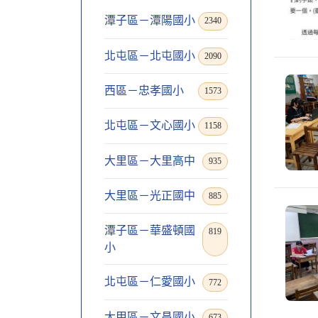
潭子區－潭陽國小
2340
北屯區－北屯國小
2090
西區－忠孝國小
1573
北屯區－文心國小
1158
大里區－大里高中
935
大里區－光正國中
885
潭子區－華盛頓國
819
小
北屯區－仁愛國小
772
大甲區－文昌國小
673