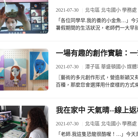
2021-07-30
北屯區 北屯國小 學務處
「各位同學早.我的養的小金魚…」今
暑假期間的生活狀況，老師們一大早
活，以確認暑假期間學生每日身體健
請孩子們留意自身及家人的健康。
一場有趣的創作實驗：一
2021-07-30
潭子區 華盛頓國小 媒體
〖藝術的多元創作形式，營造新穎又有趣的視
百種，那麼您會選擇用什麼樣的方式
師帶著孩子們跳脫了先前的經驗、來
以更有趣的方式觀察自我樣貌，再嘗
勒、描繪出極具特色的自畫像。 最後完成的作品果然呈現了截然不同的視覺印象，
我在家中 天氣晴--線上返
驚艷每一雙欣賞的目光。
2021-07-30
北屯區 北屯國小 學務處
「老師.我這隻恐龍很酷喔！…」今天