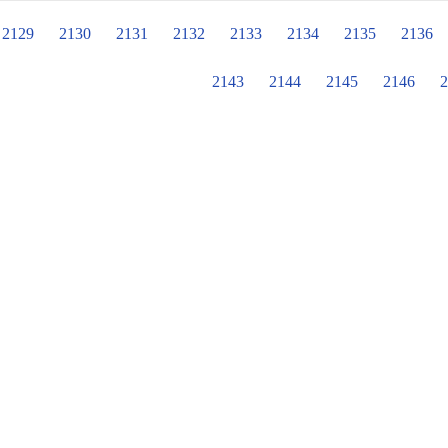
除了針對課後照顧教師進行期末審查
#106學年度： 物理科－第一名 化學
課後照顧教師甄選，遴選有經驗的老師，來協助
2129
2130
2131
2132
2133
2134
2135
2136
護每一個孩子，包含生活教育、課業
讀等，當然，每位課照老師還會依自
2143
2144
2145
2146
2
讓孩子課後時光不留白！ 忠孝國小110學年度課後照顧班開設如下： 一年級：1班
二年級：1班 中高年級合班：2班