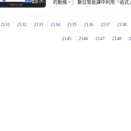
的動機。〗 數位智能課中利用「函式」的方式，也可以讓程式變得更精簡、更容易
理解、更方便修改喔！ 數科班三年級的孩子們之前在佳灝主任的課程引導中，曾經
透過Microsoft MakeCode原
函式時，透過數字型參數來傳送所需要
2131
2132
2133
2134
2135
2136
2137
2138
要指定的LED燈顏色。經由不同的搖
了讓孩子們線上複習「函式」，佳灝
2145
2146
2147
2148
2
輯操作，呈現酷炫又色彩繽紛的效果
孩子們已經等不及想回到學校親自動