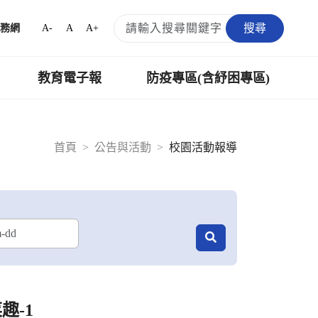
搜尋
A-
A
A+
務網
教育電子報
防疫專區(含紓困專區)
首頁
公告與活動
校園活動報導
趣-1