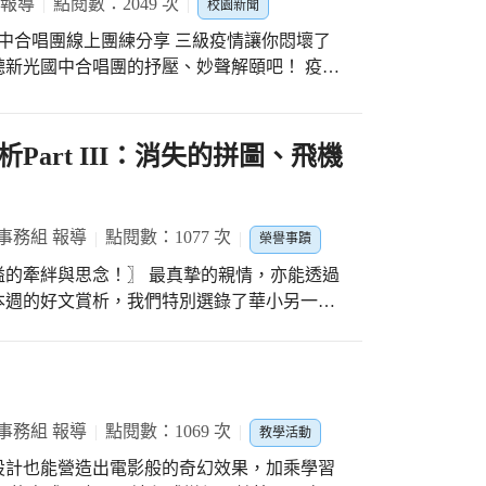
當鼓起勇氣告白被拒絕的時候我覺得有點尷
 報導
點閱數：2049 次
校園新聞
扭動作，到最後玩在一起並開心的歡呼結束！
來我再遇到這狀況一定能夠化解尷尬，而且心
，努力完成進程訓練喔！ 更多照片https://reurl.cc/W3V587
！而且上課時每次都有發表，要搶答、要臨時
新光國中合唱團的抒壓、妙聲解頤吧！ 疫情
緊張，這門課幫助很大！」而榮獲最佳勇氣獎
美聲天使們，可沒有無所事事的閒著喔！在翊
老師便說我們會有一堂新的課程—失戀疫苗課程
團的學生們，「異人異地上網中，週週團練線
練習的活動。我們卻因疫情關係告白練習的活
生樂在其中，透過幾個星期的練習，完成了新
art III：消失的拼圖、飛機
告白對象的意願。當天老師抽籤來決定告白順
發表。」 身為收到作品的學校端，內心十分
真是緊張的要命！幸好順利地完成，也讓我有
想要比賽，或者追求什麼獎牌的肯定，新光合
一個非常好的活動，讓我們提前預備之後可能
疫期間，透過孩子的歌聲，傳遞讓你心臟異常
之後如果遇到問題的話如何解決。為了讓每個
事務組 報導
點閱數：1077 次
榮譽事蹟
，飲料可以適度讓你覺得暢快，運動可以排除
報名了最佳勇氣獎，讓同學們都能有這個經
〗 最真摯的親情，亦能透過
可以按摩你的耳朵、燙平你不安的靈魂。 謝
日後遇上一
本週的好文賞析，我們特別選錄了華小另一位
可愛的合唱團！
，也能夠克服自卑、尷尬的瓶頸，正視自己的
獎作品，帶您感受文字中的溫情流動。 培養
鍊 成為更好的自己，將來才定會遇見更好的
起細細品味，欣賞孩子們的寫作推手所為我們
用一生的禮物！
事務組 報導
點閱數：1069 次
教學活動
設計也能營造出電影般的奇幻效果，加乘學習