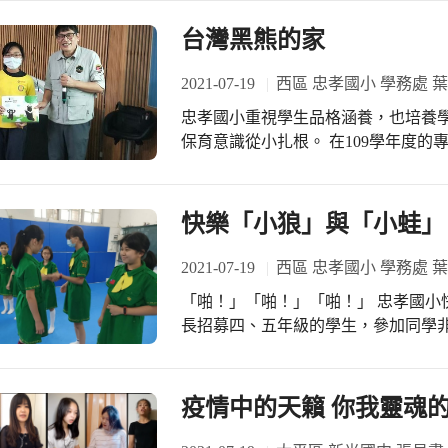
方式，以及核酸檢測CT值。因此，華
了啦啦隊的歡呼： OOO OOO OOO（名字三遍） 青春如我 有自信 超越自我 告白去
著，永檉老師也安排了好玩的賓果體
台灣黑熊的家
然後告白者鼓起勇氣開始說出 告白的
遊戲要怎麼進行呢？大家必須在隨機輪
都喜歡你，可以和我在一起嗎？」接著畫
跳繩、滑雪跳、太空椅、後踢腿、波
2021-07-19
西區 忠孝國小 學務處 
讓 被告白者可以委婉拒絕：「 謝謝
勝利。這些動作都有示範影片及提醒
但是因為 XXXXXXXX 以上原因
忠孝國小重視學生品格涵養，也培養
不同動作所能培養鍛鍊的能力，例如
快樂～」讓活動在溫馨的氛圍下完成。 線上告白難度高，老師一對25，串場功
保育意識從小扎根。 在109學年度的專案計畫申請中，學校衛生組紀孟春組長特地
揮灑淋漓盡致的汗水時，不僅能享受
相當好，事前準備充足，還要克服大家
申請到了「台灣黑熊保育協會」蒞臨
又一場的輪盤抽籤 ==> 啦啦隊加油 ==>
述台灣黑熊的生態故事，和三、四年
聲鼓勵。 線上告白狀況多，透過鏡頭可以看到，有的男同學害羞地躲在棉被裡悄悄
問，也更進一步了解台灣黑熊的特徵
快樂「小狼」與「小蛙」
地告白；受歡迎的同學，有接受多次告白。
台灣黑熊目前只剩200-600隻，要
主，發揮同學愛 讓 每一位同學 都
還給台灣黑熊。 #謝謝台灣
2021-07-19
西區 忠孝國小 學務處 
職，在隊長當天有狀況時能夠帶著同
「啪！」「啪！」「啪！」 忠孝國小快樂的幼童軍團，由陳建宏團長、陳莛璇副團
活動結束，巍元老師做了很棒的註解：
長招募四、五年級的學生，參加同學非
更好！不要相信大人說的一代不如一代，你們的
軍的小朋友，在童軍體驗學習活動裡
失戀疫苗課程規劃給青春的十二堂課
身兼繁忙的行政職務，也親自設計每
是巍元老師以幽默風趣的口吻主持串
會中充滿歡笑聲！ 這一天五年級幼童軍的團集會活動，在學校體操教室進行，有
最後的第十二堂課告白課程，成就完
疫情中的天籟 你我靈魂
「啪！」「啪！」「啪！」吼聲的練
頭的林秩光同學表示：「線上告白非
螂」等破冰的活動，讓來自不同班的