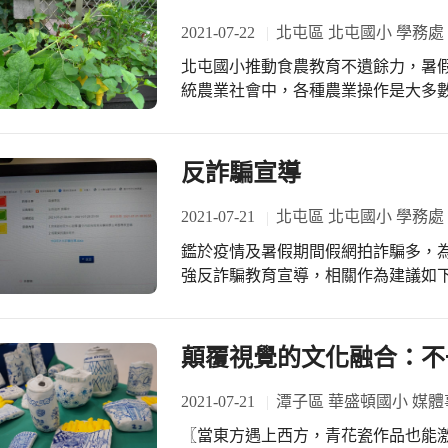
2021-07-22
北屯區 北屯國小 學務處
北屯國小推動食農教育不遺餘力，暑
統農業社會中，各種農業操作是大多
農場到餐桌的工作。在教育的場域，
結餐桌到農場，建立健康的飲食、農
反詐騙宣導
2021-07-21
北屯區 北屯國小 學務處
鑑於疫情及暑假期間假網拍詐騙多，
強反詐騙教育宣導，相關作為建議如下
「防詐咖啡廳、宣導輕鬆聽－藝人李
(二)透過聯結或運用內政部警政署「1
人」LINE@，協助辨別是否為詐騙手
顛覆視覺的文化融合：不
以避免受騙上當。 二、以上資訊分享自
https://165.npa.gov.tw)。
2021-07-21
潭子區 華盛頓國小 媒體
〖當東方遇上西方，青花瓷作品也能激盪出不一