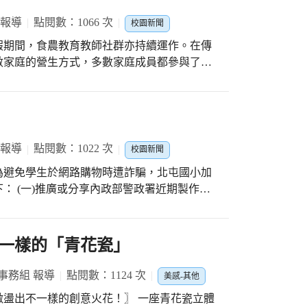
 報導
點閱數：1066 次
校園新聞
假期間，食農教育教師社群亦持續運作。在傳
數家庭的營生方式，多數家庭成員都參與了從
老師們積極規劃學生體驗活動，目標在重新連
業生產方式的食農教育，更顯出其重要性。
 報導
點閱數：1022 次
校園新聞
為避免學生於網路購物時遭詐騙，北屯國小加
： (一)推廣或分享內政部警政署近期製作
千那防詐騙宣導影片」，瞭解新型詐騙手法。
65全民防騙」網站公告資訊或下載「防詐達
法，亦可直接撥打165反詐騙諮詢專線查證，
一樣的「青花瓷」
「165全民防騙」網站(網址：
事務組 報導
點閱數：1124 次
美感-其他
樣的創意火花！〗 一座青花瓷立體