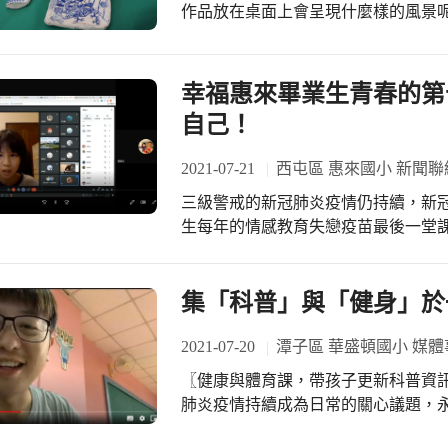
作品放在桌面上會呈現什麼樣的風景
孩子們走出框架、迸發想像：如果將
包裝圖騰上，中西文化的碰撞，將營造出什麼樣
顛覆既有的印象吧！青花瓷融合了速
幸福惠來畢業生青春的第
覺新感受。
自己！
2021-07-21
西屯區 惠來國小 新聞聯
三級警戒的新冠肺炎疫情仍持續，新
生每年的情感教育失戀疫苗最後一堂
畢業班教師巍元老師在畢業前為602
排改為雲端告白，和往年不同的是：告
示: 在線上課程能夠讓學生們臉紅心
集「科普」與「健身」於
其中之一，它不僅是失戀疫苗課程中
將自己心中的想法化作言語、付諸行
2021-07-20
潭子區 華盛頓國小 媒體
走出來，讓自己更堅強、成為更好的
〖健康與體育課，帶孩子更新科普資訊，從
線上教學，仍然不輕易中斷的最主要原因！ 線上告白課程活動除了既定
肺炎疫情持續成為日常的關心議題，
元老師還加入許多有趣的橋段 以增加
中，帶著孩子們同步了解台灣目前的
俄羅斯彩色轉盤，好像玩線上遊戲般