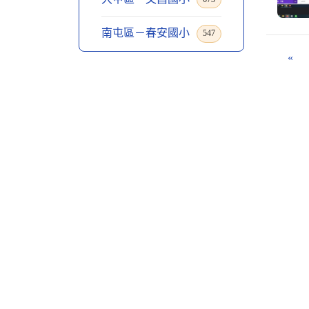
南屯區－春安國小
547
«