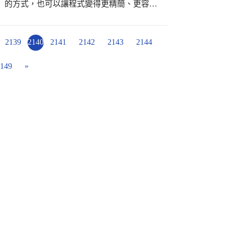
始碼平台，實作了一個可以控制LED燈移動的函式。呼叫
的LED燈數量；使用文字型參數則能傳送所
2139
2140
2141
2142
2143
2144
晃姿勢，就能呼叫函式，做出有趣的光囉！ 為
主任特別將它應用在光劍上，透過程式碼的編
149
»
。看到老師手中拿著的光劍發散出奇幻光芒，
手實作囉！