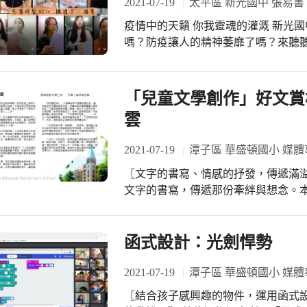
覺得有點害羞，我只好躲在棉被裡；
2021-07-19
太平區 新光國中 張易書
童軍也從一開始害羞又不好意思的彆
尬，但是還好這真的是練習，相信未
疫情中的天籟 你我靈魂的灌溉 新光國中合唱團線上團練分享 三級疫情讓你悶壞了
幼童軍們
裡會比較不受傷，這課程真的很重要
嗎？防疫讓人的精神萎靡了嗎？來聽聽
構思，讓我覺得後來上台能夠比較不
期間，又逢暑假，新光國中合唱團的
的林楷宸同學則表示: 「升上六年級
君老師、享婕老師的鼓勵之下，合唱
並預告了最後一堂課我們會進行告白
上同」。雖然有些麻煩，但老師與學
「兒童文學創作」好文賞析P
動改為線上進行，並先在前一週寫出
光國中校史上，首度「線上合唱團作品
序，當我抽中並打開麥克風時，心裡
雲
的感動，沒有學校交辦的任務，沒有
了一個新的體驗。我覺得告白活動是
唱團，只是想在這樣有些悶的三級防
會遇到的問題，老師也努力的教我們
2021-07-19
潭子區 華盛頓國小 媒體
跳動的聲音！ 食物可以撫慰你我的心
同學都能有被告白的機會，於是我就
〖文字的書寫、情感的抒發，傳遞滿溢的牽絆與思念！
心靈的雜質，而新光國中合唱團，則是
驗！老師說這也是一種同學愛的展現唷！」 失戀疫苗課程無法保證孩子
文字的書寫，傳遞那份牽絆與想念。
謝享婕老師、翊君老師，還有這一群
段感情不失戀，而是即便經歷了拒絕
文學高手--劉采褕老師的散文與童詩得
長處與缺點，修正自己的態度，認真鍛
文學底蘊，就從閱讀開始！讓我們一
他！這是畢業前 送給 六年級學生 受
呈現的文字感官世界！
函式設計：光劍悍勢
2021-07-19
潭子區 華盛頓國小 媒體
〖結合孩子感興趣的物件，運用函式