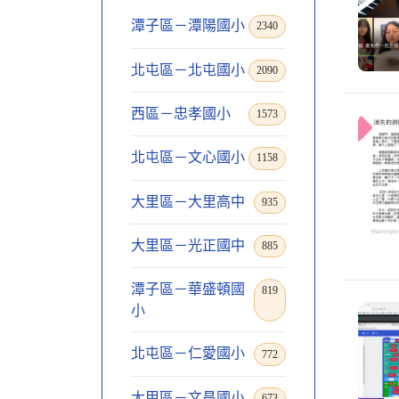
潭子區－潭陽國小
2340
北屯區－北屯國小
2090
西區－忠孝國小
1573
北屯區－文心國小
1158
大里區－大里高中
935
大里區－光正國中
885
潭子區－華盛頓國
819
小
北屯區－仁愛國小
772
大甲區－文昌國小
673