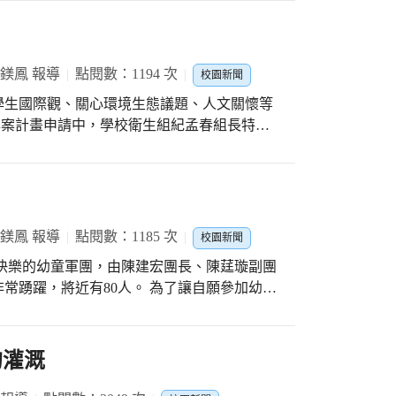
小的孩子們可是隨時掌握最新科普常識呢！ 接
能遊戲，讓孩子們動動身體、釋放能量。至於
話語：「OOO 我喜歡你，不管你的好與壞我
盤的16宮格指定動作中，包括開合跳、徒手
面會亮出被告白同學準備好的[ 好人卡 ]，
比跳…等等，只要最快完成3條連線，就能贏得
葉鎂鳳 報導
點閱數：1194 次
校園新聞
你欣賞我，你的好意我收到了，你真是個好人，
要領，老師也會在全班孩子運動時，特別介紹
，不太適合。相信你會遇到更好的人，祝福你健康
學生國際觀、關心環境生態議題、人文關懷等
：敏捷、速度、反應、心肺功能、爆發力…。
力要
遊戲的樂趣，還能更新時事脈動呢！
電腦不一的速度與告白的尷尬場面。從 一場
校園進行講座活動。講師以淺白易懂的方式講
 告白練習 ==> 被拒絕 ==> 完成活動，到 掌
級小朋友互動熱絡，學生們非常踴躍的回答提
、飲食、生活等各方面習性，以及最重要的－
還有同學 成為 [ 友愛同學勇氣獎 ] 的得
如何提高愛護自然環境生態意識，將台灣黑熊的家
有機會體驗被告白的感覺！副隊長同學非常稱
黑熊保育協會講師 #保育台灣黑熊,人人有責
葉鎂鳳 報導
點閱數：1185 次
校園新聞
學線上呼加油口號，為告白的同學壯膽！整場
「 我們都是地球村的一份子，都希望明天會
常踴躍，將近有80人。 為了讓自願參加幼童
表現真的優秀！」 每年情感教育的
面都有開心的回憶與經歷，團長和副團長即使
，其中第十一、十二堂課因疫情被迫停止，但
一次團集會活動並親自帶團，讓幼童軍在團集
場，引導同學在大家的關注下，溫暖地完成了
整的活動。而當天在線上告白時，躲在棉被裡
的灌溉
習、基本打招呼、歡呼聲、唱一首歌「小蟑
常有趣，但是怕被家人發現我講話的內容，會
幼童軍之間，多了一份不一樣的有趣體驗，幼