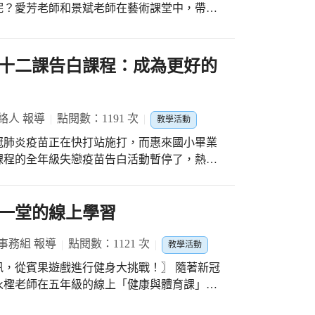
呢？愛芳老師和景斌老師在藝術課堂中，帶著
青花瓷變成有趣的造型，運用在薯條和鋁罐的
的作品氛圍呢？ 就讓孩子們的創作
食文化，也能帶來令人驚艷又毫無違和感的視
十二課告白課程：成為更好的
絡人 報導
點閱數：1191 次
教學活動
冠肺炎疫苗正在快打站施打，而惠來國小畢業
課程的全年級失戀疫苗告白活動暫停了，熱血
安排了線上告白活動。他將最後一堂課程重整編
白過程是在全班的見證下進行。 巍元老師表
跳的機會微乎其微，而線上告白就是實屬難得的
一堂的線上學習
學生最期待的一環，也是不可或缺的休止符，
動，而感受那被拒絕的心情，如何從那挫敗中
事務組 報導
點閱數：1121 次
教學活動
自己⋯⋯這也是我們堅持到底，即使課程轉為
賓果遊戲進行健身大挑戰！〗 隨著新冠
的流程，巍
永檉老師在五年級的線上「健康與體育課」
學生的參與感，像是：在選擇告白者採時 採用
確診情形，一起討論病毒的突變、篩檢和採驗
選出告白者之後，在老師的引導下，線上也做