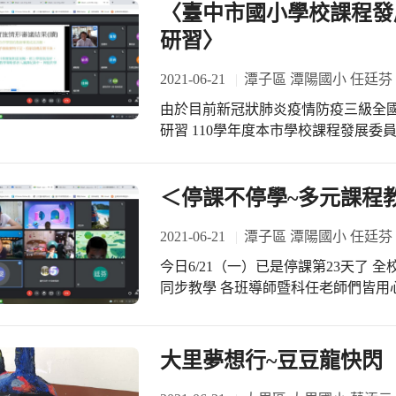
永安國小校定課程的發展 分享永安國
〈臺中市國小學校課程發
二位校長不管是分享中大型學校課程或
研習〉
點以改進自己的缺點 下午線上增能研
2021-06-21
潭子區 潭陽國小 任廷芬
由於目前新冠狀肺炎疫情防疫三級全國停課 今
研習 110學年度本市學校課程發展委
主任、教學組長或老師報名參加 分別
念與實務 校本課程發展與評鑑成果分
規劃與說明 很扎實的二小時三十分鐘
＜停課不停學~多元課程
上與會人員收穫滿滿 結語:協力同行~
2021-06-21
潭子區 潭陽國小 任廷芬
今日6/21（一）已是停課第23天了
同步教學 各班導師暨科任老師們皆用
日看到確診人數已降到二位數字 希望
全民共同遵守努力 距離7/2（五）還
大里夢想行~豆豆龍快閃