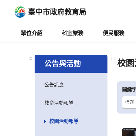
跳
臺中市政府教育局
到
主
要
內
單位介紹
科室業務
便民服務
容
區
:::
:::
校園
公告與活動
公告訊息
關鍵
教育活動報導
校園活動報導