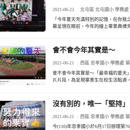
2021-06-22
北屯區 北屯國小 學務處
「今年夏天充滿特別的記憶，在你我
幕呈現在眼前，今年的線上畢業典禮充
業典禮，北屯教學團隊以特搜員的角
彩的活動照片，彙整剪輯特別錄製回
發揮自己的亮點，創造璀璨的生涯。
會不會今年其實是～
2021-06-21
西區 忠孝國小 學務處 
會不會今年其實是～「最幸福的夏天」 今年忠孝國小第76屆線上畢業典禮，每
片片段，為呈現畢業生在校生活點滴
典畫面，更藏有令人驚喜與感動的地
福的夏天」，更是令所有親師生印象深刻！ 擔任旁白的是本校最優質並
份通過國家公費留學碩士的體育組－邱泓儒組長。 雖然今年
沒有別的，唯一「堅持」
課、居家學習，連畢業典禮也只能線
天」？ 值得令人細細回味這段耐人尋味又難忘的畢
2021-06-21
西區 忠孝國小 學務處 
https://www.youtube.com/watch?v=pkLfVuvXXsI
今(110)年忠孝國小於6月17日辦理
https://www.youtube.com/watch?v=b