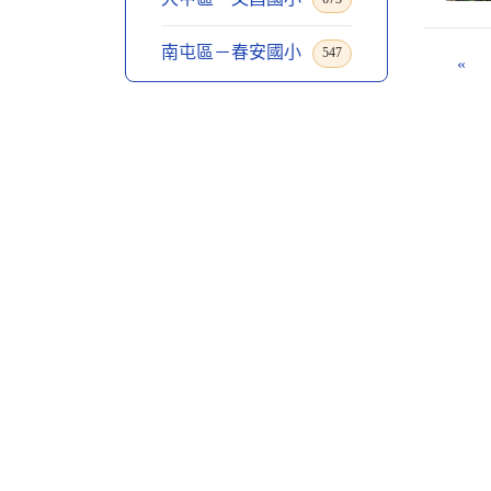
南屯區－春安國小
547
«