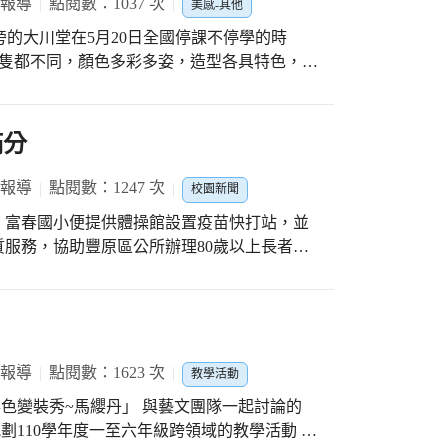
 報導
點閱數：1037 次
美感-其他
庭旁的大川堂在5月20日全國停課不停學的時
一隻都不同，顏色多彩多姿，造型各具特色，像
豆龍；正在喝著養樂多消暑解渴的豆豆龍；笑
背景、身白如雪的豆豆龍，實在非常的細緻可
娟老師指導109學年度第76屆畢業生的創作，
滿分
生共同創作，是以不倒翁的紮實結構，糊上多層
後做造型設計，利用美術課教學及綜合課程協
 報導
點閱數：1247 次
校園新聞
軒、林佳儀、蕭智分、曾正仁協力指導，終於
，富春國小便提供體操館設置疫苗快打站，並
別依龍貓故事製作了公車站牌，站牌的時刻表
質服務，協助豐原區公所辦理80歲以上長者疫
哦!
置帳篷、準備座椅，還有電扇消暑。此外，也
時間縮短，吳志修醫生帶領團隊嘗試使用宇美
再由醫師護士走動式服務，詳細詢問相關用
保長輩施打疫苗前後都能得到最好的評估及觀
 報導
點閱數：1623 次
教學活動
整體服務品質能日益提
彩色變裝秀~馬纓丹」 與藝文團隊一起討論的
自工作內容，大家集思廣益，不斷改良工作方
規劃110學年度一至六年級跨領域的教學活動 學
時，加設防滑地墊、提供愛心傘，滾動式修正