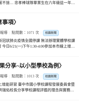
在六年級這一年打
勇奪「八冠王」球隊的封號！ 然而，因著今
忠孝棒球隊原定代表台中市參加5/15-
(PONY-BRONCO)」從台北舉辦、到延後日期
意事項〉
這原本代表畢業前六年級棒球隊學生最後一場
沒有正式的出賽的紀錄，不免留下一絲遺憾！
 報導
點閱數：1071 次
校園新聞
新冠狀肺炎疫情全國停課 無法辦理實體學校課
的自己， 大家因為棒球而聚在一起， 畢業不
/21(一)下午1:30-4:00參加本市線上增能
孝國小第76屆線上畢典
皆有參加 聽完二位校長詳細分享之後 最後由
h?v=bWvOMl4wnUg #忠孝國小棒球隊畢業生特輯
課程計畫撰寫上傳須注意事項 今年度本市課
 #「八冠王」球隊報導連結
始以成功了一半」 潭陽110學年度的各學年
果分享~以小型學校為例〉
c-453a-8119-72e5d4d0dcde/activity-school-
設計一至六年級課程計畫 期許本校課程計畫依
 報導
點閱數：1013 次
校園新聞
加本市線上增能研習 臺中市國小學校課程發展委員會暨
洪瑞佑校長分享學校課程評鑑的理念與實務~
分享校本課程發展與評鑑成果分享~以小型學
線上教學 複習108課綱校定課程的定位 在分享