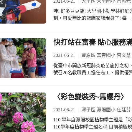
2021-06-21
大里區 大里國小 蔡添元
哇! 好多豆豆龍! 大里國小勤學共好
刻，可愛無比的龍貓家族現身了! 每
是配備火箭，戴上口罩墨鏡的超炫豆
起來真好看的豆豆龍；還有精心製作
愛。 這是大里國小美術領域專任 陳惠
快打站在富春 貼心服務
花了將近2個月的時間，全六年級學
次的包層，最後再進行塗色打底，最
2021-06-21
豐原區 富春國小 曾文慧
同，由五位級任老師--曾榮豐、林于
從臺中市開放新冠肺炎疫苗施打之初
完成了可愛又盛大的作品總集。 還特
號召20名教職員工擔任志工，提供優
竟然是停課不停學的課表，非常的用心
苗施打業務。 為了讓前來施打疫苗的長者能有舒服的環境，以減輕焦慮及等待造成
的不適，區公所很貼心的在等待區設
為了讓醫師評估、護理師施打的作業
〈彩色變裝秀~馬纓丹〉
町式之注射方式，先讓老人家安坐，
藥、慢性病史並評估後施打疫苗，確
2021-06-21
潭子區 潭陽國小 任廷芬
察，力求讓疫苗不良反應發生之可能性降到最低。 而為了讓
110 學年度潭陽校園植物季主題是「
升，富春服務團隊更利用群組分享各
110學年度植物季主題名稱 目前積極
式，更因應氣候之改變，在滂沱大雨