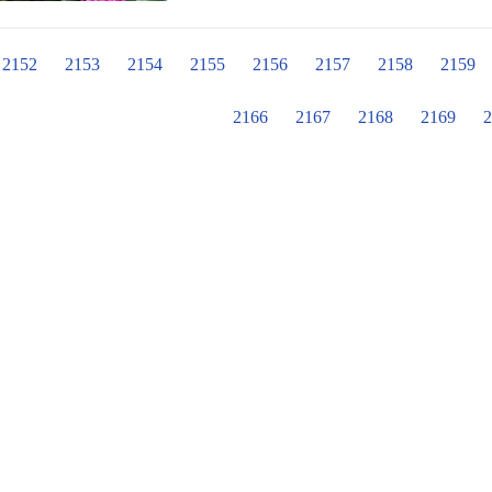
名：Lantana montevidensis 英名：Traili
讓整體流程更加順暢。 對此，陪同爸爸前來注射疫苗的陳小姐表示，感謝現場的工
ノランタナ（小葉のランタナ）、ラン
作人員對於長輩們都能親切招呼，也
丹、細葉馬纓丹、小葉馬纓丹 馬纓丹
2152
2153
2154
2155
2156
2157
2158
2159
順利的完成疫苗施打。礙於陪同家屬
彩花、臭草、臭金鳳、五雷丹、五色
杖，給予有力的支持，與家屬共同攙
原本主要分布於南美洲、西印度，馬
2166
2167
2168
2169
2
馨畫面。 富春國小李秀櫻校長表示，現今疫情嚴峻，在三級警戒的狀態下，學生只
旬到隔年的2月中旬左右，不過也因
能被迫在家線上學習，成效有限。為
說是常盛的植物。 ■馬纓丹簡介 馬
師們在大熱天身著密不通風的防護衣
區。全株有毛。莖纖細柔軟，匍匐於地
疫苗施打業務，期待疫情早日歸零，
葉，長2~3cm、寬1~2cm，搓揉
2.5~3cm，花紫紅色，花冠4裂，花徑
0.5cm，園藝栽培罕見結果。開花期
質壤土或培養土種植。不耐旱，介質
隨生長蔓延一段時日後，會有莖基部
萌生新枝條改善。扦插法繁殖。 ■馬
爛，如同純真的孩子自由不羈的展現
湧現，敢於表達，敢於顛覆自我。 ■
駁坎及公園等場域優良的地被植物。
高花台、圳道等高處種植懸垂，以美
物或草花使用。 ■馬纓丹知識 馬纓丹屬植