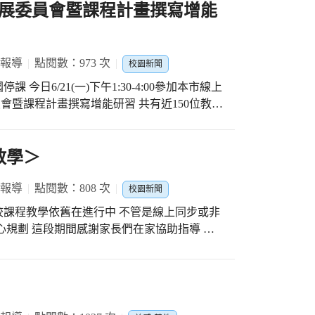
小國際教育、鄉土教育、閱讀教育之校訂課程
展委員會暨課程計畫撰寫增能
小型學校課程都很有特色 學習他人學校之優
習收穫滿滿喔!
 報導
點閱數：973 次
校園新聞
日6/21(一)下午1:30-4:00參加本市線上
員會暨課程計畫撰寫增能研習 共有近150位教務
由洪瑞佑、李永烈校長分享 學校課程評鑑的理
享~以小型學校為例 感謝教育局課程科用心的
線上增能研習 最後線上填寫回饋心得單 讓線
教學＞
自發、互動、共好
 報導
點閱數：808 次
校園新聞
 全校課程教學依舊在進行中 不管是線上同步或非
心規劃 這段期間感謝家長們在家協助指導 今
全國防疫三級能夠早日解封 這場防疫大作戰需
有二週上課時間 師生們繼續努力不懈 加油！加
油！加油！ ~ 停課不停學♡防疫不鬆懈 ~