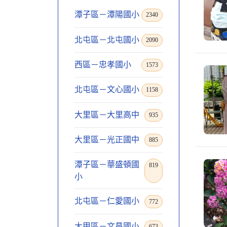
潭子區－潭陽國小
2340
北屯區－北屯國小
2090
西區－忠孝國小
1573
北屯區－文心國小
1158
大里區－大里高中
935
大里區－光正國中
885
潭子區－華盛頓國
819
小
北屯區－仁愛國小
772
大甲區－文昌國小
673