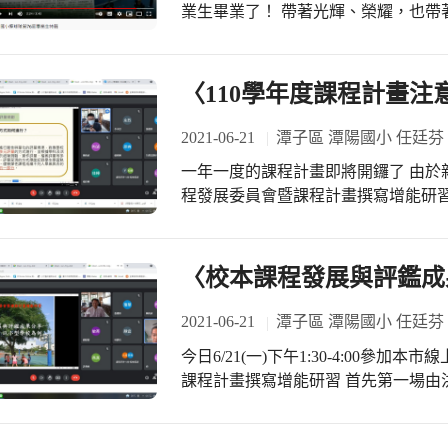
業生畢業了！ 帶著光輝、榮耀，也帶著不捨… 忠孝棒球隊畢業生
破好幾個紀錄，創下隊史上最佳成績，
年五月又急又快的三級警戒疫情風暴，讓
5/22「110年TOTO盃全國少棒錦標賽
〈110學年度課程計畫注
又改地點到台南，到最後取消賽事，
賽事，卻硬生生只有完成的集訓，而
2021-06-21
潭子區 潭陽國小 任廷芬
但是，凡走過必留下痕跡。 棒球教練在線上畢業典禮也為本屆棒球隊畢業生製作影
一年一度的課程計畫即將開鑼了 由於
片特輯，裡面寫著： 『努力超過昨天
程發展委員會暨課程計畫撰寫增能研習 今日6
是結束， 回憶永遠都在， 開啟你們的新旅程吧！』 #忠
研習 潭陽由教務主任暨新舊教學組長
https://www.youtube.com/watc
教育局課程科承辦人蘇偉智報告今年度
https://www.youtube.com/watch?v=2uA_K_QLZN8
程計畫平台已重新規劃好 所謂「好的開
〈校本課程發展與評鑑成
https://www.tc.edu.tw/page/e78c96c9-54f
主任暨科主任已誕生了 目前已在規劃
content?id=87977 #歡迎加入忠孝棒球隊，持續招生中 #連絡電話:0985-832598 (蔡教
照進度如期完成
2021-06-21
潭子區 潭陽國小 任廷芬
練) #忠孝國小社團/棒球隊
今日6/21(一)下午1:30-4:00參
課程計畫撰寫增能研習 首先第一場由
以清水國小為例 第二場由李永烈校長
校為例 李校長先分享目前停課不停學-