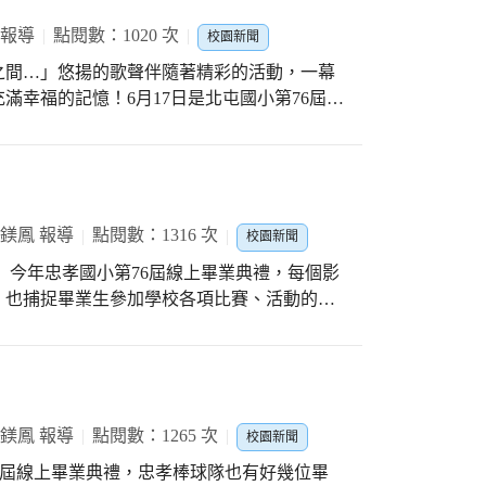
 報導
點閱數：1020 次
校園新聞
之間…」悠揚的歌聲伴隨著精彩的活動，一幕
滿幸福的記憶！6月17日是北屯國小第76屆畢
度，從資料夾中搜尋本屆畢業生入學後各類精
顧影片祝福孩子們。祝福畢業生們鵬程萬里，
葉鎂鳳 報導
點閱數：1316 次
校園新聞
個影
，也捕捉畢業生參加學校各項比賽、活動的經
方。其中最受矚目，也最受點醒的一段「最幸
於今年3月
夏天遇上嚴峻疫情、停
上舉辦，但會不會今年其實是～「最幸福的夏
典影片… #最幸福的夏天影片
葉鎂鳳 報導
點閱數：1265 次
校園新聞
 #第76屆線上畢典
第76屆線上畢業典禮，忠孝棒球隊也有好幾位畢
WvOMl4wnUg