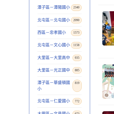
潭子區－潭陽國小
2340
北屯區－北屯國小
2090
西區－忠孝國小
1573
北屯區－文心國小
1158
大里區－大里高中
935
大里區－光正國中
885
潭子區－華盛頓國
819
小
北屯區－仁愛國小
772
大甲區－文昌國小
673