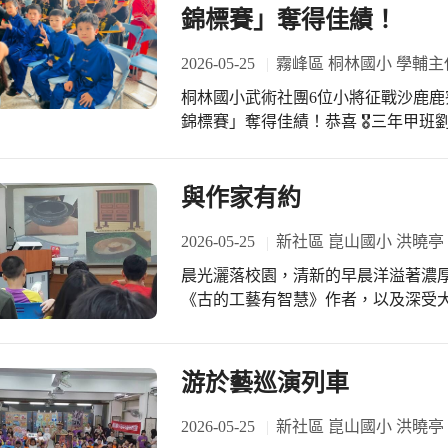
錦標賽」奪得佳績！
2026-05-25
霧峰區 桐林國小 學輔主
桐林國小武術社團6位小將征戰沙鹿鹿
錦標賽」奪得佳績！恭喜 🎖️三年甲班劉
張芸榛-傳統國術套路北拳B組第2名 
🎖️四年甲班趙祐祥-傳統國術套路北拳C
B組第4名 🎖️一年甲班江梓宇-傳統國術
與作家有約
統國術套路北拳C組第4名 🎖️張芸
練B組第4名 恭喜所有努力的小朋友
2026-05-25
新社區 崑山國小 洪曉亭
校長帶著點心與飲料來慰勞與加油；
晨光灑落校園，清新的早晨洋溢著濃
自信勇敢的站在舞台上，桐林的孩子
《古的工藝有智慧》作者，以及深受
生展開一場充滿文化、藝術與生命智
待與興奮的心情進入會場，準備展開一
式，帶領學生認識傳統工藝的世界。
游於藝巡演列車
與巧思解決生活中的難題，每一項工
作者也分享創作《古的工藝有智慧》
2026-05-25
新社區 崑山國小 洪曉亭
看見傳統文化的價值，了解古人的智慧