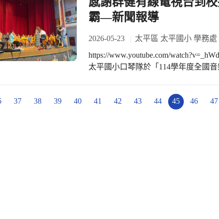
感謝群健有線電視台到校
賽事中沉著展現團隊合作，這種帶得
年音樂會特別以「聚」為主題。這個字
霸—新聞報導
美好的成果。」 本次榮獲佳作，不僅
具意義的時刻，我們透過音樂將親師
極大肯定，也展現了學校在科技與創
一場展現孩子們學習成果的藝文饗宴
2026-05-23
太平區 太平國小 學務處
持續為學生打造多元探索的舞台，激
大家在現場一起用樂音拉近彼此的距離！ 學務處辦理的「校內登記索票
未來能在更多舞台上發光發熱，再創
https://www.youtube.com/watch?v=_hWdgKVLrCE 感謝
5/25(一)為止！如果來不及參與校
太平國小口琴隊於「114學年度全國
放現場排隊索票！ 誠摯邀請大家週末帶著家人一起來聆聽，給予台上努力演出的孩
成功締造四連霸佳績！ 這份得來不易的榮耀，展現了太平國小口琴隊長年來的紮根
子們最大的鼓勵與掌聲！ 演出時間：5月3
經營。學校用心規劃特色課程，傾注
中心 演藝廳(太平區大興路201號） 索票方式： 校內登記：至 5/25(一)前洽太平國小
6
37
38
39
40
41
42
43
44
45
46
47
自信。 點滴成果，凝聚了師長們對孩子的用心指導與陪伴。感謝家長一路以來的信
學務處 現場索票：5/30(六)活動當日現場排隊領取 ps:提醒
任與支持，誠摯邀請所有親師生點開
後，觀眾進出時間為中場休息時間(約15
驕傲~~
分鐘到達就坐(13:40) #太平國小 #921重建25週年 #屯區藝文中心 #音樂會 #讓孩子多
元展能