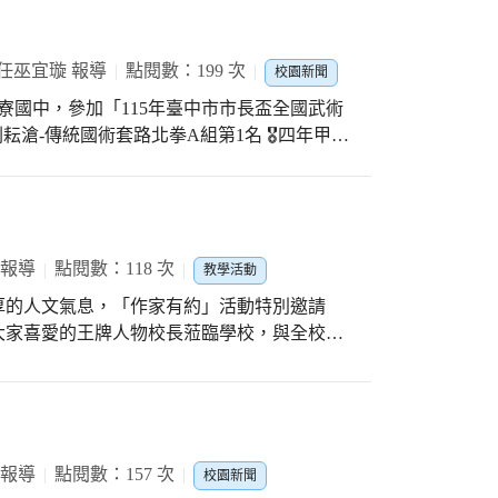
任巫宜璇 報導
點閱數：199 次
校園新聞
寮國中，參加「115年臺中市市長盃全國武術
耘滄-傳統國術套路北拳A組第1名 🎖️四年甲班
️三年甲班黃瑋皓-傳統國術套路北拳B組第4名
組第4名 🎖️二年甲班劉禹含-傳統國術套路北拳
套路基本拳術C組第4名 🎖️一年甲班江梓宇-傳
榛、劉耘滄、趙祐祥、黃瑋皓-傳統國術套路拳術團
，克服緊張與壓力，站上舞台，展現自我！謝謝
 報導
點閱數：118 次
教學活動
更感謝張峻銘老師辛苦的指導，讓每個孩子能
厚的人文氣息，「作家有約」活動特別邀請
啵兒棒！
大家喜愛的王牌人物校長蒞臨學校，與全校師
慧的精彩對話。活動一開始，孩子們便帶著期
段豐富的學習旅程。 作者以親切生動的方
從早期生活器具的製作，到先民如何運用智慧
藝背後都蘊含著珍貴的文化意義與生活經驗。
的理念，希望透過書籍與故事，讓孩子們重新
 報導
點閱數：157 次
校園新聞
其實一直存在於我們的生活之中。 接著，王