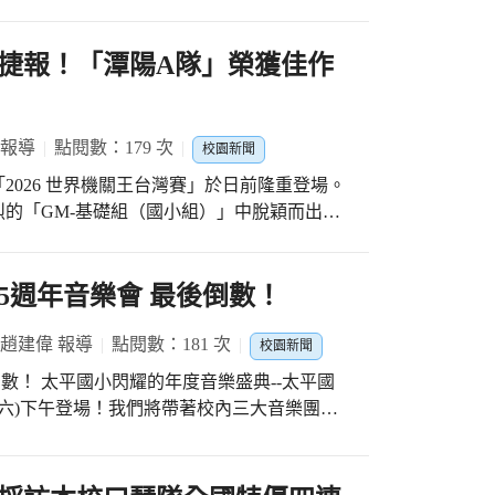
手們注入最強大的信心，葉建成校長一大清早
愛你」的階段，一開始孩子們還有點羞澀，熱
前親切地為每一位孩子加油打氣、舒緩緊張情
打電話給家人的機會，現場氣氛的溫馨互動達
溫馨，帶著滿滿的能量與祝福自信迎戰。 在
傳捷報！「潭陽A隊」榮獲佳作
報頻傳。學生組方面： 林宜峻同學展現卓越
現夢想。陳以樂同學表示「成功不是打敗多少
」第一名的至高榮譽（指導老師林佳旻）並成
校長劉美芬在活動尾聲感動
客語朗誦」第二名（指導老師羅英華）並成功
生精彩震憾的教科書。這場歡樂又充滿啟發的
 報導
點閱數：179 次
校園新聞
說」第三名（指導老師何伯升）。 陳威菘同學
像一粒溫暖的種子，在每個孩子心中種下「愛
2026 世界機關王台灣賽」於日前隆重登場。
炳勳）。 許尹馨同學也獲得「臺灣台語朗
愛的行動力，未來在學習路上更堅定自信，勇
的「GM-基礎組（國小組）」中脫穎而出，
表現。 除了學生的精彩表現，潭陽國小的教
識與愛心讓自己的夢想閃閃發光！
設計，以隊名「潭陽A隊」勇奪「佳作」殊
師組的激烈競爭中： 何伯升主任榮獲「臺灣
比歡欣與鼓舞。 競賽會場氣氛緊張刺激，本
曾鈺晴老師獲得「國語字音字形」第三名。 林
，在規定時間內沉著應戰。面對複雜的積木軌
25週年音樂會 最後倒數！
。 蔡鈞傑老師榮獲「國語演說」第三名。 黃
們展現了高度的專注力，將平日紮實的訓練成
 葉建成校長表示，語文能力的培養非一朝一
的結構基座、流暢的軌道接續，到精密的骨牌
 趙建偉 報導
點閱數：181 次
校園新聞
賽師生無數個日夜戮力付出的結晶，更要由衷
無數次測試與修正的汗水。 為了給這群科技
長無條件的支持。潭陽國小將持續深耕語文與
--太平國
校長更親自帶領師長團隊奔赴比賽現場。校長
我、發光發熱的舞台！
/30(六)下午登場！我們將帶著校內三大音樂團隊
緊張情緒，更在作品前與動手操作的孩子們、
登上「屯區藝文中心」的大舞台。這不僅是孩
精采的機關運作，讚許地表示：「孩子們能將
小感念學校921地震重建25週年的溫馨盛會，
跨領域知識轉化為具體的創意實作，並在大型
團隊到場共襄盛舉，節目絕對精彩可期！ 今