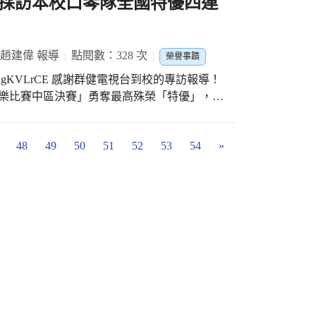
採訪本校口琴隊全國特優四連
走的能力，正是潭陽國小長期推動科學教育最
，象徵著學校在921地震後重建25週年這個深
是對參賽學生創意思維與動手解決問題能力的
生與社區的心緊緊「凝聚」在一起。這不僅是
客教育上的深厚耕耘。潭陽國小表示，未來將
，更是感恩過去，期盼未來的溫馨「相聚」，
 趙建偉 報導
點閱數：328 次
發更多孩子對科學探究的熱情，期待潭陽學子
榮譽事蹟
」到明天
佳績！
群健電視台到校的專訪報導！
內登記的好朋友也別擔心，活動當天我們依然會開
音樂比賽中區決賽」勇奪最高殊榮「特優」，並
0日（六)下午 14:30 演出地點：屯區藝文
心力搭建舞台，就是為了讓孩子在音樂中看見
48
49
50
51
52
53
54
»
大家，當天音樂會開場
影片，共同見證這份專屬於太平國小的感動與
:30)，提醒觀眾提早入場，音樂會開場前50