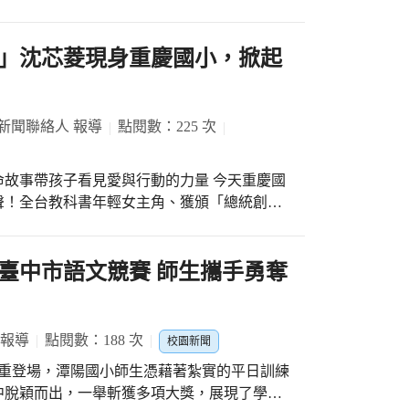
的熱血對抗 ，展現了梨山學子優異的團隊合
，本校武術隊將持續秉持「以武修德、以術精
項賽事中再創高峰。
） 。比賽依據國際浮士德球規則（IFA）執
」沈芯菱現身重慶國小，掀起
5月21日至5月23日的第二
中生分為兩大陣營： A組：由701、
新聞聯絡人 報導
點閱數：225 次
即以 13:8 的比分穩定取勝；緊接著在第二
以 13:11 直落二鎖定勝利，順利抱走「擊球
帶孩子看見愛與行動的力量 今天重慶國
大比分勝出除了正規的班際競賽外，學務處更
聲！全台教科書年輕女主角、獲頒「總統創新
第四天壓軸登場。這場備受矚目的對決將現場
臨重慶國小專題分享。她以「從芯開始，讓夢
的火燙手感，展現出靈活的攻守變換，最終以
兒」逆轉人生並投入公益的動人故事，變成超
師生進行一場溫暖的心靈大冒險。鼓勵現場師
臺中市語文競賽 師生攜手勇奪
 1至3年級組：將於6月4日進行「射門專家」
菱博士一上台就展現無比
5日至6月7日展
分享自己小時候在菜市場長大、趴在路邊攤寫
組循環賽制，爭奪最高榮譽 。 學務處強
的孩子們，她提到「老天給我們最大的禮物不
發精美獎勵品以資鼓勵 。本次競賽不僅是體
 報導
點閱數：188 次
校園新聞
。 芯菱姊姊鼓勵大家，夢想
運動風氣的最佳舞台 。 梨山國中小學
隆重登場，潭陽國小師生憑藉著紮實的平日訓練
找到熱愛的事，就能看見別人的需要，用同理
中脫穎而出，一舉斬獲多項大獎，展現了學校
富有，不是擁有多少財富，而是有多少能力去