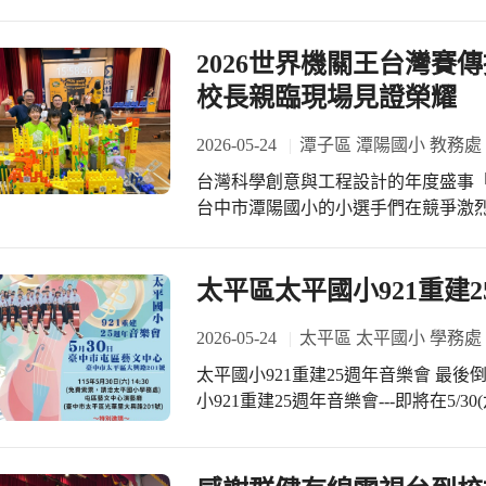
深厚的語文教育實力！ 為了給參賽選
付出」。接著在打電話給家人說「我
便親自趕赴比賽現場。葉校長在考場
情點燃之後，大家都踴躍舉手爭取撥
緒，讓原本懷抱忐忑之心的選手們備感
2026世界機關王台灣賽
到最高點！ 王宸陞同學對「運氣會越用越少，勇氣會越用越多」特別有感，正如他
師生共同努力下，本次競賽潭陽國小捷
參加舞獅社團，下定決心就要勇敢實
校長親臨現場見證榮耀
的書法功力，榮獲「國小學生組寫字
人，而是幫助多少人」，讓他對成功有更深刻的體認。 
功挺進複賽。 彭意玹同學勇奪「臺灣
表示，沈芯菱老師的生命敘事是活生
2026-05-24
潭子區 潭陽國小 教務處
挺進複賽。 劉芷瑀同學獲得「國語演
講座，以真實的生命詮釋說故事，就
台灣科學創意與工程設計的年度盛事「
獲得「國語作文」第三名（指導老師李
與希望」。讓重慶國小的寶貝們學會
台中市潭陽國小的小選手們在競爭激烈
讀」第四名（指導老師蕭鳳彰）的優秀
敢追夢，大聲說愛、學會付出，用知
憑藉著絕佳的團隊默契與精湛的結構
師團隊更是身先士卒、堪為表率。在教
榮！消息傳回學校，全校師生皆感到無
台語演說」第二名並成功挺進複賽。 
校的參賽同學身穿亮眼綠色團隊制服
太平區太平國小921重建
靜宜主任獲得「臺灣台語朗讀」第三名
道、關卡機關與物理原理應用，同學
子倫主任也拿下「國語朗讀」第四名。
果發揮得淋漓盡致。從大型黃綠相間
2026-05-24
太平區 太平國小 學務處
夕之功，這次的輝煌戰果，不僅是參
連鎖反應，每一個細節都凝聚著孩子們
感謝指導老師們的無私奉獻，以及家
太平國小921重建25週年音樂會 最後倒數！ 太平國小閃耀的年度音樂盛典
小將們最實質的精神支持，潭陽國小
閱讀教育，為孩子們搭建更多展現自
小921重建25週年音樂會---即將在5
不僅在賽前為孩子們加油打氣、緩解
(直笛隊、口琴隊、弦樂隊)的孩子們
指導老師留下珍貴的合影。校長看著
子們展現學習成果的時刻，更是太平國
科學、技術、工程及數學（STEM）
當天也特別邀請了烏日區東園國小音樂