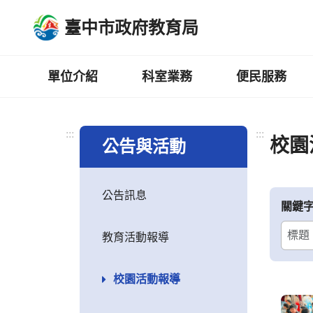
跳
臺中市政府教育局
到
主
要
內
單位介紹
科室業務
便民服務
容
區
:::
:::
校園
公告與活動
公告訊息
關鍵
教育活動報導
校園活動報導