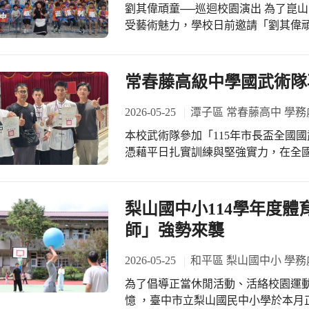
劉其偉頑童──巡迴校園演出 為了崑
牌人物校長也以自身經歷勉勵學生，
受藝術魅力，學校日前邀請「劉其偉
閱讀能打開視野，而工藝則能培養耐
劇表演與作品介紹，引領孩子們走進藝
能真正發現生活中的美好與智慧。溫暖
作風格。 活動當天，演出團隊以生動
動過程中，學生們專心聆聽、踴躍發
鮮明的角色扮演與趣味互動，立刻吸
常春藤高級中學國武術隊
妙設計感到十分驚奇，也從分享中學
不時露出驚喜笑容，現場充滿歡樂與掌
座，不僅讓閱讀走入校園，更讓文化與
風格與創作精神，讓學生們認識藝術
2026-05-25
潭子區 常春藤高中 學務
滿智慧與溫度的「作家有約」活動，
透過一幅幅色彩鮮豔、充滿想像力的
好的早晨裡，不僅收穫了知識與感動
本校武術隊參加「115年市長盃全國
也激發了對繪畫與創作的興趣。 此外
寬廣的世界。
憑藉平日扎實訓練與堅強實力，在全國
分享自己最喜歡的畫作與感受。有的
牌、3面銅牌，另獲得2項第四名佳績
學生認為，每一幅畫都像在說故事，令
為突出，一舉榮獲「傳統北拳第一名
出讓藝術教育以更貼近孩子的方式呈
對練第一名」及「全民運選拔拳術第
梨山國中小114學年度
與互動中培養美感素養與創意思維。 
力。張祐銓同學亦在「傳統北拳」項目
與戲劇的結合，為校園帶來一場充滿
師」強勢來襲
學表現優異，榮獲「傳統北拳第一名
而美好的學習回憶。
術第二名」，拿下2金1銀。李丞曜同
2026-05-25
和平區 梨山國中小 學務
術第三名」；蔡濬澤同學榮獲「傳統
為了倡導正當休閒活動、活絡校園運
然。 本次比賽競爭激烈，選手們沉著應戰、全力以赴，充分展現武術精神與團隊榮
憶 ，臺中市立梨山國民中小學於本月正
譽感。優異成績的背後，更感謝教練