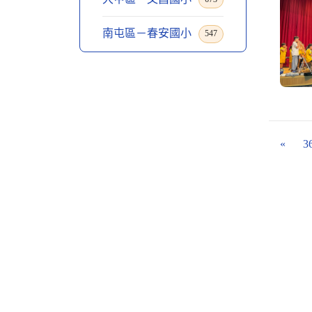
南屯區－春安國小
547
«
3