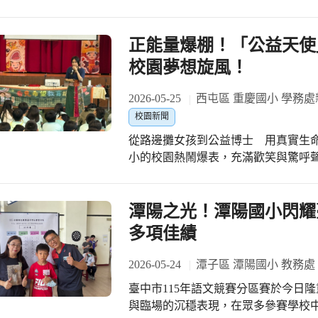
由國中部領銜，在籃球場展開為期三天
們能持續突破自我、再創佳績。 未來
作精神與和諧氛圍 。 擊球大師：國中組A隊勢不可擋本次國中組（7至9年級）競賽
進」精神，精益求精，期盼在未來各
項目為「擊球大師」（浮士德球大籠球
正能量爆棚！「公益天使
行 ，採取三戰兩勝制 ，每場以先達到13分者為勝方 。 自
校園夢想旋風！
節下課時間，籃球場上歡呼聲不斷 。 競賽將國
802、901班組成 。 B組：由702、801、902班組成 。 在激烈的決賽中，A組選手展
2026-05-25
西屯區 重慶國小 學務處
現出驚人的默契。首回合雙方交鋒，A組
校園新聞
回合，雖然B組奮力反撲，但A組終場仍
從路邊攤女孩到公益博士 用真實生命故事
大師」冠軍獎盃。師生對戰：學生組
小的校園熱鬧爆表，充滿歡笑與驚呼
特別規畫了師生對抗賽，安排在活動
獎」的青年公益家——沈芯菱老師蒞
氣氛推向最高潮，學生組延續了比賽
想發光」為題，把自身從「路邊攤女
17:9 的懸殊大比分贏過教師組。 後續賽程預告：國小部接棒隨著國中部賽程圓滿落
接地氣、好玩有趣的互動，帶領全校
潭陽之光！潭陽國小閃耀
幕，接下來將由國小部學生接力上場：
生從「心」出發，以同理心去「看見」社會的需要。 沈芯
足球競賽，考驗低年級小朋友的腳力與準度 。 4至6年級組：則於6月
多項佳績
的親和力，瞬間收服全場。她幽默地
開「閃避達人」躲避飛盤對抗賽，採混合分
功課的童年往事。看著台下睜大眼睛
調，凡各組排名前三名者，大會均將頒
2026-05-24
潭子區 潭陽國小 教務處
是運氣，而是勇氣！」一席話讓小朋友們眼神閃閃發光
力的競技，更是學生彼此交流情感、推廣正向
臺中市115年語文競賽分區賽於今日
不一定要多偉大，只要「從心開始」
務處 敬啟
與臨場的沉穩表現，在眾多參賽學校
心去愛人。她更鼓勵大家：「真正的