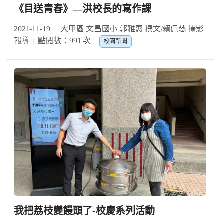
《目送青春》—洪校長的寫作課
2021-11-19
大甲區 文昌國小 郭雅惠 撰文/賴佩慈 攝影
報導
點閱數：991 次
校園新聞
我把荔枝變饅頭了-校慶系列活動