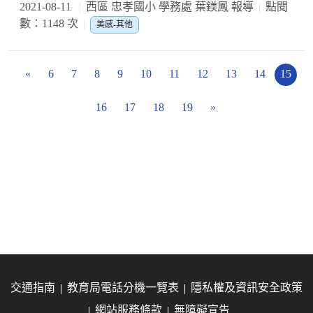
2021-08-11
西區 忠孝國小 學務處 葉鎂鳳 報導
點閱
數：1148 次
美感-其他
«
6
7
8
9
10
11
12
13
14
15
16
17
18
19
»
交通指南
教育局電話分機一覽表
隱私權及資訊安全政策
網站服務條款
無障礙宣告