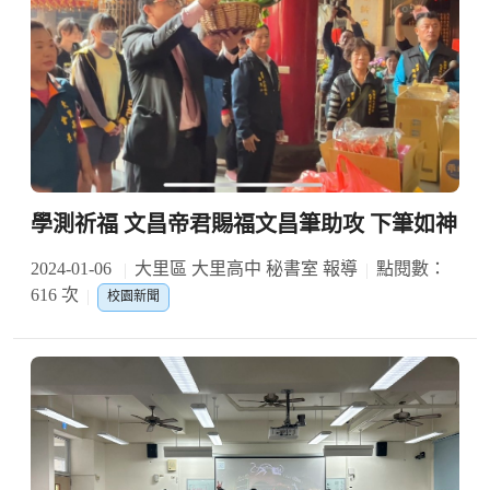
學測祈福 文昌帝君賜福文昌筆助攻 下筆如神
2024-01-06
大里區 大里高中 秘書室 報導
點閱數：
616 次
校園新聞