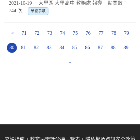
2021-10-19
大里區 大里高中 教務處 報導
點閱數：
744 次
榮譽事蹟
«
71
72
73
74
75
76
77
78
79
80
81
82
83
84
85
86
87
88
89
»
交通指南
教育局電話分機一覽表
隱私權及資訊安全政策