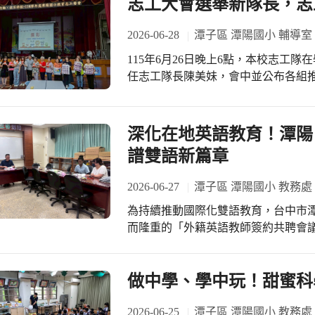
筠老師全程協助引導。Sophie 老
志工大會選舉新隊長，志
的課堂框架，她帶領孩子們直接席地
情的傳統遊戲，讓英文學習自然融入遊
2026-06-28
潭子區 潭陽國小 輔導室
作與文化體驗，課堂上孩子們親手製
115年6月26日晚上6點，本校志工隊
的南非國旗，充分展現做中學的樂趣
任志工隊長陳美妹，會中並公布各組
自信地展示自己的作品與結業證書，
志工。為了感謝志工們的協助，今年
將持續推動此類交流，讓雙語種子在
還邀請志工隨喜帶私房菜來分享，增
們摸彩，結果人人有獎，皆大歡喜! 擔任兩年，即將卸任的隊長馬翠蔓，充滿熱情、
深化在地英語教育！潭陽、新
做事認真負責，任內除了帶領志工們
譜雙語新篇章
工旅遊，運動會時辦理跳蚤市場活動
皮舒壓等志工成長聯誼活動，深受志工們的愛戴! 即將接任115
2026-06-27
潭子區 潭陽國小 教務處
美妹，也是一位充滿熱情、做事認真
為持續推動國際化雙語教育，台中市
支援學校的各項活動，相信在她的帶領
而隆重的「外籍英語教師簽約共聘會
新學年同時上任的各組的組長分別是:
外籍教師 Sophie 親自出席，除
隨車組組長林尚宏、閱讀推動組組長
感恩會議。 在過去一年的合作中，外師 
惠。 114學年的市府績優志工有顏靖文、張郁美、姚玉昭、賴炳森、謝麗仙等5位，
格，深深擄獲了兩校師生的心。無論
做中學、學中玩！甜蜜科
即將於7月3日在潮港城接受市長公開
的英語說故事活動，Sophie 總能
非常感謝他們對學生的照顧，以及對學校的協助! 今年的期末志
中。即便在遠距教學期間，她也透過
2026-06-25
潭子區 潭陽國小 教務處
Buffet，有6位志工分享了他們的