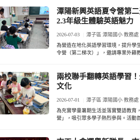
潭陽新興英語夏令營第二天
2.3年級生體驗英語魅力
2026-07-03
潭子區 潭陽國小 教務處
為營造在地化英語學習環境，提升學生英
令營（第二梯次）」，邀請專業外籍教師
領2、3年級學生進行為期半日的英語
情境化」為原則，讓孩子在輕鬆愉快的氛
師運用許多互動遊戲、角色扮演及手
兩校聯手翻轉英語學習！外師
習興趣與潛能。在課程中，孩子們積極
文化
外，琍筠老師也發揮關鍵的協助角色
能跟上教學進度，獲得充分的照顧與
2026-07-01
潭子區 潭陽國小 教務處
現中大方秀出學習成果，並開心與老師
為充實學童暑期生活並落實雙語教育
了學生的英語能力，更培養了他們的
營」，吸引眾多學子熱烈參與。活動
將持續推動豐富的英語學習活動，讓
下學童勇敢開口說英文，也期許透過
學的沉浸式美語環境。 本次夏令營特別邀