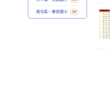
南屯區－春安國小
547