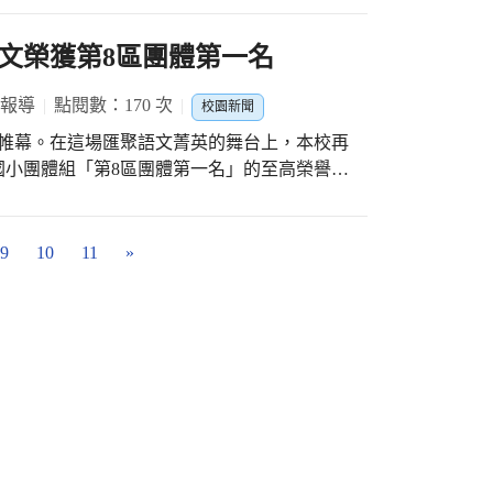
志工團隊如同一家人的深厚情誼，更為本學期
甜美碩果。 合照典禮上，臺中市長盧秀燕親
。盧市長更伸出大拇指為孩子們比讚，勉勵得
文榮獲第8區團體第一名
譽，更是一份肯定與責任；期許大家在邁向人
對世界的好奇心、熱情與不畏挑戰的精神，勇
 報導
點閱數：170 次
校園新聞
耀臺中。 本校的獲獎同學們在典禮現場展現
下帷幕。在這場匯聚語文菁英的舞台上，本校再
長的合影中，孩子們高舉著「讚」與「學霸就
國小團體組「第8區團體第一名」的至高榮譽！
頭展現燦爛的笑容，現場氣氛歡樂而溫馨。校
老師們悉心牽引、孩子們咬牙堅持的成果，也
領域中卓越的表現與成長，心中充滿驕傲，同
靜待花開的溫暖見證。 本校以總積分60分的
以及家長們背後的全力支持。 這份豐碩的成
耀。而在得獎名單中，那一串閃耀的榮耀，更
9
10
11
»
校全體師生皆感到與有榮焉。學校也期盼透過
：謝巧薇同學在臺灣客語情境式演說、林宜峻
業生心中種下希望與勇氣的種子，激勵他們在
入複賽)。 堅持的足跡：彭意玹同學（臺灣客
）榮獲第二名。 遍地開花的成果：多位師生
說與朗讀中獲得第三、四名的佳績，每一點積
度，語言有力量。」這不只是一場比賽，更是
長期耕耘語文教育，陪伴孩子在文字裡尋找自
的榮譽，屬於每一位在台前幕後默默奉獻的老
的孩子。本校也將帶著這份來自心靈深處的感
在語文的世界裡，飛得更高、更遠。