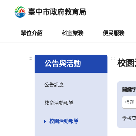
跳
臺中市政府教育局
到
主
要
內
單位介紹
科室業務
便民服務
容
區
:::
:::
校園
公告與活動
公告訊息
關鍵
教育活動報導
學校
校園活動報導