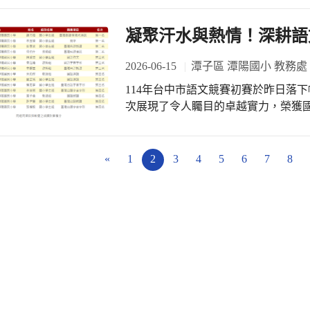
氛圍中，大家合影留念，不僅展現了
會，共同見證孩子們多年來努力不懈的
的服務畫下了最完美的句點。
切地與每位獲獎學生、校長合影留念
凝聚汗水與熱情！深耕語
獎同學：市長獎不僅是一份崇高的榮
生的下一個學習階段時，能持續保持
2026-06-15
潭子區 潭陽國小 教務處
敢追逐夢想，未來成為社會的棟樑，光
114年台中市語文競賽初賽於昨日落
出無比的朝氣與自信。在與校長及市
次展現了令人矚目的卓越實力，榮獲
是我」等充滿活力的應援牌，對著鏡
這份榮耀，是無數個清晨與黃昏裡，
長也欣慰地表示，看著同學們在各項
是潭陽國小長期在校園深耕語文種子、
時也非常感謝學校教師團隊的悉心指導
亮眼成績，穩穩凝聚出團隊的冠軍榮
«
1
2
3
4
5
6
7
8
果是親師生三方共同努力的結晶，學
是師生攜手拼搏的印記： 榜首的喜悅
市長的親自勉勵，能在這群優秀的畢
同學在寫字項目中雙雙勇奪第一名(進
未來的道路上卓越前行、綻放光芒。
語朗讀）與何伯升老師（臺灣台語演說
亦在國語作文、字音字形、國台語演
分都浸透著師生的汗水。 「文字有溫
一段師生生命交織的感動旅程。本校
信，在語言中學會表達。這份第一名
師，以及在燈下反覆練習、勇敢追夢
動與榮耀，繼續溫暖前行，陪伴孩子