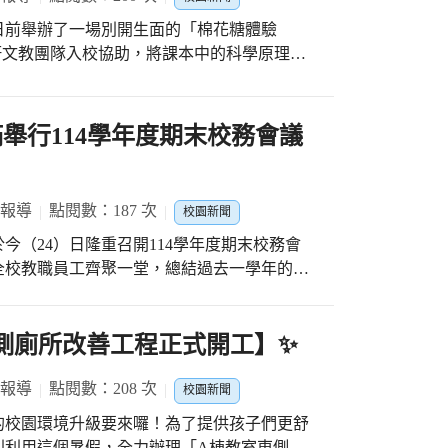
至，Sophie 更精心規劃了豐富的暑假英語
物，讓志工們摸彩!由於禮品豐富，最後每位
日前舉辦了一場別開生面的「棉花糖體驗
讓學生在營隊中「玩中學、學中玩」，為假期
熱烈，可以看到很多笑得合不攏嘴的志工夥伴
軒文教團隊入校協助，將課本中的科學原理轉
由衷感謝 Sophie 這一年來的辛勞與無私奉
為快
製作的甜蜜滋味，成為孩子們童年裡最美好的
不僅創造了雙贏，更為兩校孩子搭起走向世界
國家、社會未來的棟樑，更是功德一件!祈願
們，興奮地圍繞在棉花糖機旁。在康軒大哥哥
將持續攜手合作，深耕雙語教育，為學子打造
習越來越進步!感恩我們的志工隊夥伴們!感
神地手持竹籤，跟著機器的旋轉速度，慢慢捲
舉行114學年度期末校務會議
到原本亮晶晶的砂糖，轉眼間化為膨鬆柔軟的
的歡笑。 非常感謝康軒文教團隊走入校園，
的棉花糖DIY不僅是一場美食體驗，更是結
 報導
點閱數：187 次
校園新聞
。透過做中學，孩子們不僅滿足了味蕾，更在
今（24）日隆重召開114學年度期末校務會
孩子們抱著比臉還大的棉花糖，臉上洋溢著滿
全校教職員工齊聚一堂，總結過去一學年的豐
果。
傳承的心，共同歡送6位即將榮退的優秀師長。
座無虛席、氣氛熱烈。建成校長在致詞中深深
各項發展上交出亮麗成績。為了肯定與激勵默
東側廁所改善工程正式開工】✨
別頒發「教師指導參賽獎勵金」，感念多位師
奪佳績，為校爭光。隨後，葉校長感性地表
 報導
點閱數：208 次
校園新聞
與熱血奉獻給潭陽學子，用愛心與專業照亮校
的校園環境升級要來囉！為了提供孩子們更舒
 家長會奕辰會長也親臨現場表達由衷的敬
別利用這個暑假，全力辦理「A棟教室東側廁