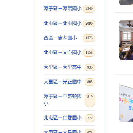
潭子區－潭陽國小
2340
北屯區－北屯國小
2090
西區－忠孝國小
1573
北屯區－文心國小
1158
大里區－大里高中
935
大里區－光正國中
885
潭子區－華盛頓國
819
小
北屯區－仁愛國小
772
大甲區－文昌國小
673