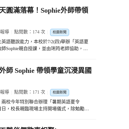
圓滿落幕！Sophie外師帶領
 報導
點閱數：174 次
校園新聞
語聽說能力，本校於7/2(四)舉辦「英語夏
Sophie親自授課，並由琍筠老師協助，帶
饗宴。 營隊課程設計豐富多樣，以「生活化、
圍中，自然而然地開口說英語。Sophie老
作活動（如製作彩色水果杯），激發學生的學
 Sophie 帶領學童沉浸異國
參與，樂於表達，展現出對英語的熱情。 此
，適時引導並解答學生疑惑，確保每位孩子都
學習成效。營隊圓滿結束時，孩子們在成果展
 報導
點閱數：171 次
校園新聞
及其他學員合影留念。 此次夏令營不仅提升
，兩校今年特別聯合辦理「暑期英語夏令
國際視野與多元文化的尊重。校方表示，未來
首日，校長親臨現場主持開場儀式，除勉勵台
英語成為潭陽學子自信探索世界的語言工具。
兩校的資源共享，為孩子們打造一個好玩、好
請外籍教師 Sophie 擔任活動講師，並由琍