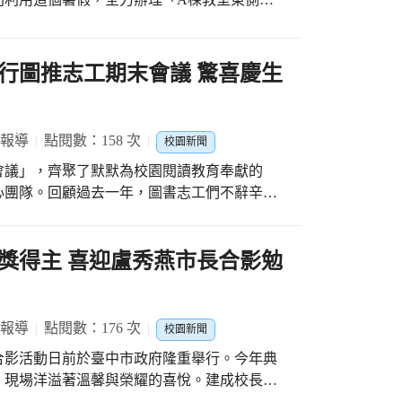
的無私付出。為了犒賞全校教職員一整年的辛
翻修老舊的廁所，從管線汰換、通風採光到美感設
美禮品作為抽獎獎品。從生活家電到各式貼心
新」！未來大家回到學校，就能體驗到像飯店
獎環節中，獲獎的師長們上台合影留念，喜悅
為了祈求施工期間一切平安順利，學校於今天
行圖推志工期末會議 驚喜慶生
添了滿滿的歡樂與凝聚力。 這場兼具專業回
領各處室主管與工程團隊，備妥供品、誠心祈
互道珍重與歡笑聲中圓滿落幕。老師們的卓越
 貼心提醒： 暑假施工期間，校園內部分區
在潭陽國小的校園裡生根發芽，激勵著全體教
動的民眾、同學們務必注意安全，遠離施工圍
 報導
點閱數：158 次
校園新聞
我們共同期待開學後的新風貌吧！💪 #校園
會議」，齊聚了默默為校園閱讀教育奉獻的
 #期待新氣象
心團隊。回顧過去一年，圖書志工們不辭辛勞
作，並積極參與多元閱讀活動的辦理；故事媽
故事，用生動有趣的語言和溫暖的陪伴，引領
帶來莫大的助益與啟發。 本次會議不僅是一
獎得主 喜迎盧秀燕市長合影勉
溫馨傳承。特別感謝淑雯組長過去兩年來的卓
式將棒子交接給新任的慧穎組長，期許未來繼
更由衷感謝註冊組璧婉組長及圖推宛儒老師，
 報導
點閱數：176 次
校園新聞
，讓學校的閱讀業務得以蒸蒸日上。 會議尾
長合影活動日前於臺中市政府隆重舉行。今年典
工夥伴們特別為故事志工們秘密籌辦了慶生
，現場洋溢著溫馨與榮耀的喜悅。建成校長特
端上桌時，現場驚呼與歡笑聲不斷。在溫馨的
得主前往市府，參與這場極具意義的合影盛