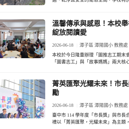
意，致詞勉勵並感謝師長們對孩子們
所1-3樓改善工程」。 我們將徹底
勞，家長會特別慷慨贊助了豐富的精
計通通重新打造，誓要讓它「煥然一
禮物，讓現場驚呼與掌聲連連。在抽
一樣明亮、清爽的全新如廁環境囉！ 
溫馨傳承與感恩！本校舉
之情溢於言表，也為緊湊的校務工作增
特別舉行了開工祭拜儀式。由校長帶
綻放閱讀愛
顧、榮譽表揚與人文關懷的盛會，在
福，希望工程能如期如質圓滿達成。 
風範與教學熱忱，將如同種子般繼續
域將進行管制，請返校參加活動或運
2026-06-18
潭子區 潭陽國小 教務處
育夥伴持續攜手前行。
籬。造成不便，還請大家多多包涵！讓
本校於今日隆重辦理「圖推志工期末
環境優化 #老舊廁所大變身 #平安開工
「圖書志工」與「故事媽媽」兩大核
地協助圖書館各項日常業務的順暢運
媽們則在每週一晨光時間固定入班說
孩子們悠遊於書海，為學生的心靈成長
菁英匯聚光耀未來！市長
次成果的結算，更見證了服務精神的
勵
越領導與悉心協助，隨後淑雯組長正
續攜手為校園注入閱讀活力。此外，
2026-06-18
潭子區 潭陽國小 教務處
在行政與教學端的用心規劃與全力推動
臺中市 114 學年度「市長獎」與市
聲更上演了一幕感人的溫馨驚喜！志
禮以「菁英匯聚，光耀未來」為主題
會。當精緻的生日蛋糕與滿滿的祝福
別親自帶領校內優秀的市長獎畢業生