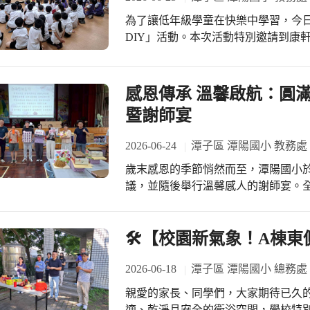
中斷，保持對英語的濃厚興趣。隨暑假將
空氣清淨機、現金紅包等大大小小的禮
為了讓低年級學童在快樂中學習，今
夏令營，期盼透過多元的體驗課程，
志工都得到一份禮物!現場的氣氛非常
DIY」活動。本次活動特別邀請到康
留下美好的跨文化回憶。 兩校校長於會中
們歡喜的出列受獎、合影。真的是歡喜! 志工原本就是個歡喜的志業，因為助人
化為好玩又好吃的實作體驗，讓親手
獻。雙方校長表示，共聘外師的模式
樂之本!幫助孩子們學習、成長，培養
校園回憶。 活動當天，一年級的孩子
的橋樑。未來，潭陽國小與新興國小
我們的志工隊越來越壯大，孩子們的學
與師長的細心引導下，孩子們屏氣凝
感恩傳承 溫馨啟航：圓滿
更具國際競爭力的學習環境。
謝!
出一朵朵宛如白雲般的棉花糖。當看
暨謝師宴
棉絲時，現場驚呼聲連連，充滿了純真
帶來如此豐富且具啟發性的資源。這次
2026-06-24
潭子區 潭陽國小 教務處
合了「物態變化」的超素養微科學課
歲末感恩的季節悄然而至，潭陽國小於
驚奇中種下了探索科學的種子。看著
議，並隨後舉行溫馨感人的謝師宴。
足與幸福的笑容，就是最棒的學習成
碩教育成果，更懷著依依不捨與專業
活動在學校活動中心溫馨展開，現場
感謝全體團隊的齊心協力，讓學校在
🛠️【校園新氣象！A棟
默付出的幕後功臣，校長也在會中特
長辛勤指導學生參與校外各項競賽勇
2026-06-18
潭子區 潭陽國小 總務處
示，感謝6位退休老師多年來將青春
親愛的家長、同學們，大家期待已久
園，並祝福他們展開精彩的退休生活。
適、乾淨且安全的衛浴空間，學校特