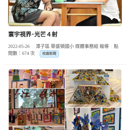
寰宇視界･光芒４射
2022-05-26
潭子區 華盛頓國小 媒體事務組 報導
點
閱數：674 次
校園新聞