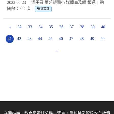
2022-05-23
潭子區 華盛頓國小 媒體事務組 報導
點
閱數：755 次
榮譽事蹟
«
32
33
34
35
36
37
38
39
40
41
42
43
44
45
46
47
48
49
50
»
交通指南
教育局電話分機一覽表
隱私權及資訊安全政策