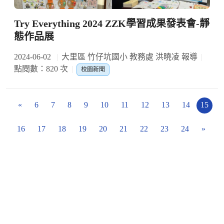
Try Everything 2024 ZZK學習成果發表會-靜
態作品展
2024-06-02
大里區 竹仔坑國小 教務處 洪曉凌 報導
點閱數：820 次
校園新聞
«
6
7
8
9
10
11
12
13
14
15
16
17
18
19
20
21
22
23
24
»