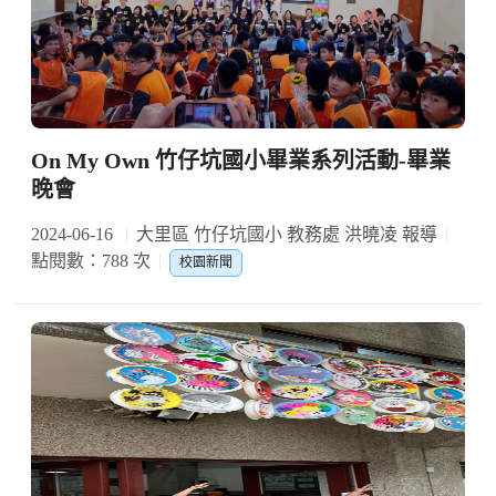
On My Own 竹仔坑國小畢業系列活動-畢業
晚會
2024-06-16
大里區 竹仔坑國小 教務處 洪曉凌 報導
點閱數：788 次
校園新聞