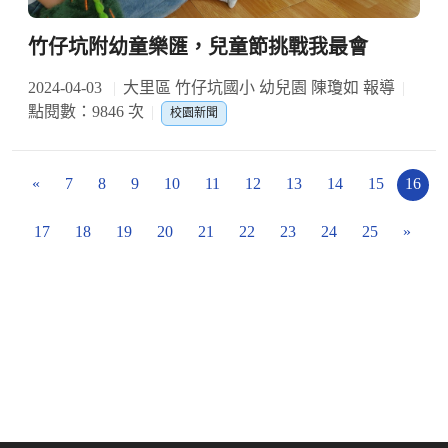
竹仔坑附幼童樂匯，兒童節挑戰我最會
2024-04-03
大里區 竹仔坑國小 幼兒園 陳瓊如 報導
點閱數：9846 次
校園新聞
«
7
8
9
10
11
12
13
14
15
16
17
18
19
20
21
22
23
24
25
»