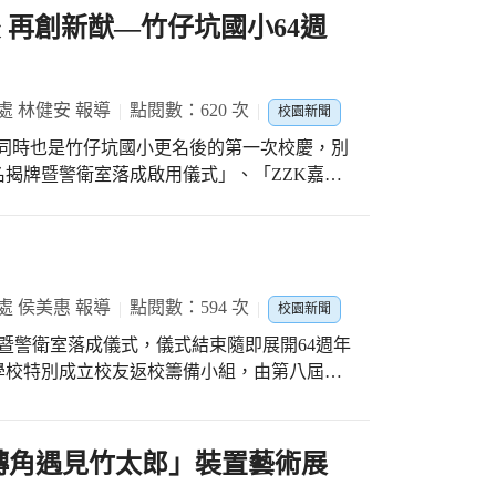
列佛同理他人、隨著唐僧師徒勇闖地球村，期
 再創新猷—竹仔坑國小64週
w/news_ii.html?ID=21007 市政新聞／融
區竹仔坑國小更名揭牌啟用
將利用募書經費充實「品書房」藏書及訂閱優
區認
孩子的閱讀量。每位朋友的暖心捐贈，全都回
-news.com.tw/news/437931 華視新聞
處 林健安 報導
點閱數：620 次
校園新聞
小的孩子有機會接觸到一本本好書，然後，打
傳承新起點
活動，同時也是竹仔坑國小更名後的第一次校慶，別
坑國小)
12022259033.html 東森新聞／諧音不雅！
揭牌暨警衛室落成啟用儀式」、「ZZK嘉年
s.ebc.net.tw/news/living/394416 青
」及「校友返校日」，讓各界人士看到竹仔坑
 強化在地認同
dePage?chapterID=1634309&type=happy
局王淑懿副局長以及各界嘉賓及全校師生的見
成啟用典禮影片
國小部班級踩街進場與表演，展現了全體教師
6mLdOJTv_-dDyolWSkH-_vSGMVZYdU/view?
趣味競賽更提供孩子、家長、教職員、家長會
處 侯美惠 報導
點閱數：594 次
校園新聞
後的校慶市集除了各班的童玩體驗闖關之外，
牌暨警衛室落成儀式，儀式結束隨即展開64週年
消防局第三大隊仁化消防分隊以及臺中市政府地
學校特別成立校友返校籌備小組，由第八屆校
 竹夢，ONE歲—這是竹仔
人為第十二屆校友陳四煌先生、第二十五屆校
更名的第一場校慶。期許在未來的日子裡，竹
為第三十二屆校友王云禎女士，籌備小組共同
域裡，找到自己的夢、圓自己的夢。（竹仔坑
，分享彼此的生活，共同回憶小學時期，延續
-「轉角遇見竹太郎」裝置藝術展
，由「竹仔坑」國小承接「健民」國小的歷