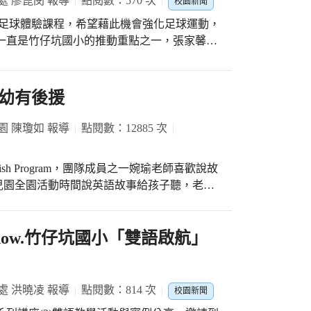
處 廖崑閔 報導
點閱數：570 次
全校9個班，在團隊精神、發音正確度、表演創意及
校園新聞
對手、能了解自己不足的地方，更重要的是能
年甲班，在歌曲難度及團隊默契上略勝一籌，
小進行足球體驗課程，希望藉此機會強化足球運動，
友誼賽，讓足球在竹仔坑國小成為一道美麗的
am魅力 再次呈現 第3屆
一直是竹仔坑國小的推動重點之一，張家馨校
歌唱技巧、英語老師修正發音細節以及班級導
定課程中之外，更邀請足夢足球隊團隊到校進
及教學團隊的努力之下，打造出有別於一般小
課程包括球感、盤球、對抗和比賽，在教練的
唱大賽，
球，享受足球的樂趣。 體驗課程後還有寒假
幼有後援
會以黑馬之姿竄出呢?讓我們拭目以待吧！(竹
小朋友能獲得更好的訓練，也讓竹仔坑國小往
）
園 陳瓊如 報導
點閱數：12885 次
ish Program，團隊成員之一婉瑜老師喜歡說故
兒園全園活動時間說英語故事給孩子聽，老師
孩子有耳福啦！ 而最後一次說故事是配合聖
erbread Man）的故事，用說演故事的方式，
演故事角色，雖然是英語故事但是配合小演員
starts now.竹仔坑國小「雙語啟航」
重複的故事台詞，孩子無形中也能跟著說出英
的方式，看得很專心也笑得好開心。 樂活
兒園孩子沒時間去瞧瞧，某天幼兒園老師帶著孩
處 洪曉凌 報導
點閱數：814 次
校園新聞
平老師，老師說他可以幫忙介紹恆動館裡韻律