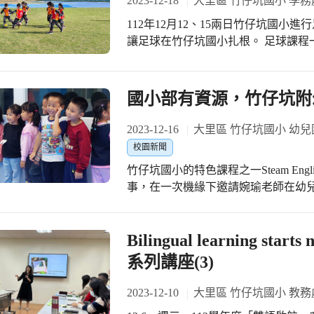
2023-12-18
大里區 竹仔坑國小 學務
2023 「ZZK金曲獎」得獎的是? 
球。 透過友誼賽能交到志同道合的好
律動各方面都有成長，二年甲班及三
112年12月12、15兩日竹仔坑國
享受足球的樂趣。期望還有下一次的
獲得評審團肯定，贏得今年班際英語歌唱大賽優勝。 One te
讓足球在竹仔坑國小扎根。 足球課程
風景。（竹仔坑國小）
班際英語歌唱大賽，由音樂老師指導
長認為足球必須普及化，除了加入校
師設計創意律動及裝扮，在全校師生
行一至六年級的體驗課程。 這次體驗
校的展演舞台，獨特、創新且充滿活力。 明年耶誕節，第四屆班際英語歌
帶領之下，小朋友在夢想足球場盡情踢
國小部有資源，竹仔坑附
優勝班級是否能蟬連寶座?又有哪一班
足球營與假日足球班，讓喜愛足球的
仔坑國小)
足球基地再邁進一步。（竹仔坑國小
2023-12-16
大里區 竹仔坑國小 幼兒
校園新聞
竹仔坑國小的特色課程之一Steam Engl
事，在一次機緣下邀請婉瑜老師在幼
欣然答應且加碼3次說故事，幼兒園的
誕週，婉瑜老師說了薑餅人（The Ging
依照故事情節順序邀請孩子們上台扮
Bilingual learning 
的姿態、表情及動作及婉瑜老師不斷
系列講座(3)
語台詞，而且孩子們非常喜歡這樣聽故事
運動站「Move恆動館」啟用後，幼
2023-12-10
大里區 竹仔坑國小 教務
子要到恆動館運動，路上巧遇體育旅