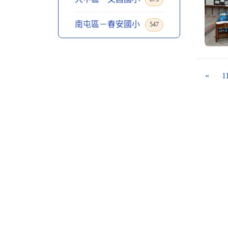
南屯區－春安國小
547
«
1