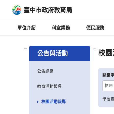
跳
臺中市政府教育局
到
主
要
內
單位介紹
科室業務
便民服務
容
區
:::
:::
校園
公告與活動
公告訊息
關鍵
教育活動報導
學校
校園活動報導