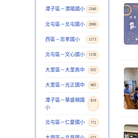
潭子區－潭陽國小
2340
北屯區－北屯國小
2090
西區－忠孝國小
1573
北屯區－文心國小
1158
大里區－大里高中
935
大里區－光正國中
885
潭子區－華盛頓國
819
小
北屯區－仁愛國小
772
大甲區－文昌國小
673