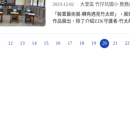
史，繼續向前走！（竹仔坑國小）
2023-12-02
大里區 竹仔坑國小 教務
「裝置藝術展-轉角遇見竹太郎」，展期為
作品展出，除了介紹ZZK守護者-竹
望透過小型的活動規劃，以多元的展
Q版竹太郎形象立牌創作 由美術授課
護者立牌創作，展示於校園各處，親師
1
12
13
14
15
16
17
18
19
20
21
22
身，拍照打卡。 誰的作品最棒 票選中 除了每生一票，選出「我最喜歡的竹太郎」
之外，另一亮點，就是第5展區-穿戴
關密語「Dream Starts from
生活中「有感」。 美感教育 多元互動 竹仔坑國小「竹夢，one歲」 64週年校慶系列
活動，由《2023ZZK校園藝術季》
份「影視扎根映演列車」、「灣聲樂團
臺灣米」講座，還有近兩週壓軸登場
教學、藝術活動、團隊合作三大面向
坑國小親師生對於美感的認知與創思。
一週， 千萬別錯過這難得的機會，趕