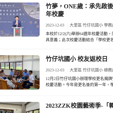
歷險、跟著魯賓遜追逐夢想、學習格
竹夢，ONE歲：承先啟後
小更名揭牌啟用 https://www.tristarnews.com.t
待孩子閱讀經典，養成良好品格。 感謝家長及社區好朋友們共襄盛舉，今年的募書
合在地特色、提高學子社區認同 大里
年校慶
報活動如預期的達到15萬目標，學校
https://www.taichung.gov.tw/2511981/post 台中日報／融合在地特色、提高學子社
良刊物，運用輪流、交換方式，累積
同 大里區竹仔坑國小更名揭牌啟用 http://www.tc
2023-12-03
大里區 竹仔坑國小 學務
饋在孩子的閱讀學習中，讓竹仔坑國
／台中健民國小更名竹仔坑揭牌 象徵
本校於12/2(六)舉辦64週年校慶
開書本，啟動改變人生的魔法。(竹仔
https://news.cts.com.tw/cna/local/202312/2023
具意義；此次校慶活動結合「學校更名
台中這國小成功改名 新校門今揭牌啟用 https://new
華會暨校慶市集」、「品書房募書報
年日報／大里「竹仔坑」國小更名揭牌
國小的蛻變。 校慶活動首先由「學校更名揭牌暨警衛室落成啟用儀式」揭開序幕，
https://www.ydn.com.tw/news/newsInsi
在臺中市政府林育鴻副秘書長、教育
竹仔坑國小 校友返校日
20231202學校更名揭牌暨警衛室落
證下，揭牌成功。緊接著的幼兒園及
https://drive.google.com/file/d/1k_
們的用心與孩子們的活力與熱情，而
2023-12-03
大里區 竹仔坑國小 總務
usp=drive_link
及志工隊同樂並聯繫感情的機會！最
12月2日竹仔坑國小辦理學校更名揭
還特別邀請國軍234旅、臺中市政府
校慶活動。今年是更名後的第一年，
方稅務局大屯分局蒞校設攤，提供孩子們更多元的體驗。
友許宜宜女士擔任總召集人、副召集
坑國小對教育的夢，也是竹仔坑國小
友黃立偉先生擔任總幹事、副總幹事
仔坑國小的孩子都能在這個學習的場
號召歷屆校友返校，聚聚餐、聊聊天
2023ZZK校園藝術季
國小）
當時的情誼，也一同見證學校的改變