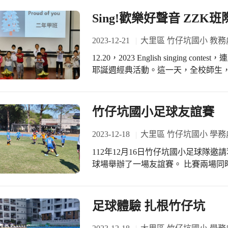
Sing!歡樂好聲音 ZZ
2023-12-21
大里區 竹仔坑國小 教務
12.20，2023 English singin
耶誕週經典活動。這一天，全校師生
來。 暖場表演 英語讀者劇場-薑餅人 12月初，臺中市RT(Reader's Theater)比賽剛結
束，英語隊隨即展開「薑餅人」組集
慶氛圍。 低年級 熟記歌詞與動作 可愛滿分 一年甲班《I’m a little snow man》小小年
竹仔坑國小足球友誼賽
紀就能以組曲方式呈現練習成果，很不簡單；一
Christmas》搭配聖誕樹頭飾，以曼妙
2023-12-18
大里區 竹仔坑國小 學務
you》溫暖歌聲、自信無比；二年乙班《Hello 
112年12月16日竹仔坑國小足球隊
們隨歌聲擺動，歡樂無比。 中高年級 自我挑戰 默契十足 三年甲班《DO RE MI》隊
球場舉辦了一場友誼賽。 比賽兩場同
形變化加上團隊默契，給人耳目一新感受。
羽翼足球俱樂部及復興國小三隊輪流
《Snowflake》組曲，身著節慶裝飾
隊、羽翼足球俱樂部上場。 比賽進行
little teapot》11只可愛茶壺以
現自己平常練習的成果，和對手爭球
足球體驗 扎根竹仔坑
everything》以絕不屈服，永不
自己的球技。一直進行到12:00結
年甲班《A whole new worl
的好對手；向球場致謝，感謝有這樣