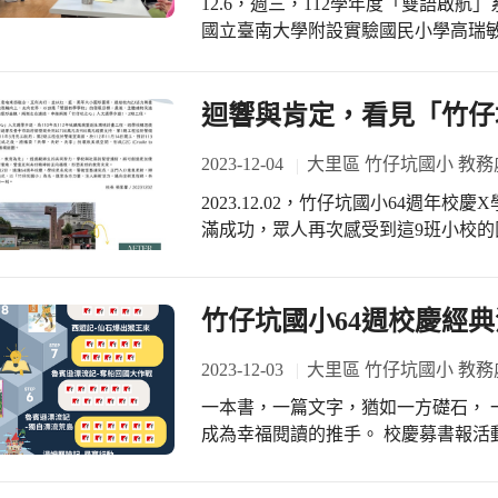
12.6，週三，112學年度「雙語啟航
體操室的器材，在旅平老師示範下孩
國立臺南大學附設實驗國民小學高瑞
衡木上練習左右腳交互踩踏，簡單的
程，瑞敏主任充分展現「順勢溝通」
自己的肢體，孩子說恆動館好好玩！ 謝謝婉瑜老師，帶給我們好聽的故事；謝謝旅
片等敘述方式，完美呈現教學策略與學習鷹架
平老師，讓孩子們有第一次美好的體
用語 雙語教學與其他課綱領域相同，
迴響與肯定，看見「竹仔
子有更多的資源。(竹仔坑國小)
的情境，讓學生在有安全感的學習鷹
言都是很棒的資源，只要課程豐富多
2023-12-04
大里區 竹仔坑國小 教務
反覆出現的句子，讓師與生自由支配
2023.12.02，竹仔坑國小64週
能自由切換為雙語教師。 Be an English User 讓英語教學普及化、日常化，是許多雙
滿成功，眾人再次感受到這9班小校
語教師抱持的教學理念，也因為如此
竹仔坑國小的獨特與美好。 大臺中新聞／(影)''竹仔坑''國小更名揭牌 連結在地情
用心與貼心。課程中，老師們對於「
感！ https://news.st-media.com.tw/news/
民化的日常用品」的概念，很有共鳴，恰巧呼應了
fbclid=IwAR3k9F2NXcVdZ5Bx0dW
竹仔坑國小64週校慶經
願景「Be an English User
中央社即時／台中健民國小更名竹仔坑
的落實。 共好，共榮，成功不必在於我 感謝瑞敏主任帶來美好的課程，完整的從教
https://www.cna.com.tw/news/aloc/202312020199.as
2023-12-03
大里區 竹仔坑國小 教務
學模組、學習策略、語言鷹架分享到
「健民」國小更名「竹仔坑」新校門
能，期待這樣的增能課程及資源，能
一本書，一篇文字，猶如一方礎石， 
https://news.ltn.com.tw/news/Taichung/breaking
多人與我們一起成就更多事。(竹仔坑
成為幸福閱讀的推手。 校慶募書報活動，連續3年，獲得眾人熱烈的響應與支持，
中「健民」國小成功改名 新校門今揭牌啟用 https
已成為竹仔坑國小校慶經典活動。 今年，學校圖書館將重新規劃，以「品書房」為
newsid=1391961 鏡週刊／諧音不雅！台中「健民」國小成功改名 新校門今揭牌啟
名，運用經典文學串連各書房功能；
用 https://www.mirrormedia.mg/story/20231202edi00