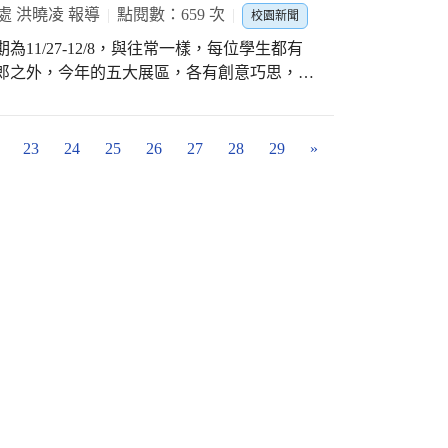
處 洪曉凌 報導
點閱數：659 次
校園新聞
11/27-12/8，與往常一樣，每位學生都有
太郎之外，今年的五大展區，各有創意巧思，希
現及互動方式，帶動整體對美感校園的關注。
教師廖秀玲組長及陳佑妮老師指導學生進行守
生可於12/2校慶當日找出各處的守護者分
23
24
25
26
27
28
29
»
裝置藝術，9位移動版+1位隱藏版守護者，以通
 ZZK」進行互動與合照，透過創意發想與實現，讓藝術在
揭開序幕，除了原本的肢體開發課程之外，10月
音樂會欣賞」，11月「與作家有約-法國製，
的「轉角遇見竹太郎」裝置藝術展，連結美感
，讓藝術與教育在校園生活中發酵，提升竹仔
 「轉角遇見竹太郎」裝置藝術展，展期還有
緊到校園各處尋寶吧！(竹仔坑國小)