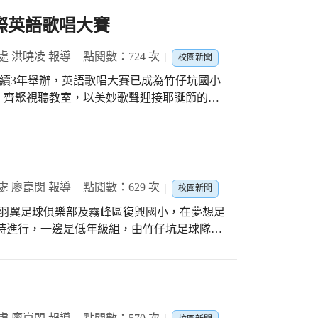
K班際英語歌唱大賽
處 洪曉凌 報導
點閱數：724 次
校園新聞
g contest，連續3年舉辦，英語歌唱大賽已成為竹仔坑國小
，齊聚視聽教室，以美妙歌聲迎接耶誕節的到
訓，把握每一次上台機會，以應景故事帶動節
年乙班《We Wish You A Merry
舞姿展現祝福與期待；二年甲班《Proud of
處 廖崑閔 報導
點閱數：629 次
校園新聞
reindeer goodbye snowman》可愛麋鹿
邀請羽翼足球俱樂部及霧峰區復興國小，在夢想足
時進行，一邊是低年級組，由竹仔坑足球隊、
三年乙班演唱《Edelweiss》及
比賽；另一邊是中高年級組，由竹仔坑足球
，用溫馨歌聲傳遞滿滿的祝福。四年甲班《I’m a
得十分激烈，各選手上場後極盡所能在場上展
肢體演繹逗趣歌曲，創意滿分。五年甲班《Try
、和隊友傳球、找到機會射門，在比賽中增進
放棄精神挑戰高難度曲目，令人刮目相看。壓軸的六
束，結束後也不忘向對方教練致謝，感謝教練帶領
d》整齊一致的歌聲與服裝上的小巧思，贏得眾人掌聲。
的場地；向父母致謝，感謝父母在假日陪伴踢