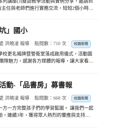
」系列講座(3)雙語教學活動與實例分享，邀請到
子體驗在氣墊跑道上彈跳、翻滾，以及體操平
敏主任與老師們進行實務交流，短短2個小時課
體操遊戲滿足孩子的前庭刺激，並且充分伸展
技巧，化繁為簡，以趣味的圖文及貼切的短影
，與教師們高度互動。 課堂上的溝通
操體驗；謝謝國小部資源共享，讓幼兒園的孩
都希望透過不同的教學策略，營造一個又一個
坑」國小
架裡去達到老師希望他們學習的目標。所有語
元，讓「課堂上的溝通用語」自然流動，設計
處 洪曉凌 報導
點閱數：710 次
校園新聞
所擁有的語言，孩子們安心學習，一般教師也
年校慶X學校更名揭牌暨警衛室落成啟用儀式，活動圓
的團隊魅力，感謝各方媒體的報導，讓大家看見
，每個教學課堂背後，都看得到老師備課時的
英語教學不應是高高在上的名牌精品，而是平
32986?
學校Steam English Program的課程
KGCXN8Q9vUguDeM59bMRqNRriuAS6zhmm0aURxM8
典活動-「品書房」募書報
」，優質的英語教學，從小扎根，更是「雙語公校」理念
揭牌 象徵傳承新起點
px 自由即時／校名不雅！台中大里
處 洪曉凌 報導
點閱數：668 次
校園新聞
評量，讓老師們實際體驗圖像式鷹架的超高效
今揭牌
藉由大家的教學，不斷的傳遞下去，連接起更
一方一方完整孩子們的學習藍圖。 讓我們一起
news/4508403 三立新聞／諧音不雅！台
國小)
://www.setn.com/m/news.aspx?
以小木偶的良善學習感恩、用湯姆的勇氣挑戰
8 三星傳媒／中市大里區竹仔坑國