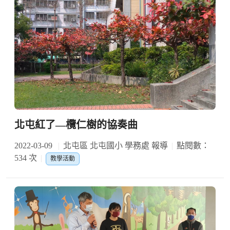
北屯紅了—欖仁樹的協奏曲
2022-03-09
北屯區 北屯國小 學務處 報導
點閱數：
534 次
教學活動