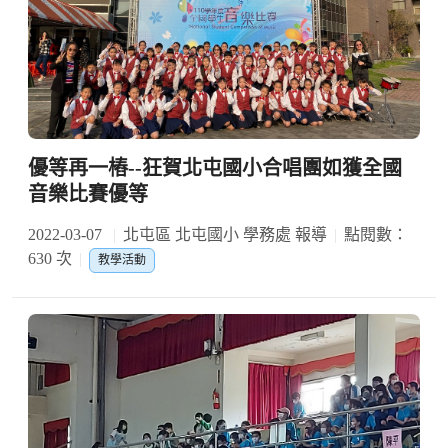
優等再一樁--狂賀北屯國小合唱團如獲全國
音樂比賽優等
2022-03-07
北屯區 北屯國小 學務處 報導
點閱數：
630 次
教學活動