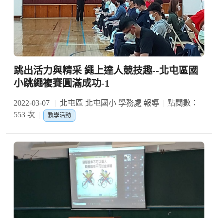
跳出活力與精采 繩上達人競技趣--北屯區國
小跳繩複賽圓滿成功-1
2022-03-07
北屯區 北屯國小 學務處 報導
點閱數：
553 次
教學活動