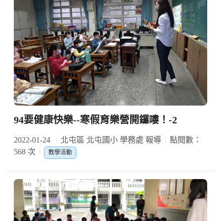
94要健康快樂--寒假育樂營開鑼嘍！-2
2022-01-24
北屯區 北屯國小 學務處 報導
點閱數：
568 次
教學活動