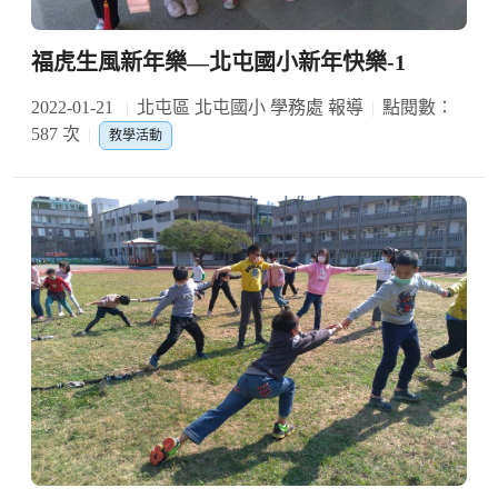
福虎生風新年樂—北屯國小新年快樂-1
2022-01-21
北屯區 北屯國小 學務處 報導
點閱數：
587 次
教學活動