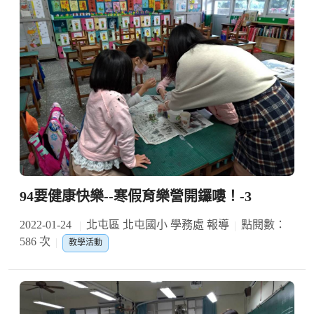
94要健康快樂--寒假育樂營開鑼嘍！-3
2022-01-24
北屯區 北屯國小 學務處 報導
點閱數：
586 次
教學活動