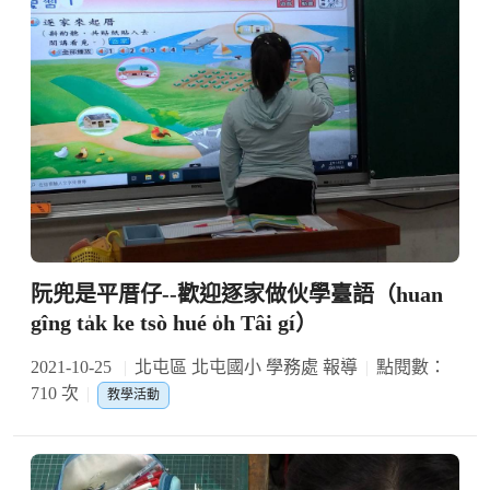
阮兜是平厝仔--歡迎逐家做伙學臺語（huan
gîng ta̍k ke tsò hué o̍h Tâi gí）
2021-10-25
北屯區 北屯國小 學務處 報導
點閱數：
710 次
教學活動