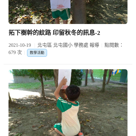
拓下樹幹的紋路 印留秋冬的訊息-2
2021-10-19
北屯區 北屯國小 學務處 報導
點閱數：
679 次
教學活動