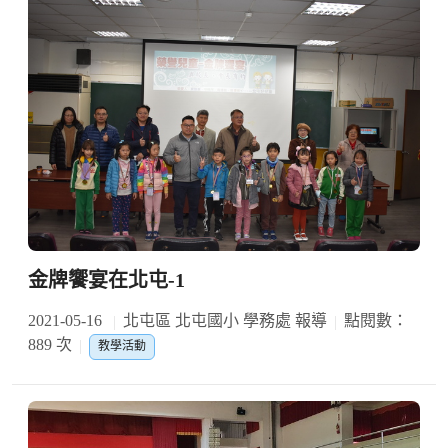
金牌饗宴在北屯-1
2021-05-16
北屯區 北屯國小 學務處 報導
點閱數：
889 次
教學活動