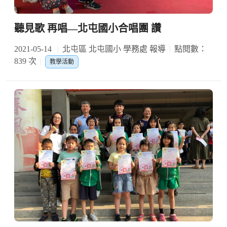
聽見歌 再唱—北屯國小合唱團 讚
2021-05-14
北屯區 北屯國小 學務處 報導
點閱數：
839 次
教學活動