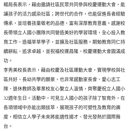
楊局長表示，藉由邀請社區民眾共同參與校慶運動大會，能
讓孩子的活力感染社區；跨世代的合作，也能促進長者經驗
傳承，並培養孩童敬老的品德，富有深厚教育意義。感謝校
長帶領立人國小團隊共同營造美好的學習環境，全心投入教
育工作、造福莘莘學子，並擴及社區服務。期勉教育同仁持
續耕耘、追求卓越，並祝福校運昌隆、校慶運動大會圓滿成
功。
李秀美校長表示，藉由校慶及社區運動大會，實現學校與社
區共好、長幼共學的願景，也非常感動家長會、愛心志工
隊、退休教師及畢業校友心繫立人溫情，齊聚慶祝立人國小
32週年生日。活動中，可見立人國小的孩子除了智育外，在
各項領域中亦能出類拔萃，展現孩子的可塑性及教育的廣
度，相信立人學子未來將能適性揚才、發光發熱於國際舞
台。