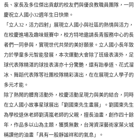
長、家長及多位傑出貢獻的校友們與優良教職員團隊，一同
慶祝立人國小32週年生日快樂。
「立人32，活力四射」展現立人國小與社區的熱情與活力，
在校慶進場及趣味競賽中，校方特地邀請長青服務中心的長
者們一同參與，實現世代共榮的美好願景。立人國小長年致
力於學童多元智能發展，本次運動大會除了班級表演外，足
球代表隊精湛的球技表演亦十分驚艷，還有跆拳道、花式溜
冰、舞蹈代表隊等社團校隊精彩演出，在在展現立人學子的
多元才能。
除了熱鬧的體育活動外，校慶活動呈現力與美的結合，同時
在立人國小故事星球展出「劉國東先生畫展」。劉國東先生
為學校退休老師劉清嵐老師的父親，擅長油畫，創作四十餘
年，作品多以山為主題，獲獎無數，台灣資深藝術家葉火城
稱讚他的油畫「具有一股靜謐祥和的氣息」。