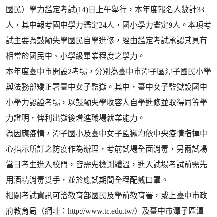
國民）學力鑑定考試(14)日上午舉行，本年度報名人數計33
人，其中報考國中學力鑑定24人，國小學力鑑定9人。本項考
試主要為鼓勵失學國民自學進修，經由鑑定考試承認其具有
相當於國民中、小學級畢業程度之學力。
本年度臺中市開設2考場，分別為臺中市潭子區潭子國民小學
與法務部矯正署臺中女子監獄。其中，臺中女子監獄設國中
小學力認證考場，以鼓勵失學收容人自學進修並取得同等學
力證明，俾利出獄後增進職場就業能力。
為因應疫情，潭子國小及臺中女子監獄均依中央疫情指揮中
心指示所訂之防疫作為辦理，考前試場全面消毒，另兩試場
當日考生進入校門，皆需先檢測體溫，進入試場考試前需先
用酒精消毒雙手，並於應試期間全程配戴口罩。
相關考試資訊可洽教育部國民及學前教育署，或上臺中市政
府教育局（網址：http://www.tc.edu.tw/）及臺中市潭子區潭