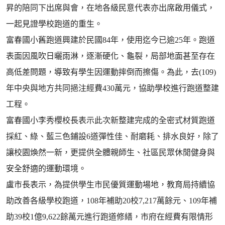
昇的陪同下出席與會，在地各級民意代表亦出席啟用儀式，
一起見證學校跑道的重生。
富春國小舊跑道興建於民國84年，使用迄今已逾25年。跑道
表面因風吹日曬雨淋，逐漸硬化、龜裂，局部地面甚至存在
高低差問題，導致有學生因運動摔倒而擦傷。為此，去(109)
年中央與地方共同挹注經費430萬元，協助學校進行跑道整建
工程。
富春國小李秀櫻校長表示此次新整建完成的全密式材質跑道
採紅、綠、藍三色鋪設6道彈性佳、耐磨耗、排水良好，除了
讓校園煥然一新，更提供全體親師生、社區民眾休閒健身與
安全舒適的運動環境。
盧市長表示，為提供學生市民優質運動場地，教育局持續協
助改善各級學校跑道，108年補助20校7,217萬餘元、109年補
助39校1億9,622餘萬元進行跑道修繕，市府在經費有限情形