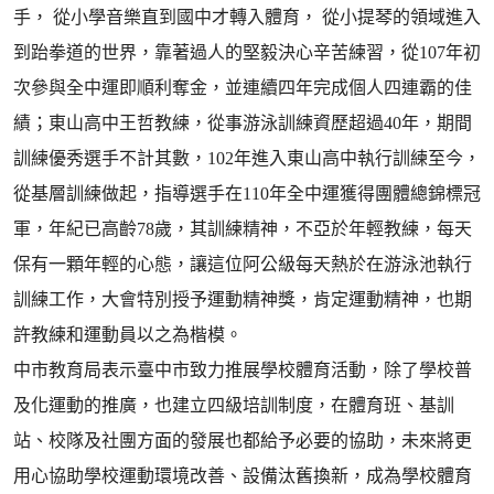
手， 從小學音樂直到國中才轉入體育， 從小提琴的領域進入
到跆拳道的世界，靠著過人的堅毅決心辛苦練習，從107年初
次參與全中運即順利奪金，並連續四年完成個人四連霸的佳
績；東山高中王哲教練，從事游泳訓練資歷超過40年，期間
訓練優秀選手不計其數，102年進入東山高中執行訓練至今，
從基層訓練做起，指導選手在110年全中運獲得團體總錦標冠
軍，年紀已高齡78歲，其訓練精神，不亞於年輕教練，每天
保有一顆年輕的心態，讓這位阿公級每天熱於在游泳池執行
訓練工作，大會特別授予運動精神獎，肯定運動精神，也期
許教練和運動員以之為楷模。
中市教育局表示臺中市致力推展學校體育活動，除了學校普
及化運動的推廣，也建立四級培訓制度，在體育班、基訓
站、校隊及社團方面的發展也都給予必要的協助，未來將更
用心協助學校運動環境改善、設備汰舊換新，成為學校體育