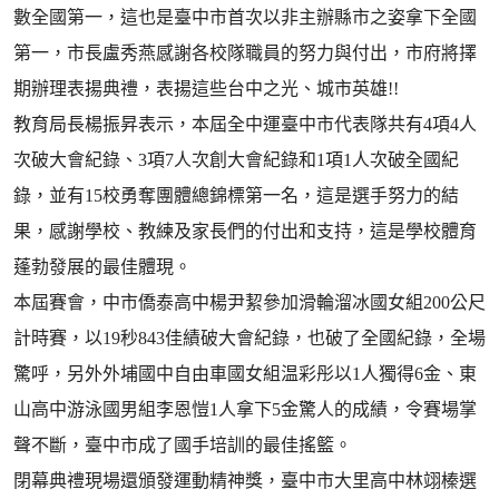
數全國第一，這也是臺中市首次以非主辦縣市之姿拿下全國
第一，市長盧秀燕感謝各校隊職員的努力與付出，市府將擇
期辦理表揚典禮，表揚這些台中之光、城市英雄!!
教育局長楊振昇表示，本屆全中運臺中市代表隊共有4項4人
次破大會紀錄、3項7人次創大會紀錄和1項1人次破全國紀
錄，並有15校勇奪團體總錦標第一名，這是選手努力的結
果，感謝學校、教練及家長們的付出和支持，這是學校體育
蓬勃發展的最佳體現。
本屆賽會，中市僑泰高中楊尹絜參加滑輪溜冰國女組200公尺
計時賽，以19秒843佳績破大會紀錄，也破了全國紀錄，全場
驚呼，另外外埔國中自由車國女組温彩彤以1人獨得6金、東
山高中游泳國男組李恩愷1人拿下5金驚人的成績，令賽場掌
聲不斷，臺中市成了國手培訓的最佳搖籃。
閉幕典禮現場還頒發運動精神獎，臺中市大里高中林翊榛選