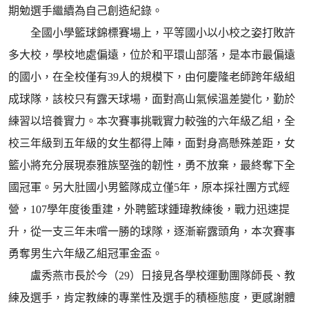
期勉選手繼續為自己創造紀錄。
全國小學籃球錦標賽場上，平等國小以小校之姿打敗許
多大校，學校地處偏遠，位於和平環山部落，是本市最偏遠
的國小，在全校僅有39人的規模下，由何慶隆老師跨年級組
成球隊，該校只有露天球場，面對高山氣候溫差變化，勤於
練習以培養實力。本次賽事挑戰實力較強的六年級乙組，全
校三年級到五年級的女生都得上陣，面對身高懸殊差距，女
籃小將充分展現泰雅族堅強的韌性，勇不放棄，最終奪下全
國冠軍。另大肚國小男籃隊成立僅5年，原本採社團方式經
營，107學年度後重建，外聘籃球鍾瑋教練後，戰力迅速提
升，從一支三年未嚐一勝的球隊，逐漸嶄露頭角，本次賽事
勇奪男生六年級乙組冠軍金盃。
盧秀燕市長於今（29）日接見各學校運動團隊師長、教
練及選手，肯定教練的專業性及選手的積極態度，更感謝體