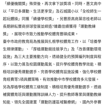
「績優機關獎」殊榮後，再次拿下該獎項。同時，惠文高中
以「平日多運動、生活更享受」及石城國小以「全校師生一
起玩體操」同獲「績優學校獎」，另豐原高商葉忠桂老師以
長期耕耘豐商排球發展並締造7連霸佳績獲得「運動教練
獎」，展現中市致力推動學校體育豐碩成果。
臺中市政府教育局為推展與扎根學校體育工作，以「培養學
生規律運動」、「厚植運動競技競爭力」及「改善運動環境
設施」為三大主要推動方向，透過健全的預算編列制度與程
序，以致力普及校園運動風氣、提升學校體育教學效能、積
極培訓優秀運動選手、完善學校體育設施設備、強化學校體
育經費等5項具體策略，有效推動中市學校體育多元發展。
另為厚植學校體育三級制度、積極培育優秀運動選手，透過
補實體育班與運動團隊訓練人力、提升教師專業與運動教練
知能、領先全國建置「運動防護區域醫療網」、國內外參賽