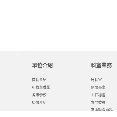
:::
單位介紹
科室業務
首長介紹
局長室
組織與職掌
副局長室
各級學校
主任秘書
局徽介紹
專門委員
高中職教育科