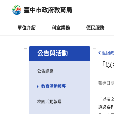
跳
臺中市政府教育局
到
主
要
內
單位介紹
科室業務
便民服務
容
區
:::
:::
公告與活動
返回教
「以
公告訊息
報導日
教育活動報導
「以技
校園活動報導
透過系列