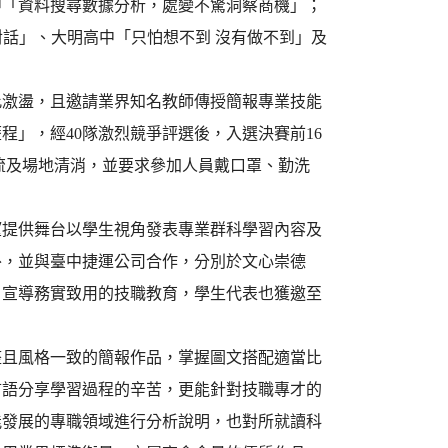
中「資料搜尋數據分析，處變不驚洞察商機」；
對話」、大明高中「只怕想不到 沒有做不到」及
此激盪，且邀請業界知名教師傳授簡報專業技能
」，經40隊激烈競爭評選後，入選決賽前16
流及場地清消，並要求參加人員戴口罩、勤洗
望提供舞台以學生視角發表專業群科學習內容及
外，並與臺中捷運公司合作，分別於文心崇德
」宣導務實致用的技職教育，學生代表也獲邀至
整且風格一致的簡報作品，掌握圖文搭配適當比
言語分享學習過程的辛苦，更能針對技職專才的
能發展的專職領域進行分析說明，也對所就讀科