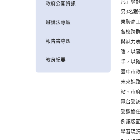
凡」奪
政府公開資訊
另3名獲
東勢高
遊說法專區
各校跨
報告書專區
與魅力表
強，以
教育紀要
手，以
臺中市
未來進
站、市
電台受
受邀擔
例讓版
學習現