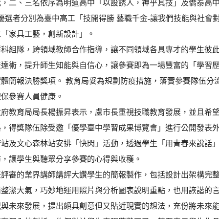
冠，二、三名依序為明道高中「以設誘人，神乎其技」及僑泰高
優選者分別為臺中高工「技開得勝 藝職千金-讓我們技能與社會
工「家具工藝，創新設計」。
群科組隊，跨領域教師合作指導，讓不同領域各具專才的學生彼
達術，提升師生知能與自信心，讓參賽即為一場豐富的「學習歷程
實體簡報決勝獎項。 教育局妥為規劃防疫措施，落實參賽隊伍分
確保參賽人員健康。
政府教育局局長楊振昇表示，盧市長重視技職教育發展，並且希
路，得獎隊伍除受邀「優學臺中學習成果博覽會」進行公開發表
府站及文心森林站安排「快閃」活動，透過學生「用青春來說話
訪，讓學生與聽眾分享參賽的心得與收穫。
任評審的業界講師講評大讚學生的簡報製作，包括設計出架構完
面整潔大氣，巧妙地運用照片與分析圖表說明重點，也用詼諧的
況與未來發展，提出頗具創意但又貼近現實的想法，充份將未來