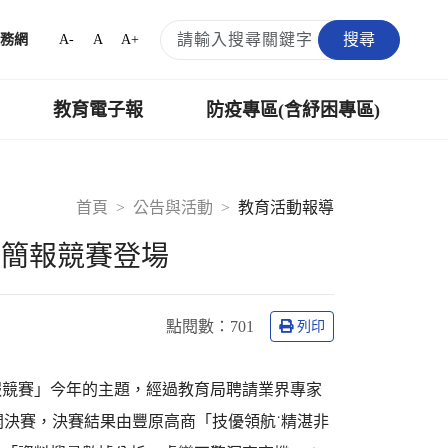
搜尋
A-
A
A+
務網
教育電子報
防疫專區(含紓困專區)
首頁
公告與活動
教育活動報導
科簡報競賽登場
點閱數：
701
列印
報競賽」今年的主題，經過教育局聘請業界專家
開決賽，決賽結果由豐原高商「技優領航˙精湛非