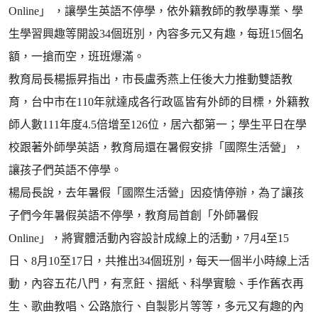
Online」 ，讓學生英語不停學，依外籍教師的教學專業、學
生學習興趣等開設34個班別，內容多元又有趣，每班15個名
額，一搶而空，班班爆滿。
教育局長楊振昇指出，市長盧秀燕上任後大力推動雙語教
育，台中市在110年就達成各行政區皆有外師的目標，外籍教
師人數111年度4.5倍增至126位，居六都第一；學生平日在學
校跟著外師學英語，教育局還在暑假安排「國際生活營」，
讓孩子們英語不停學。
楊局長說，去年暑假「國際生活營」因疫情停辦，為了讓孩
子們今年暑假英語不停學，教育局首創「外師暑假
Online」，將實體活動內容設計成線上的活動，7月4至15
日、8月10至17日，共推出34個班別，每天一個半小時線上活
動，內容五花八門，有烹飪、摺紙、科學實驗、手作舊衣再
生、歌曲教唱、公路旅行、自製影片等等，多元又有趣的內