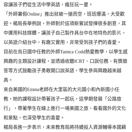
容讓孩子們從生活中學英語，瘋狂玩一夏。
「外師暑假Online」推出就被一搶而空，班班爆滿，大受歡
迎。楊局長舉例說，外師對於這項新嘗試發揮很多創意，其
中運用科技媒體，讓孩子自己製作具台中在地特色的影片，
以英語介紹台中，有趣又實用，非常受到孩子們的喜愛。
目前在烏日國中任教的外師Tamica Codd熱愛教學，以學生感
興趣的主題設計課程，並透過收聽ICRT、口說任務、有獎徵
答等方式鼓勵孩子勇敢開口說英語，學生參與興趣越來越
高。
來自美國的Emma老師在大里區的大元國小和內新國小任
教，她的課程設計帶著孩子一起玩，這學期發展「公路旅
行」，帶著學生在線上進行一場美國之旅，看看國外的文化
和景點，也深受學生的喜愛。
楊局長進一步表示，未來教育局將持續投入資源輔導本國籍