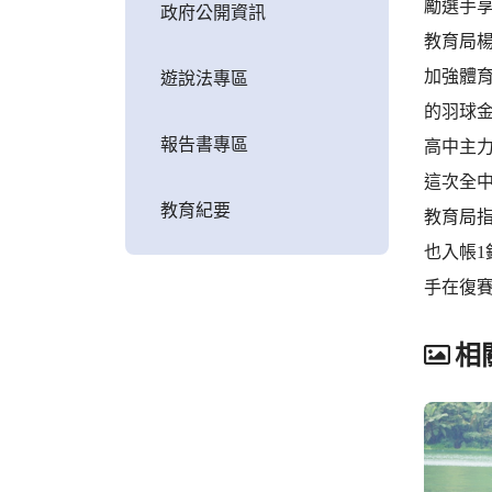
勵選手
政府公開資訊
教育局
加強體
遊說法專區
的羽球
報告書專區
高中主
這次全中
教育紀要
教育局指
也入帳1
手在復
相