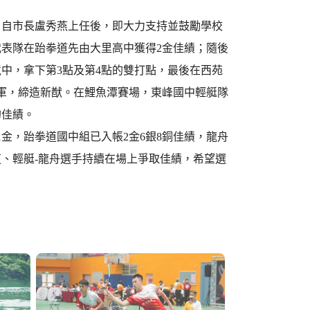
，自市長盧秀燕上任後，即大力支持並鼓勵學校
表隊在跆拳道先由大里高中獲得2金佳績；隨後
中，拿下第3點及第4點的雙打點，最後在西苑
軍，締造新猷。在鯉魚潭賽場，東峰國中輕艇隊
的佳績。
金，跆拳道國中組已入帳2金6銀8銅佳績，龍舟
道、輕艇-龍舟選手持續在場上爭取佳績，希望選