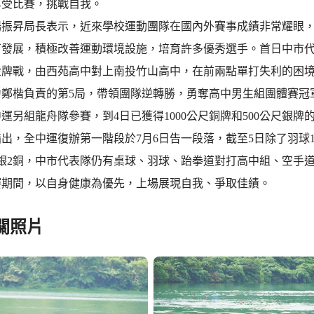
享受比賽，挑戰自我。
楊振昇局長表示，近來學校運動團隊在國內外賽事成績非常耀眼
育發展，積極改善運動環境設施，培育許多優秀選手。首日中市代
金牌戰，由西苑高中對上南投竹山高中，在前兩點單打失利的困境
力鄭楷負責的第5局，帶領團隊逆轉勝，勇奪高中男生組團體賽冠
運另組龍舟隊參賽，到4日已獲得1000公尺銅牌和500公尺銀牌
出，全中運復辦第一階段於7月6日告一段落，截至5日除了羽球1
銀2銅，中市代表隊仍有桌球、羽球、跆拳道對打高中組、空手
賽期間，以自身健康為優先，上場展現自我、爭取佳績。
關照片