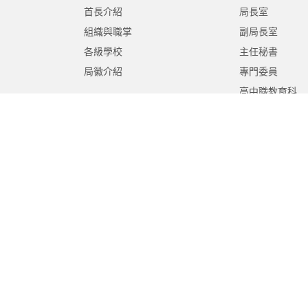
首長介紹
局長室
組織與職掌
副局長室
各級學校
主任秘書
局徽介紹
專門委員
高中職教育科
國中教育科
國小教育科
幼兒教育科
終身教育科
特殊教育科
課程教學科
體育保健科
工程營繕科
秘書室
學生事務室