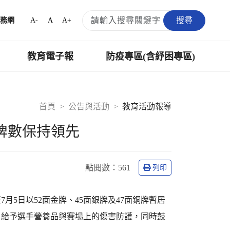
搜尋
A-
A
A+
務網
教育電子報
防疫專區(含紓困專區)
首頁
公告與活動
教育活動報導
金牌數保持領先
點閱數：
561
列印
月5日以52面金牌、45面銀牌及47面銅牌暫居
，給予選手營養品與賽場上的傷害防護，同時鼓