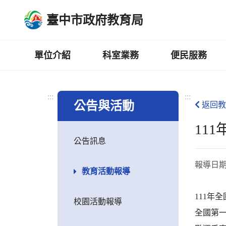
跳
臺中市政府教育局
到
主
要
內
單位介紹
科室業務
便民服務
容
區
:::
:::
公告與活動
返回教
11
公告訊息
報導日
教育活動報導
111年
校園活動報導
全國第