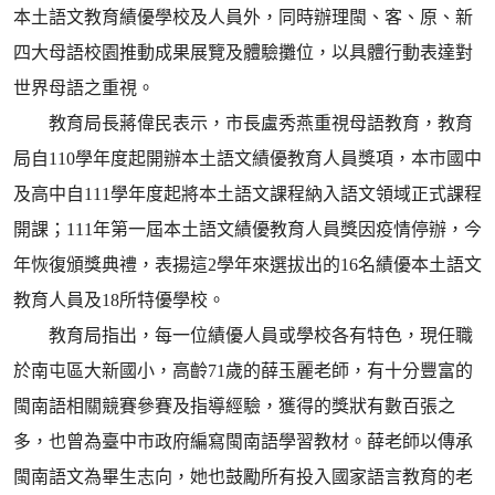
本土語文教育績優學校及人員外，同時辦理閩、客、原、新
四大母語校園推動成果展覽及體驗攤位，以具體行動表達對
世界母語之重視。
教育局長蔣偉民表示，市長盧秀燕重視母語教育，教育
局自110學年度起開辦本土語文績優教育人員獎項，本市國中
及高中自111學年度起將本土語文課程納入語文領域正式課程
開課；111年第一屆本土語文績優教育人員獎因疫情停辦，今
年恢復頒獎典禮，表揚這2學年來選拔出的16名績優本土語文
教育人員及18所特優學校。
教育局指出，每一位績優人員或學校各有特色，現任職
於南屯區大新國小，高齡71歲的薛玉麗老師，有十分豐富的
閩南語相關競賽參賽及指導經驗，獲得的獎狀有數百張之
多，也曾為臺中市政府編寫閩南語學習教材。薛老師以傳承
閩南語文為畢生志向，她也鼓勵所有投入國家語言教育的老