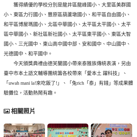
獲得績優的學校分別是龍井區龍峰國小、大里區美群國
小、東區力行國小、豐原區葫蘆墩國小、和平區自由國小、
和平區博屋瑪國小、北區中華國小、太平區太平國小、太平
區中華國小、新社區新社國小、太平區東平國小、東區大智
國小、三光國中、東山高中國中部、安和國中、中山國中、
光德國中、和平國中。
今天頒獎典禮由德芙蘭國小帶來泰雅族傳統表演，另由
臺中市本土語文輔導團統籌各校帶來「愛本土 躍科技」、
「uwah mani la!來吃飯了!」、「兔rich「泰」有錢」等成果體
驗攤位，活動熱鬧有趣。
相關照片