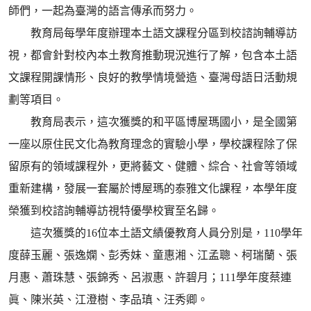
師們，一起為臺灣的語言傳承而努力。
教育局每學年度辦理本土語文課程分區到校諮詢輔導訪
視，都會針對校內本土教育推動現況進行了解，包含本土語
文課程開課情形、良好的教學情境營造、臺灣母語日活動規
劃等項目。
教育局表示，這次獲獎的和平區博屋瑪國小，是全國第
一座以原住民文化為教育理念的實驗小學，學校課程除了保
留原有的領域課程外，更將藝文、健體、綜合、社會等領域
重新建構，發展一套屬於博屋瑪的泰雅文化課程，本學年度
榮獲到校諮詢輔導訪視特優學校實至名歸。
這次獲獎的16位本土語文績優教育人員分別是，110學年
度薛玉麗、張逸嫻、彭秀妹、童惠湘、江孟聰、柯瑞蘭、張
月惠、蕭珠慧、張錦秀、呂淑惠、許碧月；111學年度蔡連
眞、陳米英、江澄樹、李品瑱、汪秀卿。