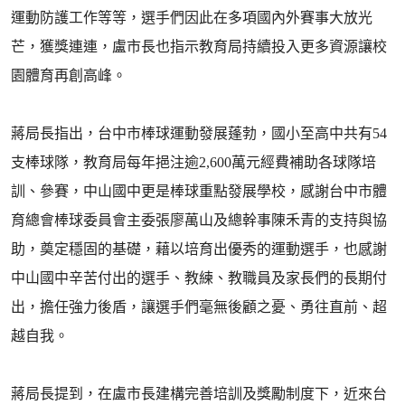
運動防護工作等等，選手們因此在多項國內外賽事大放光
芒，獲獎連連，盧市長也指示教育局持續投入更多資源讓校
園體育再創高峰。
蔣局長指出，台中市棒球運動發展蓬勃，國小至高中共有54
支棒球隊，教育局每年挹注逾2,600萬元經費補助各球隊培
訓、參賽，中山國中更是棒球重點發展學校，感謝台中市體
育總會棒球委員會主委張廖萬山及總幹事陳禾青的支持與協
助，奠定穩固的基礎，藉以培育出優秀的運動選手，也感謝
中山國中辛苦付出的選手、教練、教職員及家長們的長期付
出，擔任強力後盾，讓選手們毫無後顧之憂、勇往直前、超
越自我。
蔣局長提到，在盧市長建構完善培訓及獎勵制度下，近來台