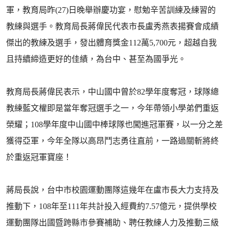
軍，教育局昨(27)日晚舉辦慶功宴，慰勉辛苦訓練及練習的
教練與選手。教育局長蔣偉民代表市長盧秀燕表揚賽會成績
傑出的教練及選手，發出體育獎金112萬5,700元，超越自我
且持續締造更好的佳績，為台中、甚至為國爭光。
教育局長蔣偉民表示，中山國中曾於82學年度奪冠，球隊總
教練藍文權即是當年奪冠選手之一，今年帶領小學弟們重返
榮耀；108學年度中山國中棒球隊也闖進冠軍賽，以一分之差
獲得亞軍，今年全隊以高昂鬥志勇往直前，一路過關斬將終
於重返冠軍寶座！
蔣局長說，台中市校園運動團隊這幾年在盧市長大力支持及
推動下，108年至111年共計投入經費約7.57億元，提供學校
運動團隊出國暨跨縣市參賽補助、聘任教練人力及推動三級