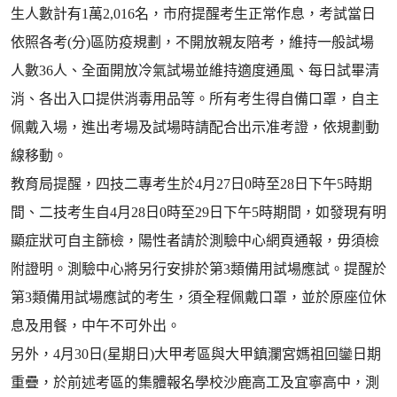
生人數計有1萬2,016名，市府提醒考生正常作息，考試當日
依照各考(分)區防疫規劃，不開放親友陪考，維持一般試場
人數36人、全面開放冷氣試場並維持適度通風、每日試畢清
消、各出入口提供消毒用品等。所有考生得自備口罩，自主
佩戴入場，進出考場及試場時請配合出示准考證，依規劃動
線移動。
教育局提醒，四技二專考生於4月27日0時至28日下午5時期
間、二技考生自4月28日0時至29日下午5時期間，如發現有明
顯症狀可自主篩檢，陽性者請於測驗中心網頁通報，毋須檢
附證明。測驗中心將另行安排於第3類備用試場應試。提醒於
第3類備用試場應試的考生，須全程佩戴口罩，並於原座位休
息及用餐，中午不可外出。
另外，4月30日(星期日)大甲考區與大甲鎮瀾宮媽祖回鑾日期
重疊，於前述考區的集體報名學校沙鹿高工及宜寧高中，測