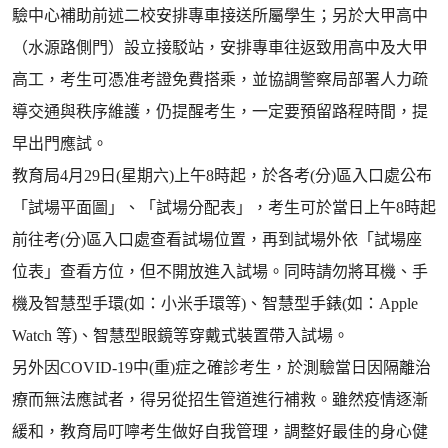
驗中心補助前述二校安排專車接送所屬學生；另於大甲高中
（水源路側門）設立接駁站，安排專車往返致用高中及大甲
高工，考生可憑准考證免費搭乘，並協調警察局部署人力疏
導交通與秩序維護，仍提醒考生，一定要預留路程時間，提
早出門應試。
教育局4月29日(星期六)上午8時起，於各考(分)區入口處公布
「試場平面圖」、「試場分配表」，考生可於當日上午8時起
前往考(分)區入口處查看試場位置，再到試場外依「試場座
位表」查看方位，但不開放進入試場。同時請勿將耳機、手
機及智慧型手環(如：小米手環等)、智慧型手錶(如：Apple
Watch 等)、智慧型眼鏡等穿戴式裝置帶入試場。
另外因COVID-19中(重)症之確診考生，於測驗當日因隔離治
療而無法應試者，得另從招生管道進行補救。雖然疫情逐漸
緩和，教育局叮嚀考生做好自我管理，調整好最佳的身心健