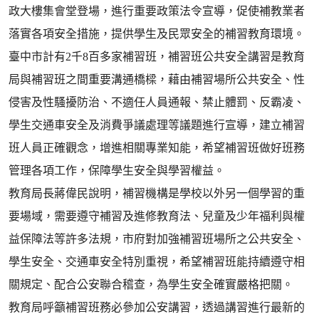
政大樓集會堂登場，進行重要政策法令宣導，促使補教業者
落實各項安全措施，提供學生及民眾安全的補習教育環境。
臺中市計有2千8百多家補習班，補習班公共安全講習是教育
局與補習班之間重要溝通橋樑，藉由補習場所公共安全、性
侵害及性騷擾防治、不適任人員通報、禁止體罰、反霸凌、
學生交通車安全及消費爭議處理等議題進行宣導，建立補習
班人員正確觀念，增進相關專業知能，希望補習班做好班務
管理各項工作，保障學生安全與學習權益。
教育局長蔣偉民說明，補習機構是學校以外另一個學習的重
要場域，需要遵守補習及進修教育法、兒童及少年福利與權
益保障法等許多法規，市府對加強補習班場所之公共安全、
學生安全、交通車安全特別重視，希望補習班能持續遵守相
關規定、配合公安聯合稽查，為學生安全確實嚴格把關。
教育局呼籲補習班務必參加公安講習，透過講習進行最新的