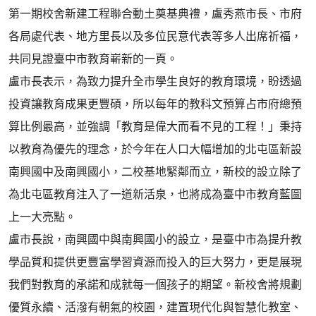
第一期校舍新建工程聯合動土奠基典禮，盧秀燕市長、市府
各局處代表、地方里長以及多位民意代表等多人出席祈福，
共同見證臺中市教育嶄新的一頁。
盧市長表示，為致力提升全市學生良好的教育環境，盼透過
投資讓教育成果更豐碩，所以每年的教科文預算占市府總預
算比例最高，並強調「教育是偉大而看不見的工程！」秉持
以教育為優先的理念，於今年在人口大幅增加的北屯區新設
南興國中及南興國小，二校基地緊鄰而立，新校的設立除了
為北屯區教育注入了一道新活泉，也將成為臺中市教育藍圖
上一大亮點。
盧市長說，南興國中與南興國小的設立，是臺中市為提升教
學品質和提供更豐富學習資源而投入的巨大努力，更是展現
我們對教育的承諾和成就每一個孩子的期望。新校舍將規劃
優質永續、活潑有朝氣的校園，建置現代化與智慧化教室、