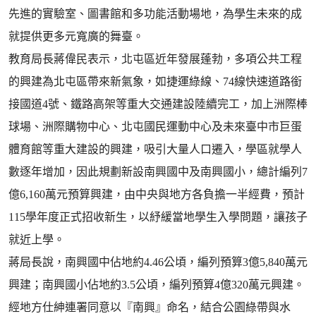
先進的實驗室、圖書館和多功能活動場地，為學生未來的成
就提供更多元寬廣的舞臺。
教育局長蔣偉民表示，北屯區近年發展蓬勃，多項公共工程
的興建為北屯區帶來新氣象，如捷運綠線、74線快速道路銜
接國道4號、鐵路高架等重大交通建設陸續完工，加上洲際棒
球場、洲際購物中心、北屯國民運動中心及未來臺中市巨蛋
體育館等重大建設的興建，吸引大量人口遷入，學區就學人
數逐年增加，因此規劃新設南興國中及南興國小，總計編列7
億6,160萬元預算興建，由中央與地方各負擔一半經費，預計
115學年度正式招收新生，以紓緩當地學生入學問題，讓孩子
就近上學。
蔣局長說，南興國中佔地約4.46公頃，編列預算3億5,840萬元
興建；南興國小佔地約3.5公頃，編列預算4億320萬元興建。
經地方仕紳連署同意以『南興』命名，結合公園綠帶與水