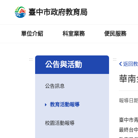
跳
臺中市政府教育局
到
主
要
內
單位介紹
科室業務
便民服務
容
區
:::
:::
公告與活動
返回教
華南
公告訊息
報導日
教育活動報導
臺中市青
校園活動報導
最終台中