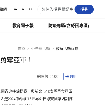
搜尋
A-
A
A+
務網
教育電子報
防疫專區(含紓困專區)
首頁
公告與活動
教育活動報導
棒勇奪亞軍！
點閱數：
1834
列印
盃全國青少棒錦標賽，與新北市代表隊爭奪冠軍，
2024第6屆U15世界盃棒球賽國家培訓隊。