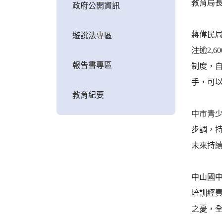
教育局
政府公開資訊
蔣偉民
遊說法專區
注逾2,
報告書專區
制度，
手，可
教育紀要
中市青
步調，
未來持
中山國
培訓經
之憂，