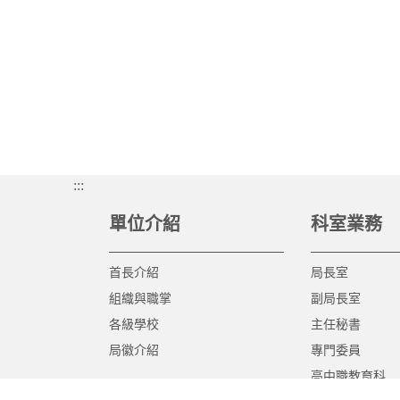
:::
單位介紹
科室業務
首長介紹
局長室
組織與職掌
副局長室
各級學校
主任秘書
局徽介紹
專門委員
高中職教育科