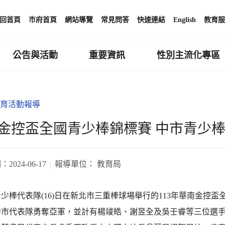
回首頁
市府首頁
網站導覽
常見問答
快速連結
English
教育服
公告與活動
重要資訊
性別主流化專區
育活動報導
金控盃全國青少棒錦標賽 中市青少
期：
2024-06-17
報導單位：
教育局
少棒代表隊(16)日在新北市三重棒球場舉行的113年華南金控
市代表隊勇奪亞軍，並計有楊竣皓、謝昱全及吳壬睿等三位選手入選