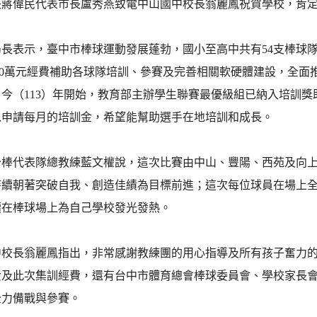
長蔣偉民代表市長盧秀燕致電中山國中校長翁麗鳳祝賀學校，肯
局長表示，臺中市棒球運動發展蓬勃，國小至高中共有54支棒球
600萬元經費補助各球隊培訓、參賽及完善相關軟硬體建設，全
自今（113）年開始，教育部主辦學生聯賽最優級組已納入培訓
以申請每月的培訓金，希望能幫助選手在地培訓和成長。
少棒代表隊總教練藍文權說，這次比賽由中山、豐陽、西苑及向上
持續朝著突破自我、創造佳績為目標前進；這次每位球員在場上
續在棒球場上為自己學校發光發熱。
中校長翁麗鳳指出，非常感謝教練團的用心指導及所有孩子奮力
費及此次集訓經費，還有台中市體育總會棒球委員會、學校家長
全力備戰與參賽。