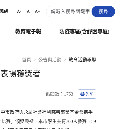
搜尋
A-
A
A+
務網
教育電子報
防疫專區(含紓困專區)
首頁
公告與活動
教育活動報導
獎表揚獲獎者
點閱數：
1753
列印
臺中市政府與永慶社會福利慈善事業基金會攜手
比賽」頒獎典禮，本市學生共有760人參賽，59