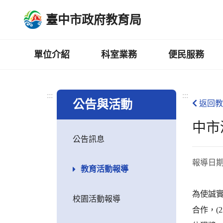
跳
臺中市政府教育局
到
主
要
內
單位介紹
科室業務
便民服務
容
區
:::
:::
公告與活動
返回教
中市
公告訊息
報導日
教育活動報導
為使誠
校園活動報導
合作，(