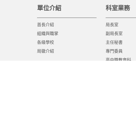
單位介紹
科室業務
首長介紹
局長室
組織與職掌
副局長室
各級學校
主任秘書
局徽介紹
專門委員
高中職教育科
國中教育科
國小教育科
幼兒教育科
終身教育科
特殊教育科
課程教學科
體育保健科
工程營繕科