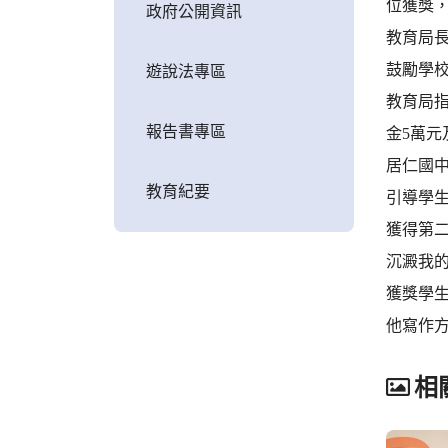
位獲獎
政府公開資訊
教育局
鼓勵學
遊說法專區
教育局
報告書專區
金5萬元
居仁國
教育紀要
引導學
獲得第
沉澱我
獲獎學
他寫作
相