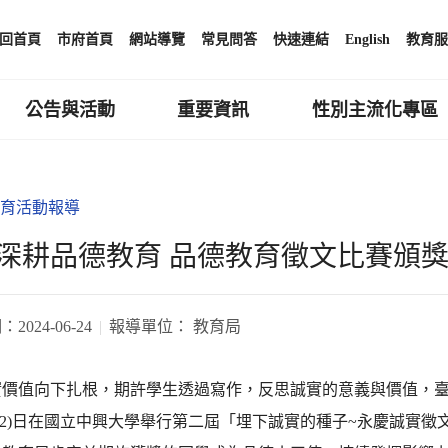
回首頁
市府首頁
網站導覽
常見問答
快速連結
English
教育服
公告與活動
重要資訊
性別主流化專區
育活動報導
深耕品德教育 品德教育徵文比賽頒
期：
2024-06-24
報導單位：
教育局
實價值向下扎根，期許學生透過寫作，反思誠實的意義與價值，
22)日在國立中興大學舉行第二屆「埋下誠實的種子~永慶誠實徵文