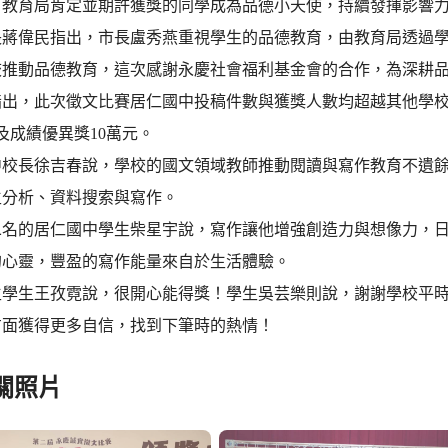
，教育局肯定並期許獲獎的同學成為品德小天使，持續發揮影響
長蔣偉民指出，市長盧秀燕重視學生的品德教育，由教育局透過
校推動品德教育，這次感謝永慶社會福利基金會的合作，為深耕
指出，此次徵文比賽居仁國中投稿件數與獲獎人數均超越其他學
及成績優異獎10萬元。
中校長徐吉春說，學校的國文領域教師推動閱讀與寫作教育不遺
生分析、資料搜索與寫作。
二名的居仁國中學生柴星宇說，寫作讓他增強創造力與想像力，
的心靈，豐盈的寫作能量來自於生活體驗。
生學生王孜霓說，很開心能得獎！學生吳芸樂則說，謝謝學校平
方面獲得更多自信，找到下筆時的熱情！
關照片