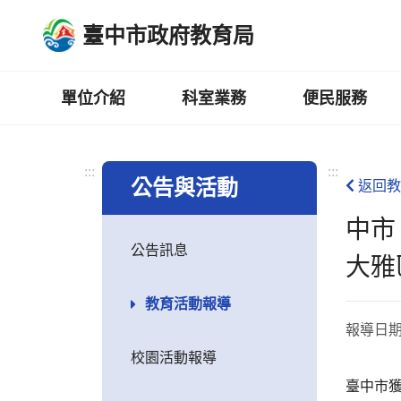
跳
臺中市政府教育局
到
主
要
內
單位介紹
科室業務
便民服務
容
區
:::
:::
公告與活動
返回教
中市
公告訊息
大雅
教育活動報導
報導日
校園活動報導
臺中市