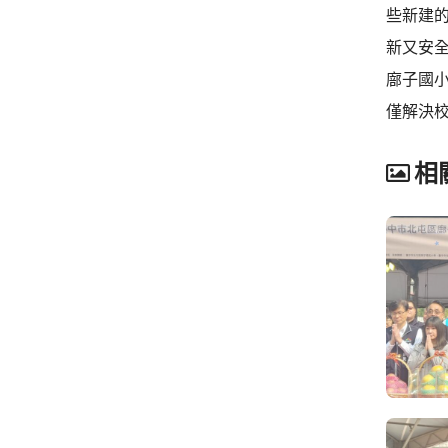
些新建
新又安
廍子國
僅解決
相