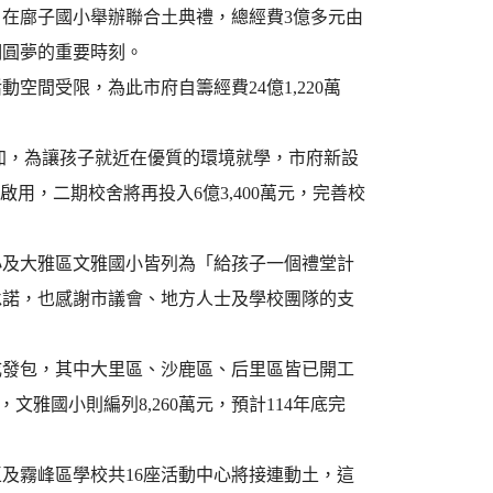
，在廍子國小舉辦聯合土典禮，總經費3億多元由
們圓夢的重要時刻。
間受限，為此市府自籌經費24億1,220萬
加，為讓孩子就近在優質的環境就學，市府新設
工啟用，二期校舍將再投入6億3,400萬元，完善校
小及大雅區文雅國小皆列為「給孩子一個禮堂計
承諾，也感謝市議會、地方人士及學校團隊的支
成發包，其中大里區、沙鹿區、后里區皆已開工
文雅國小則編列8,260萬元，預計114年底完
及霧峰區學校共16座活動中心將接連動土，這