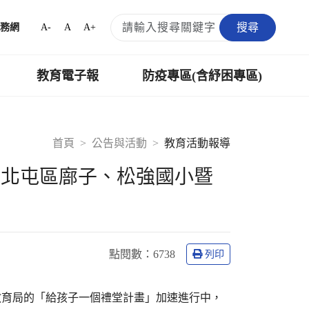
搜尋
A-
A
A+
務網
教育電子報
防疫專區(含紓困專區)
首頁
公告與活動
教育活動報導
 北屯區廍子、松強國小暨
點閱數：
6738
列印
教育局的「給孩子一個禮堂計畫」加速進行中，