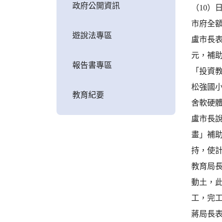
政府公開資訊
（10
市府全
遊說法專區
盧市長表
元，補助
報告書專區
「投資
松強國小
教育紀要
舍軟硬
盧市長
畫」補
持，使
教育局
動土，此
工，完工
蔣局長