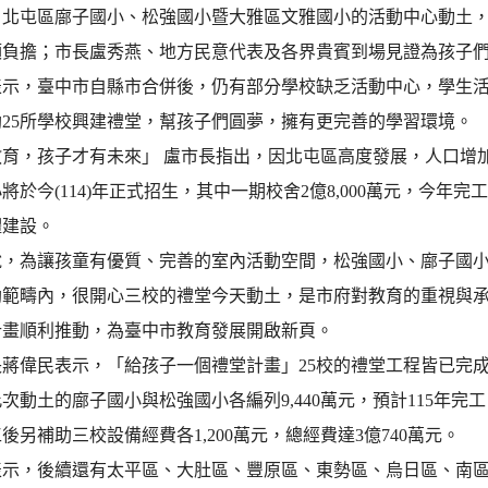
）日北屯區廍子國小、松強國小暨大雅區文雅國小的活動中心動土
額負擔；市長盧秀燕、地方民意代表及各界貴賓到場見證為孩子
示，臺中市自縣市合併後，仍有部分學校缺乏活動中心，學生活動空
25所學校興建禮堂，幫孩子們圓夢，擁有更完善的學習環境。
教育，孩子才有未來」 盧市長指出，因北屯區高度發展，人口增
將於今(114)年正式招生，其中一期校舍2億8,000萬元，今年完
體建設。
說，為讓孩童有優質、完善的室內活動空間，松強國小、廍子國
助範疇內，很開心三校的禮堂今天動土，是市府對教育的重視與
計畫順利推動，為臺中市教育發展開啟新頁。
長蔣偉民表示，「給孩子一個禮堂計畫」25校的禮堂工程皆已完
次動土的廍子國小與松強國小各編列9,440萬元，預計115年完工，
後另補助三校設備經費各1,200萬元，總經費達3億740萬元。
表示，後續還有太平區、大肚區、豐原區、東勢區、烏日區、南區