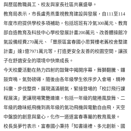
與歷屆教職員工、校友與家長社區共襄盛舉。
教育局表示，市長盧秀燕重視教育建設與發展，自111至114
年度市府提供學校多項補助，包括班班有冷氣300萬元、教育
部自造教育及科技中心學校發展計畫200萬元、改善體操館冷
氣設備經費270萬元、「豐原區富春國小思賢樓老舊校舍整建
計畫」達1億7971萬元等，打造更安全友善的校園空間，讓孩
子在舒適安全的環境中快樂成長。
今天校慶活動在熱力四射的鼓聲中揭開序幕，舞獅翻騰、鑼
鼓齊鳴，氣勢磅礡，隨後由各年級學生依序步入會場，精神
抖擻、步伐整齊，展現滿滿朝氣，緊接登場的「校訂飛行課
程展演」更讓現場驚艷連連，包括一年級的龍捲風旋舞、二
年級的趣味紙飛機到高年級的氣功飛機與電動自由飛，天空
中盤旋的創意與童心，化作一道道富春專屬的教育風景。
校長吳夢竹表示，富春國小秉持「知書達禮、多元創新、國